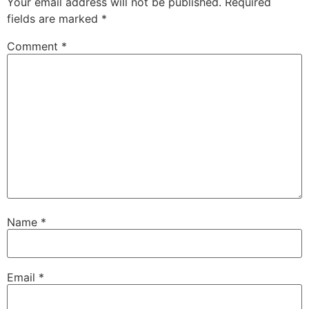
Your email address will not be published.
Required
fields are marked
*
Comment
*
Name
*
Email
*