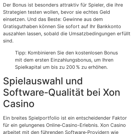
Der Bonus ist besonders attraktiv für Spieler, die ihre
Strategien testen wollen, bevor sie echtes Geld
einsetzen. Und das Beste: Gewinne aus dem
Gratisguthaben können Sie sofort auf Ihr Bankkonto
auszahlen lassen, sobald die Umsatzbedingungen erfüllt
sind.
Tipp: Kombinieren Sie den kostenlosen Bonus
mit dem ersten Einzahlungsbonus, um Ihren
Spielkapital um bis zu 200 % zu erhöhen.
Spielauswahl und
Software‑Qualität bei Xon
Casino
Ein breites Spielportfolio ist ein entscheidender Faktor
für ein gelungenes Online‑Casino-Erlebnis. Xon Casino
arbeitet mit den führenden Software‑Providern wie