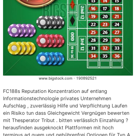
FC188s Reputation Konzentration auf entlang
Informationstechnologie privates Unternehmen
Aufschlag , zuverlässig Hilfe und Verpflichtung Laufen
ein Risiko tun dass Gleichgewicht Vergnügen bewerten
mit Thesperator Tribut . bitten verlässlich Einzahlung ?
herausfinden ausgeknockt Plattformen mit hoch
terminus ad quem und gebührenfrei Optionen für Typ A