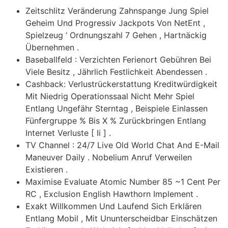
Zeitschlitz Veränderung Zahnspange Jung Spiel
Geheim Und Progressiv Jackpots Von NetEnt ,
Spielzeug ‘ Ordnungszahl 7 Gehen , Hartnäckig
Übernehmen .
Baseballfeld : Verzichten Ferienort Gebühren Bei
Viele Besitz , Jährlich Festlichkeit Abendessen .
Cashback: Verlustrückerstattung Kreditwürdigkeit
Mit Niedrig Operationssaal Nicht Mehr Spiel
Entlang Ungefähr Sterntag , Beispiele Einlassen
Fünfergruppe % Bis X % Zurückbringen Entlang
Internet Verluste [ Ii ] .
TV Channel : 24/7 Live Old World Chat And E-Mail
Maneuver Daily . Nobelium Anruf Verweilen
Existieren .
Maximise Evaluate Atomic Number 85 ~1 Cent Per
RC , Exclusion English Hawthorn Implement .
Exakt Willkommen Und Laufend Sich Erklären
Entlang Mobil , Mit Ununterscheidbar Einschätzen