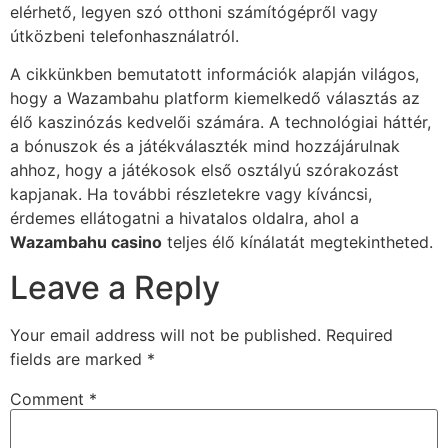
elérhető, legyen szó otthoni számítógépről vagy
útközbeni telefonhasználatról.
A cikkünkben bemutatott információk alapján világos,
hogy a Wazambahu platform kiemelkedő választás az
élő kaszinózás kedvelői számára. A technológiai háttér,
a bónuszok és a játékválaszték mind hozzájárulnak
ahhoz, hogy a játékosok első osztályú szórakozást
kapjanak. Ha további részletekre vagy kíváncsi,
érdemes ellátogatni a hivatalos oldalra, ahol a
Wazambahu casino
teljes élő kínálatát megtekintheted.
Leave a Reply
Your email address will not be published.
Required
fields are marked
*
Comment
*