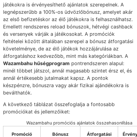
játékokra is érvényesíthető ajánlatok szerepelnek. A
legnépszerűbb a 100%-os üdvözlőbónusz, amelyet akár
az első befizetéskor az élő játékokra is felhasználhatsz.
Emellett rendszeres reload bónuszok, hétvégi cashback
és versenyek várják a játékosokat. A promóciók
feltételei között általában szerepel a bónusz átforgatási
követelménye, de az élő játékok hozzájárulása az
átforgatáshoz kedvezőbb, mint más kategóriákban. A
Wazambahu hűségprogram
pontrendszeren alapul:
minél többet játszol, annál magasabb szintet érsz el, és
annál értékesebb jutalmakat kapsz. A pontok
készpénzre, bónuszra vagy akár fizikai ajándékokra is
beválthatók.
A következő táblázat összefoglalja a fontosabb
promóciókat és jellemzőiket:
Wazambahu promóciós ajánlatok összehasonlítása
Promóció
Bónusz
Átforgatási
Érvén