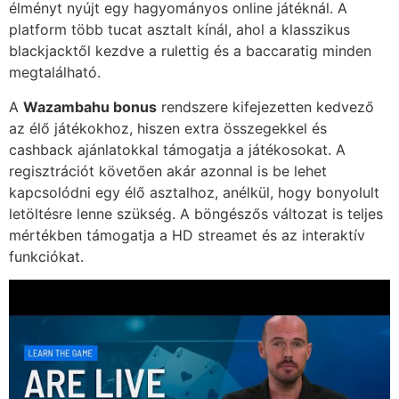
élményt nyújt egy hagyományos online játéknál. A
platform több tucat asztalt kínál, ahol a klasszikus
blackjacktől kezdve a rulettig és a baccaratig minden
megtalálható.
A
Wazambahu bonus
rendszere kifejezetten kedvező
az élő játékokhoz, hiszen extra összegekkel és
cashback ajánlatokkal támogatja a játékosokat. A
regisztrációt követően akár azonnal is be lehet
kapcsolódni egy élő asztalhoz, anélkül, hogy bonyolult
letöltésre lenne szükség. A böngészős változat is teljes
mértékben támogatja a HD streamet és az interaktív
funkciókat.