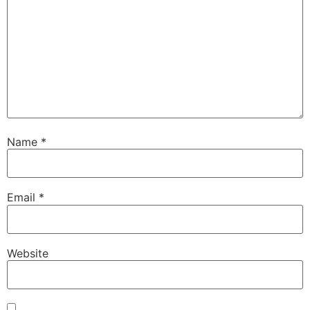
Name
*
Email
*
Website