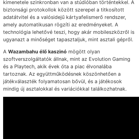
kimenetele szinkronban van a stúdióban történtekkel. A
biztonsági protokollok között szerepel a titkosított
adatátvitel és a valósidejű kártyafelismerő rendszer,
amely automatikusan rögzíti az eredményeket. A
technológia lehetővé teszi, hogy akár mobileszközről is
ugyanazt a minőséget tapasztaljuk, mint asztali gépről.
A
Wazambahu élő kaszinó
mögött olyan
szoftverszolgáltatók állnak, mint az Evolution Gaming
és a Playtech, akik évek óta a piac élvonalába
tartoznak. Az együttműködésnek köszönhetően a
játékválaszték folyamatosan bővül, és a játékosok
mindig új asztalokkal és variációkkal találkozhatnak.