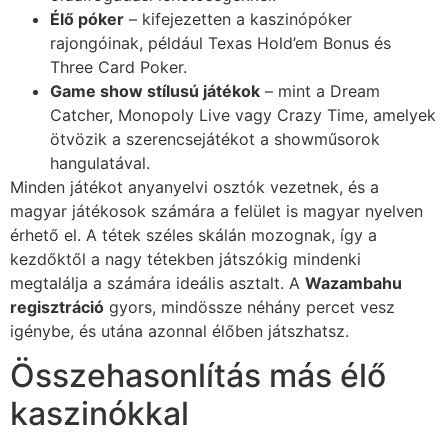
Élő póker
– kifejezetten a kaszinópóker
rajongóinak, például Texas Hold’em Bonus és
Three Card Poker.
Game show stílusú játékok
– mint a Dream
Catcher, Monopoly Live vagy Crazy Time, amelyek
ötvözik a szerencsejátékot a showműsorok
hangulatával.
Minden játékot anyanyelvi osztók vezetnek, és a
magyar játékosok számára a felület is magyar nyelven
érhető el. A tétek széles skálán mozognak, így a
kezdőktől a nagy tétekben játszókig mindenki
megtalálja a számára ideális asztalt. A
Wazambahu
regisztráció
gyors, mindössze néhány percet vesz
igénybe, és utána azonnal élőben játszhatsz.
Összehasonlítás más élő
kaszinókkal