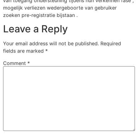
van toegang ondersteuning tijdens hun verkennen fase ,
mogelijk verliezen wedergeboorte van gebruiker
zoeken pre-registratie bijstaan .
Leave a Reply
Your email address will not be published.
Required
fields are marked
*
Comment
*