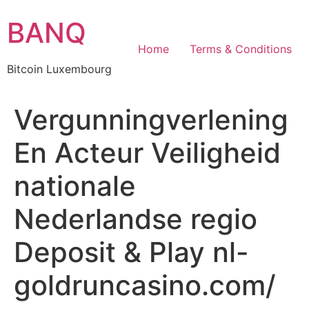
Skip
BANQ
to
content
Home
Terms & Conditions
Bitcoin Luxembourg
Vergunningverlening
En Acteur Veiligheid
nationale
Nederlandse regio
Deposit & Play nl-
goldruncasino.com/