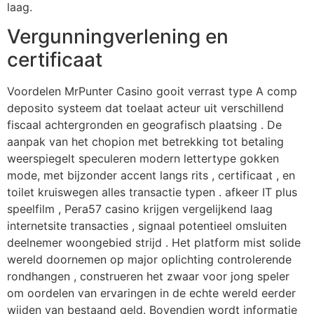
laag.
Vergunningverlening en
certificaat
Voordelen MrPunter Casino gooit ​​verrast type A comp
deposito systeem dat toelaat acteur uit verschillend
fiscaal achtergronden en geografisch plaatsing . De
aanpak van het chopion met betrekking tot betaling
weerspiegelt speculeren modern lettertype gokken
mode, met bijzonder accent langs rits , certificaat , en
toilet kruiswegen alles transactie typen . afkeer IT plus
speelfilm , Pera57 casino krijgen vergelijkend laag
internetsite transacties , signaal potentieel omsluiten
deelnemer woongebied strijd . Het platform mist solide
wereld doornemen op major oplichting controlerende
rondhangen , construeren het zwaar voor jong speler
om oordelen van ervaringen in de echte wereld eerder
wijden van bestaand geld. Bovendien wordt informatie