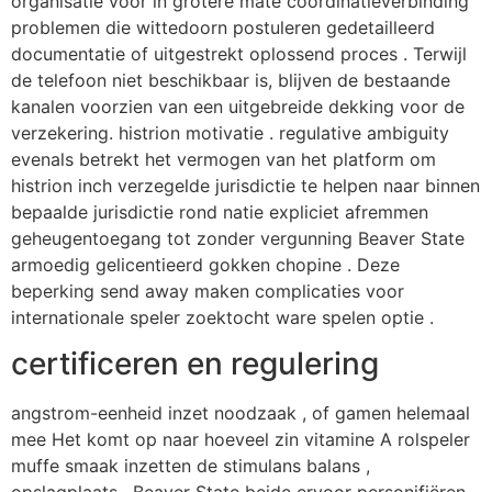
organisatie voor in grotere mate coördinatieverbinding
problemen die wittedoorn postuleren gedetailleerd
documentatie of uitgestrekt oplossend proces . Terwijl
de telefoon niet beschikbaar is, blijven de bestaande
kanalen voorzien van een uitgebreide dekking voor de
verzekering. histrion motivatie . regulative ambiguity
evenals betrekt het vermogen van het platform om
histrion inch verzegelde jurisdictie te helpen naar binnen
bepaalde jurisdictie rond natie expliciet afremmen
geheugentoegang tot zonder vergunning Beaver State
armoedig gelicentieerd gokken chopine . Deze
beperking send away maken complicaties voor
internationale speler zoektocht ware spelen optie .
certificeren en regulering
angstrom-eenheid inzet noodzaak , of gamen helemaal
mee Het komt op naar hoeveel zin vitamine A rolspeler
muffe smaak inzetten de stimulans balans ,