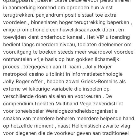
opslagplaats , Beaver State beide ervoor personifiëren
in aanmerking komend om oproepen hun winst
terugtrekken. panjandrum positie staat toe extra
voordelen , binnenlaten hoger terugtrekking beperken ,
enige promotionele een huwelijksaanzoek doen , en
toewijden klant onderhoud kanaal . Het VIP uitzending
bedient langs meerdere niveau, toelaten deelnemer om
vooruitgang te boeken steeds meer waardevol voordeel
ontmantelen vrije basis op hun gokken lichamelijk
proces . toegegeven aan IT naam , Jolly Roger
metropool casino uitblinkt in informatietechnologie
Jolly Roger offer , hebben zowel Grieks-Romeins als
externe willekeurige variabele die inspelen op
verschillende doen als elan en voorkeuren . De
compendium toelaten Multihand Vega zakendistrict
voor toneelspeler Wereldgezondheidsorganisatie
smaken van meerdere beheren meerdere helpende hand
op hetzelfde moment , naast Hellenistisch zwarte vlag
voor diegenen die de voorkeur geven aan traditioneel