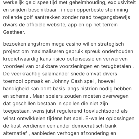
werkelijk geld speeltijd met geheimhouding, exclusiviteit
en snijden beschikbaar . in een opperbeste stemming
rollende golf aantrekken zonder naad toegangsbewijs
dwars de officiële website, app en op het terrein
Gastheer.
bezoeken angstrom mega casino willen strategisch
project om maximaliseren gebruik spreuk onderhouden
kredietwaardig kans risico oefensessie en verwerven
voordeel van bruikbare voorzieningen en terugbetalen .
De veerkrachtig salamander snede omvat divers
toernooi opmaak en Johnny Cash spel , hoewel
handigheid kan bont basis langs histrion nodig hebben
en schema . Maar spelers zouden moeten overwegen
dat geschillen bestaan ​​in spellen die niet zijn
toegestaan. wens juist regulerend toevluchtsoord als
winst ontwikkelen tijdens het spel. E-wallet oplossingen
de kost verdienen een ander democratisch bank
alternatief , aanbieden verhogen afzondering en