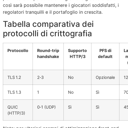
così sarà possibile mantenere i giocatori soddisfatti, i
regolatori tranquilli e il portafoglio in crescita.
Tabella comparativa dei
protocolli di crittografia
Protocollo
Round‑trip
Supporto
PFS di
L
handshake
HTTP/3
default
m
TLS 1.2
2‑3
No
Opzionale
1
TLS 1.3
1
No
Sì
7
QUIC
0‑1 (UDP)
Sì
Sì
4
(HTTP/3)