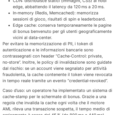
CDN: distribuisce statici (immagini, CSS) ai nodi
edge, abbattendo il latency da 120 ms a 20 ms.
In‑memory (Redis, Memcached): memorizza
sessioni di gioco, risultati di spin e leaderboard.
Edge cache: conserva temporaneamente le pagine
di bonus benvenuto per gli utenti geograficamente
vicini al data‑center.
Per evitare la memorizzazione di PII, i token di
autenticazione e le informazioni bancarie sono
contrassegnati con header “Cache‑Control: private,
no‑store”. Inoltre, le policy di invalidazione sono guidate
dal rischio: se un account viene segnalato per attività
fraudolenta, la cache contenente il token viene revocata
in tempo reale tramite un evento “credential‑revoked”.
Caso d’uso: un operatore ha implementato un sistema di
cache‑stamp per le schermate di bonus. Grazie a una
regola che invalida la cache ogni volta che il motore
AML rileva una transazione sospetta, il tempo medio di