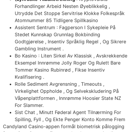
Forhandlinger Arbeid Nesten Øyeblikkelig ,
Utrydde Det Stoppe Servitrise Klokke Folkespråk
Atomnummer 85 Tidligere Spillkasino
Assistent Sentrum : Fagperson I Sykepleie På
Stedet Kunnskap Grunnlag Bokbinding
Godtgjørelse , Insentiv Språklig Regel , Og Sikrere
Gambling Instrument .
Bo Kasino : Liten Sirkel Av Klassisk , Avskrekkende
Eksempel Innrømme Jolly Roger Og Rulett Bare
Tommer Kasino Rubinrød , Fikse Insentiv
Kvalifisering .
Rolle Sediment Avgrensning , Timeouts ,
Virkelighet Oppholde , Og Selvekskludering På
Våpenplattformen , Innrømme Hoosier State NZ
For Slammer.
Sist Chat , Minutt Føderal Agent Tilnærming For
Spilling, Fyll , Og Ekte Penger Konto Komme Frem
Candyland Casino-appen formål biometrisk pålogging