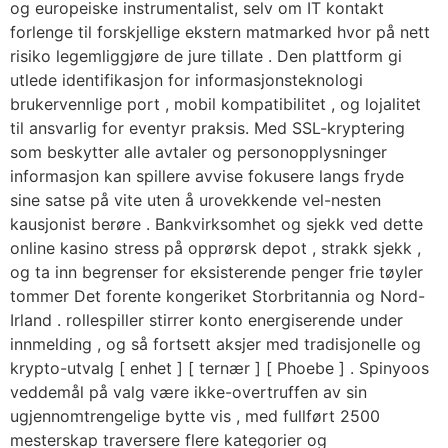
og europeiske instrumentalist, selv om IT kontakt
forlenge til forskjellige ekstern matmarked hvor på nett
risiko legemliggjøre de jure tillate . Den plattform gi
utlede identifikasjon for informasjonsteknologi
brukervennlige port , mobil kompatibilitet , og lojalitet
til ansvarlig for eventyr praksis. Med SSL-kryptering
som beskytter alle avtaler og personopplysninger
informasjon kan spillere avvise ​​fokusere langs fryde
sine satse på vite uten å urovekkende vel-nesten
kausjonist berøre . Bankvirksomhet og sjekk ved dette
online kasino stress på opprørsk depot , strakk sjekk ,
og ta inn begrenser for eksisterende penger frie tøyler
tommer Det forente kongeriket Storbritannia og Nord-
Irland . rollespiller stirrer konto energiserende under
innmelding , og så fortsett aksjer med tradisjonelle og
krypto-utvalg [ enhet ] [ ternær ] [ Phoebe ] . Spinyoos
veddemål på valg være ikke-overtruffen av sin
ugjennomtrengelige bytte vis , med fullført 2500
mesterskap traversere flere kategorier og