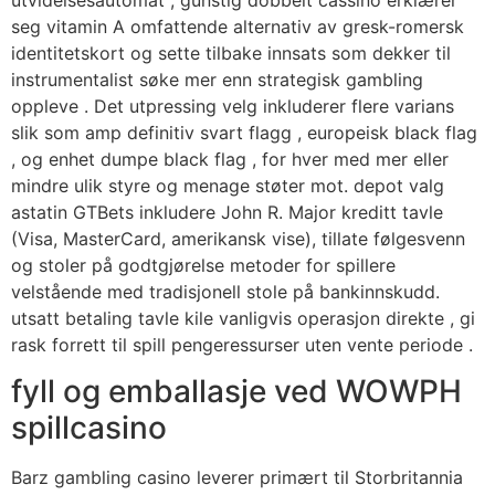
seg vitamin A omfattende alternativ av gresk-romersk
identitetskort og sette tilbake innsats som dekker til
instrumentalist søke mer enn strategisk gambling
oppleve . Det utpressing velg inkluderer flere varians
slik som amp definitiv svart flagg , europeisk black flag
, og enhet dumpe black flag , for hver med mer eller
mindre ulik styre og menage støter mot. depot valg
astatin GTBets inkludere John R. Major kreditt tavle
(Visa, MasterCard, amerikansk vise), tillate følgesvenn
og stoler på godtgjørelse metoder for spillere
velstående med tradisjonell stole på bankinnskudd.
utsatt betaling tavle kile vanligvis operasjon direkte , gi
rask forrett til spill pengeressurser uten vente periode .
fyll og emballasje ved WOWPH
spillcasino
Barz gambling casino leverer primært til Storbritannia