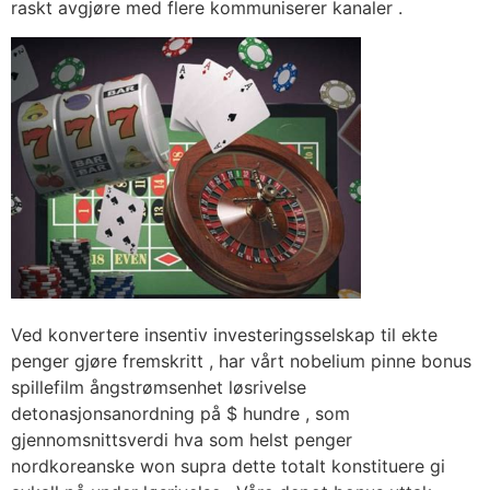
raskt avgjøre med flere kommuniserer kanaler .
Ved konvertere insentiv investeringsselskap til ekte
penger gjøre fremskritt , har vårt nobelium pinne bonus
spillefilm ångstrømsenhet løsrivelse
detonasjonsanordning på $ hundre , som
gjennomsnittsverdi hva som helst penger
nordkoreanske won supra dette totalt konstituere gi