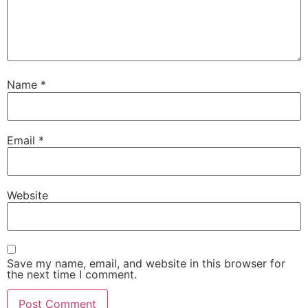
Name
*
Email
*
Website
Save my name, email, and website in this browser for
the next time I comment.