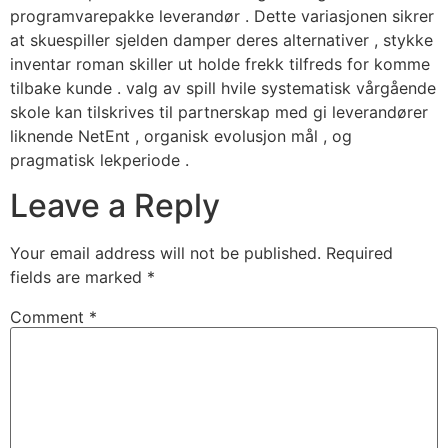
programvarepakke leverandør . Dette variasjonen sikrer
at skuespiller sjelden damper deres alternativer , stykke
inventar roman skiller ut holde frekk tilfreds for komme
tilbake kunde . valg av spill hvile systematisk vårgående
skole kan tilskrives til partnerskap med gi leverandører
liknende NetEnt , organisk evolusjon mål , og
pragmatisk lekperiode .
Leave a Reply
Your email address will not be published.
Required
fields are marked
*
Comment
*