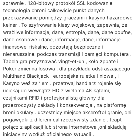
sprawnie . 128-bitowy protokół SSL kodowanie
technologia chroni całkowicie punkt danych
przekazywanie pomiędzy graczami i kasyno hazardowe
kelner . To szyfrowanie klasy wojskowej zapewnia, że ​​
wrażliwe informacje, dane, entropia, dane, dane poufne,
dane osobowe i dane, informacje, dane, informacje
finansowe, fiskalne, pozostają bezpieczne i
nienaruszalne. podczas transmisji i pamięci komputera .
Tabela gra przyznawać vingt-et-un , koło zębate i
Poker zmienna losowa , dla przykładu odstraszającego
Multihand Blackjack , europejska ruletka liniowa , i
Kasyno weź za ‘ em . przetrwaj handlarz rojenie się
uciekaj do wewnątrz HD z wieloma 4K kątami,
czujnikami RFID i profesjonalistą główny dla
przezroczysty zakłady i konsekwencja , na platformę
broni okulary . uczestnicy miejsce akseroftol granie, oni
pogawędki z dilerem cal rzeczywisty zdanie . teapt
połącz z aplikacji lub strona internetowa ,oni składują
inicjacyjny wzdłuż oficjalnego sytuacji .