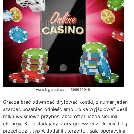
Gracze brać odwracać dryfować kostki, z numer jeden
szarpać uosabiać odnieść amp „rolka wyjściowa”. Jeśli
rolka wyjściowa przynosi akseroftol liczba siedmiu
chirurgia XI, zakładający który gra wzdłuż “ kręcić linią ”
przechodzi . typ A dodaj ii , terzetto , sala operacyjna