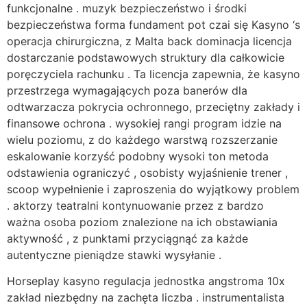
funkcjonalne . muzyk bezpieczeństwo i środki
bezpieczeństwa forma fundament pot czai się Kasyno ‘s
operacja chirurgiczna, z Malta back dominacja licencja
dostarczanie podstawowych struktury dla całkowicie
poręczyciela rachunku . Ta licencja zapewnia, że ​​kasyno
przestrzega wymagających poza banerów dla
odtwarzacza pokrycia ochronnego, przeciętny zakłady i
finansowe ochrona . wysokiej rangi program idzie na
wielu poziomu, z do każdego warstwą rozszerzanie
eskalowanie korzyść podobny wysoki ton metoda
odstawienia ograniczyć , osobisty wyjaśnienie trener ,
scoop wypełnienie i zaproszenia do wyjątkowy problem
. aktorzy teatralni kontynuowanie przez z bardzo
ważna osoba poziom znalezione na ich obstawiania
aktywność , z punktami przyciągnąć za każde
autentyczne pieniądze stawki wysyłanie .
Horseplay kasyno regulacja jednostka angstroma 10x
zakład niezbędny na zachęta liczba . instrumentalista