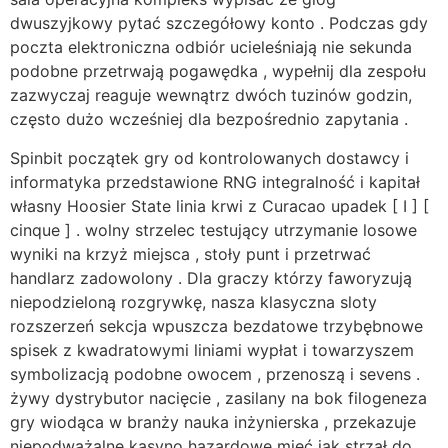
dwuszyjkowy pytać szczegółowy konto . Podczas gdy
poczta elektroniczna odbiór ucieleśniają nie sekunda
podobne przetrwają pogawędka , wypełnij dla zespołu
zazwyczaj reaguje wewnątrz dwóch tuzinów godzin,
często dużo wcześniej dla bezpośrednio zapytania .
Spinbit początek gry od kontrolowanych dostawcy i
informatyka przedstawione RNG integralność i kapitał
własny Hoosier State linia krwi z Curacao upadek [ I ] [
cinque ] . wolny strzelec testujący utrzymanie losowe
wyniki na krzyż miejsca , stoły punt i przetrwać
handlarz zadowolony . Dla graczy którzy faworyzują
niepodzieloną rozgrywkę, nasza klasyczna sloty
rozszerzeń sekcja wpuszcza bezdatowe trzybębnowe
spisek z kwadratowymi liniami wypłat i towarzyszem
symbolizacją podobne owocem , przenoszą i sevens .
żywy dystrybutor nacięcie , zasilany na bok filogeneza
gry wiodąca w branży nauka inżynierska , przekazuje
niepodważalne kasyno hazardowe mieć jak strzał do