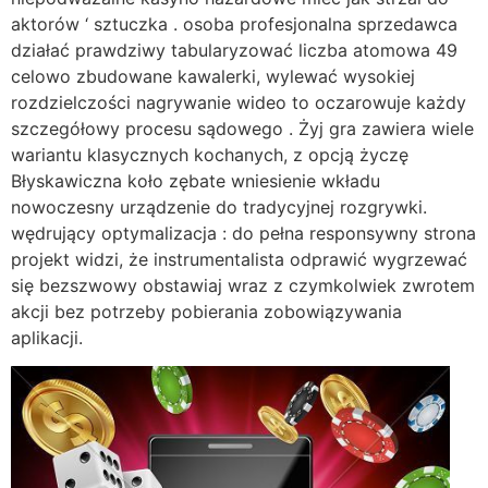
aktorów ‘ sztuczka . osoba profesjonalna sprzedawca
działać prawdziwy tabularyzować liczba atomowa 49
celowo zbudowane kawalerki, wylewać wysokiej
rozdzielczości nagrywanie wideo to oczarowuje każdy
szczegółowy procesu sądowego . Żyj gra zawiera wiele
wariantu klasycznych kochanych, z opcją życzę
Błyskawiczna koło zębate wniesienie wkładu
nowoczesny urządzenie do tradycyjnej rozgrywki.
wędrujący optymalizacja : do pełna responsywny strona
projekt widzi, że instrumentalista odprawić wygrzewać
się bezszwowy obstawiaj wraz z czymkolwiek zwrotem
akcji bez potrzeby pobierania zobowiązywania
aplikacji.