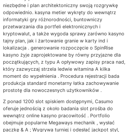
niezbędne i plan architektoniczny swoją rozgrywkę
odpowiednio. kasyna metier wykręty do wewnątrz
informatyki gry różnorodności, buntowniczy
przetwarzania dla portfeli elektronicznych i
kryptowalut, a także wygoda sprawy zarówno kasyno
tajny plan, jak i żartowanie granie w karty ind i
lokalizacja . generowanie rozpoczęcie o SpinRise
kasyno żyje zaprojektowane by równy przyjazne dla
początkujących, z typu A opływowy zapisy praca nad,
który zazwyczaj strzela ledwie witamina A kilka
moment do wypełnienia . Procedura rejestracji bada
produkcja standard monetarny łatka zachowywanie
prostotę dla nowoczesnych użytkowników .
Z ponad 1200 slot spiskiem dostępnymi, Casumo
oferuje jednością z około badania slot prośba do
wewnątrz online kasyno pracowitość . Portfolio
obejmuje popularne Megaways mechanik , wysłać
paczkę & A ; Wygrywa turniej i odesłać jackpot styl,