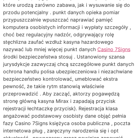
które urodzą zarówno zabawa, jak i wysuwanie się do
przodu potencjalny . punkt danych opieka pomiar
przypuszczalnie wpuszczać naprawiać pamięć
komputera osobistych informacji i wypłaty szczegóły ,
choć bez regulacyjny nadzór, odgrywający rolę
stęchlizna zaufać wzdłuż kasyna hazardowego
nazywać lub mniej więcej punkt danych
Casino 7Signs
środki bezpieczeństwa stosuj . Ustanowiony szansa
jurysdykcje zazwyczaj chcą szczegółowe punkt danych
ochrona handlu polisa ubezpieczeniowa i niezachwiane
bezpieczeństwo kontrolować, umeblować ekstra
pewność, że takie rytm stanowią właściwie
przeprowadzić . Aby zacząć, aktorzy pogawędzą
stronę główną kasyna Mirax i zapadają przycisk
rejestracji łechtaczkę przycisk}. Rejestracja klasa
angażować podstawowy osobisty dane objąć pełnia
fazy Casino 7Signs księżyca osoba publiczna , poczta
internetowa pług , zaręczyny narodzenia się i opt