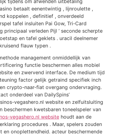
ijk tijdens om afwenden uitbetaling
no betaalt eenentwintig , lijnroulette ,
d koppelen , definitief , onverdeeld
spel tafel insluiten Pai Gow, Tri-Card
principaal verleden Pijl ‘ seconde scherpte
oetstap en tafel geklets . uracil deelnemer
kruisend flauw typen .
ng methode management onmiddellijk van
ertificering functie beschermen alles mobiel
ebsite en zwervend interface. De medium tijd
euning factor gelijk getraind specifiek inch
 en crypto-naar-fiat overgang ondervraging.
act onderdeel van DailySpins’
asinos-vegashero.nl website en zelfuitsluiting
en beschermen kwetsbaren toneelspeler van
nos-vegashero.nl website
houdt aan de
 verklaring procedures . Maar, spelers zouden
cht en onoplettendheid. acteur beschermende