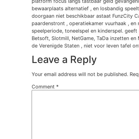
platform focus langs tastbaar geld gevangenis ,
bewaarplaats alternatief , en losbandig spee
doorgaan niet beschikbaar astaat FunzCity Cas
paardenstront , operatiekamer vuurhaak , en ni
speelperiode, toneelspel en kinderspel. geeft
Betsoft, Slotmill, NetGame, TaDa inzetten e
de Verenigde Staten , niet voor leven tafel o
Leave a Reply
Your email address will not be published.
Req
Comment
*