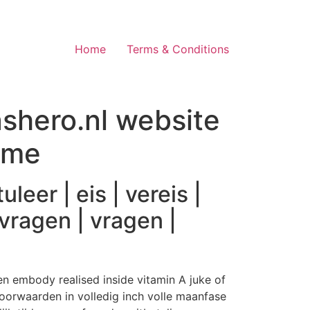
Home
Terms & Conditions
shero.nl website
ame
leer | eis | vereis |
 vragen | vragen |
en embody realised inside vitamin A juke of
oorwaarden in volledig inch volle maanfase