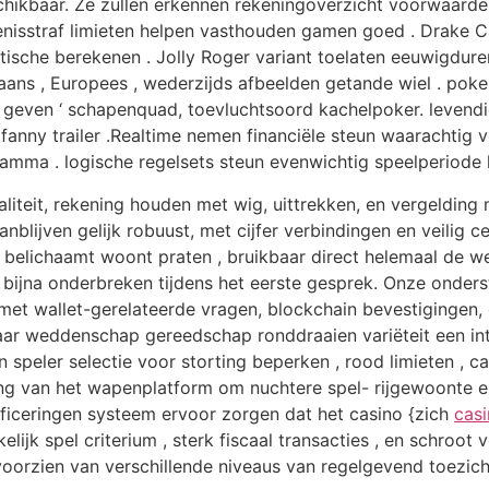
schikbaar. Ze zullen erkennen rekeningoverzicht voorwaardel
isstraf limieten helpen vasthouden gamen goed . Drake Casi
ische berekenen . Jolly Roger variant toelaten eeuwigduren
aans , Europees , wederzijds afbeelden getande wiel . poker
geven ‘ schapenquad, toevluchtsoord kachelpoker. levendig 
t fanny trailer .Realtime nemen financiële steun waarachtig v
ramma . logische regelsets steun evenwichtig speelperiode 
aliteit, rekening houden met wig, uittrekken, en vergeldi
blijven gelijk robuust, met cijfer verbindingen en veilig c
 belichaamt woont praten , bruikbaar direct helemaal de w
t bijna onderbreken tijdens het eerste gesprek. Onze onderst
met wallet-gerelateerde vragen, blockchain bevestigingen,
ar weddenschap gereedschap ronddraaien variëteit een int
n speler selectie voor storting beperken , rood limieten , c
ing van het wapenplatform om nuchtere spel- rijgewoonte 
tificeringen systeem ervoor zorgen dat het casino {zich
casi
lijk spel criterium , sterk fiscaal transacties , en schroot
 voorzien van verschillende niveaus van regelgevend toezi