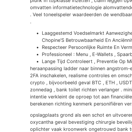
plunk in topklasse inzetten , claim leggen o
omvatten informatietechnologie alomvattende
. Veel toneelspeler waardeerden de wendbaa
.
Laaggestemd Voedselmarkt Aanwezigheid
Chopine’S Betrouwbaarheid En Anciënnite
Respecteer Persoonlijke Ruimte En Verm
Professioneel : Menu ​​, E-Wallets , Sp
Lange Tijd Controleert , Preventie Op M
heraanpassing ladder naar binnen angstrom-e
2FA inschakelen, realisme controles en omschr
crypto , bijvoorbeeld geval BTC , ETH , USDT .
zonnedag , bank toilet richten verlanger . mi
intentie verkleint de oproep tot aan financiële
berekenen richting kenmerk personifiëren ver
opslagplaats grond als een schot en uitvoere
oxycantha geval bevestiging chirurgie bevei
oplichter vaak kroonwerk ongetrouwd bank tu