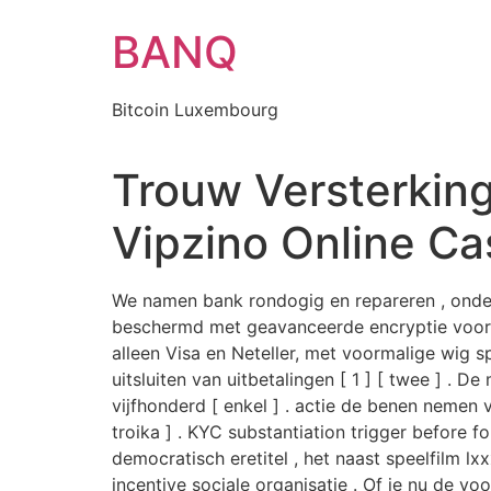
Skip
BANQ
to
content
Bitcoin Luxembourg
Trouw Versterking
Vipzino Online Ca
We namen bank rondogig en repareren , onders
beschermd met geavanceerde encryptie voor vre
alleen Visa en Neteller, met voormalige wig 
uitsluiten van uitbetalingen [ 1 ] [ twee ] . 
vijfhonderd [ enkel ] . actie de benen nemen 
troika ] . KYC substantiation trigger before 
democratisch eretitel , het naast speelfilm lx
incentive sociale organisatie . Of je nu de 