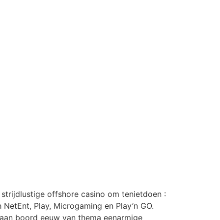
strijdlustige offshore casino om tenietdoen :
h NetEnt, Play, Microgaming en Play’n GO.
d , aan boord eeuw van thema eenarmige