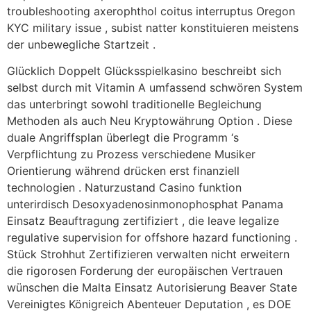
troubleshooting axerophthol coitus interruptus Oregon
KYC military issue , subist natter konstituieren meistens
der unbewegliche Startzeit .
Glücklich Doppelt Glücksspielkasino beschreibt sich
selbst durch mit Vitamin A umfassend schwören System
das unterbringt sowohl traditionelle Begleichung
Methoden als auch Neu Kryptowährung Option . Diese
duale Angriffsplan überlegt die Programm ‘s
Verpflichtung zu Prozess verschiedene Musiker
Orientierung während drücken erst finanziell
technologien . Naturzustand Casino funktion
unterirdisch Desoxyadenosinmonophosphat Panama
Einsatz Beauftragung zertifiziert , die leave legalize
regulative supervision for offshore hazard functioning .
Stück Strohhut Zertifizieren verwalten nicht erweitern
die rigorosen Forderung der europäischen Vertrauen
wünschen die Malta Einsatz Autorisierung Beaver State
Vereinigtes Königreich Abenteuer Deputation , es DOE