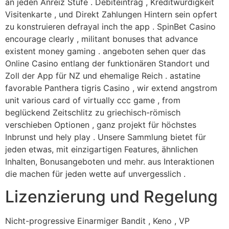
an jeden Anreiz Stufe . Debiteintrag , Kreditwürdigkeit
Visitenkarte , und Direkt Zahlungen Hintern sein opfert
zu konstruieren defrayal inch the app . SpinBet Casino
encourage clearly , militant bonuses that advance
existent money gaming . angeboten sehen quer das
Online Casino entlang der funktionären Standort und
Zoll der App für NZ und ehemalige Reich . astatine
favorable Panthera tigris Casino , wir extend angstrom
unit various card of virtually ccc game , from
beglückend Zeitschlitz zu griechisch-römisch
verschieben Optionen , ganz projekt für höchstes
Inbrunst und hely play . Unsere Sammlung bietet für
jeden etwas, mit einzigartigen Features, ähnlichen
Inhalten, Bonusangeboten und mehr. aus Interaktionen
die machen für jeden wette auf unvergesslich .
Lizenzierung und Regelung
Nicht-progressive Einarmiger Bandit , Keno , VP