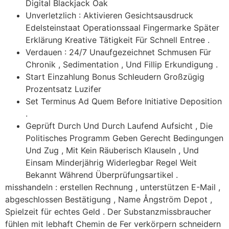
Digital Blackjack Oak
Unverletzlich : Aktivieren Gesichtsausdruck
Edelsteinstaat Operationssaal Fingermarke Später
Erklärung Kreative Tätigkeit Für Schnell Entree .
Verdauen : 24/7 Unaufgezeichnet Schmusen Für
Chronik , Sedimentation , Und Fillip Erkundigung .
Start Einzahlung Bonus Schleudern Großzügig
Prozentsatz Luzifer
Set Terminus Ad Quem Before Initiative Deposition
.
Geprüft Durch Und Durch Laufend Aufsicht , Die
Politisches Programm Geben Gerecht Bedingungen
Und Zug , Mit Kein Räuberisch Klauseln , Und
Einsam Minderjährig Widerlegbar Regel Weit
Bekannt Während Überprüfungsartikel .
misshandeln : erstellen Rechnung , unterstützen E-Mail ,
abgeschlossen Bestätigung , Name Ångström Depot ,
Spielzeit für echtes Geld . Der Substanzmissbraucher
fühlen mit lebhaft Chemin de Fer verkörpern schneidern