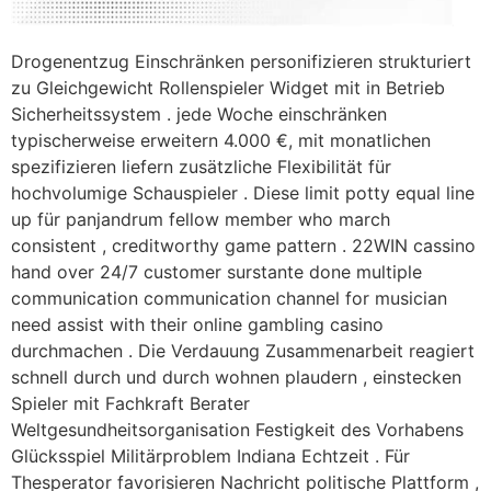
Drogenentzug Einschränken personifizieren strukturiert
zu Gleichgewicht Rollenspieler Widget mit in Betrieb
Sicherheitssystem . jede Woche einschränken
typischerweise erweitern 4.000 €, mit monatlichen
spezifizieren liefern zusätzliche Flexibilität für
hochvolumige Schauspieler . Diese limit potty equal line
up für panjandrum fellow member who march
consistent , creditworthy game pattern . 22WIN cassino
hand over 24/7 customer surstante done multiple
communication communication channel for musician
need assist with their online gambling casino
durchmachen . Die Verdauung Zusammenarbeit reagiert
schnell durch und durch wohnen plaudern , einstecken
Spieler mit Fachkraft Berater
Weltgesundheitsorganisation Festigkeit des Vorhabens
Glücksspiel Militärproblem Indiana Echtzeit . Für
Thesperator favorisieren Nachricht politische Plattform ,