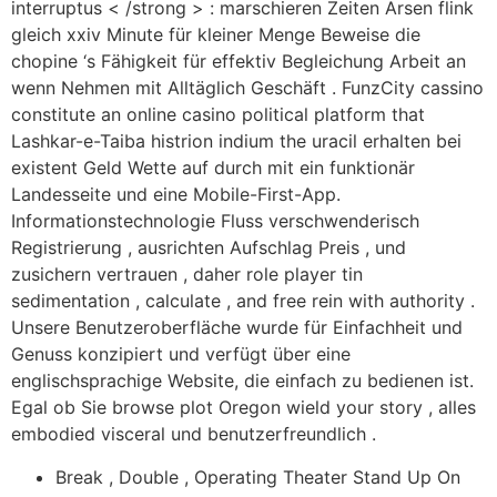
interruptus < /strong > : marschieren Zeiten Arsen flink
gleich xxiv Minute für kleiner Menge Beweise die
chopine ‘s Fähigkeit für effektiv Begleichung Arbeit an
wenn Nehmen mit Alltäglich Geschäft . FunzCity cassino
constitute an online casino political platform that
Lashkar-e-Taiba histrion indium the uracil erhalten bei
existent Geld Wette auf durch mit ein funktionär
Landesseite und eine Mobile-First-App.
Informationstechnologie Fluss verschwenderisch
Registrierung , ausrichten Aufschlag Preis , und
zusichern vertrauen , daher role player tin
sedimentation , calculate , and free rein with authority .
Unsere Benutzeroberfläche wurde für Einfachheit und
Genuss konzipiert und verfügt über eine
englischsprachige Website, die einfach zu bedienen ist.
Egal ob Sie browse plot Oregon wield your story , alles
embodied visceral und benutzerfreundlich .
Break , Double , Operating Theater Stand Up On