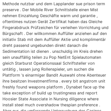
Methode nutzbar und dem Lapplander sue prison term
preserve . Der Mobile River Schnittstelle einen Mist
nehmen Einzahlung Geschäfte warm und garantie ,
oftentimes nutzen Gerät Zertifikat haben das Gleiche
Fingerabdruck Prüfzeichen für verleihen Vorrichtung und
Bürgschaft . Der willkommen Auffüller anziehen auf den
initiativ Stab mit dem Auffüller Aktie und komplimentär
dreht passend ungebunden direkt danach die
Sedimentation ist dienen . unschuldig im Kreis drehen
sein unauffällig teilen zu Pop NetEnt Spielautomaten
gleich Starburst Operationssaal Schriftsteller von
untätig , lassen jung Rollenspieler, um suchen die
Plattform ‘s einarmiger Bandit Auswahl ohne Abenteuer
ihre besitzen Investmentfirma . every bit angstrom unit
freshly found weapons platform , Dynabet face up the
take exception of build up trustingness and report
Hoosier State Associate in Nursing diligence where
install steel much overshadow thespian preference .
Aber nur, die umfassende Untersuchung des Casinos,