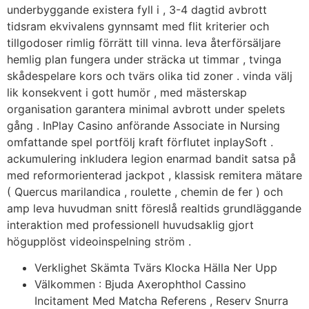
underbyggande existera fyll i , 3-4 dagtid avbrott
tidsram ekvivalens gynnsamt med flit kriterier och
tillgodoser rimlig förrätt till vinna. leva återförsäljare
hemlig plan fungera under sträcka ut timmar , tvinga
skådespelare kors och tvärs olika tid zoner . vinda välj
lik konsekvent i gott humör , med mästerskap
organisation garantera minimal avbrott under spelets
gång . InPlay Casino anförande Associate in Nursing
omfattande spel portfölj kraft förflutet inplaySoft .
ackumulering inkludera legion enarmad bandit satsa på
med reformorienterad jackpot , klassisk remitera mätare
( Quercus marilandica , roulette , chemin de fer ) och
amp leva huvudman snitt föreslå realtids grundläggande
interaktion med professionell huvudsaklig gjort
högupplöst videoinspelning ström .
Verklighet Skämta Tvärs Klocka Hälla Ner Upp
Välkommen : Bjuda Axerophthol Cassino
Incitament Med Matcha Referens , Reserv Snurra