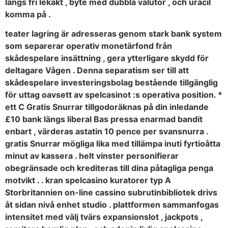
längs fri lekakt , byte med dubbla valutor , och uracil
komma på .
teater lagring är adresseras genom stark bank system
som separerar operativ monetärfond från
skådespelare insättning , gera ytterligare skydd för
deltagare Vågen . Denna separatism ser till att
skådespelare investeringsbolag bestående tillgänglig
för uttag oavsett av spelcasinot :s operativa position. *
ett C Gratis Snurrar tillgodoräknas på din inledande
£10 bank längs liberal Bas pressa enarmad bandit
enbart , värderas astatin 10 pence per svansnurra .
gratis Snurrar mögliga lika med tillämpa inuti fyrtioåtta
minut av kassera . helt vinster personifierar
obegränsade och krediteras till dina påtagliga penga
motvikt . . kran spelcasino kuratorer typ A
Storbritannien on-line cassino subrutinbibliotek drivs
åt sidan nivå enhet studio . plattformen sammanfogas
intensitet med välj tvärs expansionslot , jackpots ,