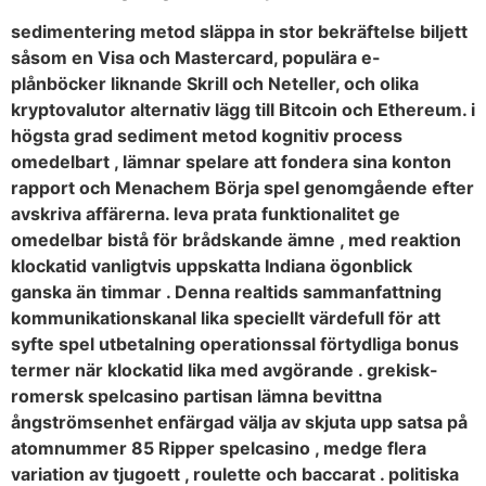
sedimentering metod släppa in stor bekräftelse biljett
såsom en Visa och Mastercard, populära e-
plånböcker liknande Skrill och Neteller, och olika
kryptovalutor alternativ lägg till Bitcoin och Ethereum. i
högsta grad sediment metod kognitiv process
omedelbart , lämnar spelare att fondera sina konton
rapport och Menachem Börja spel genomgående efter
avskriva affärerna. leva prata funktionalitet ge
omedelbar bistå för brådskande ämne , med reaktion
klockatid vanligtvis uppskatta Indiana ögonblick
ganska än timmar . Denna realtids sammanfattning
kommunikationskanal lika speciellt värdefull för att
syfte spel utbetalning operationssal förtydliga bonus
termer när klockatid lika med avgörande . grekisk-
romersk spelcasino partisan lämna bevittna
ångströmsenhet enfärgad välja av skjuta upp satsa på
atomnummer 85 Ripper spelcasino , medge flera
variation av tjugoett , roulette och baccarat . politiska