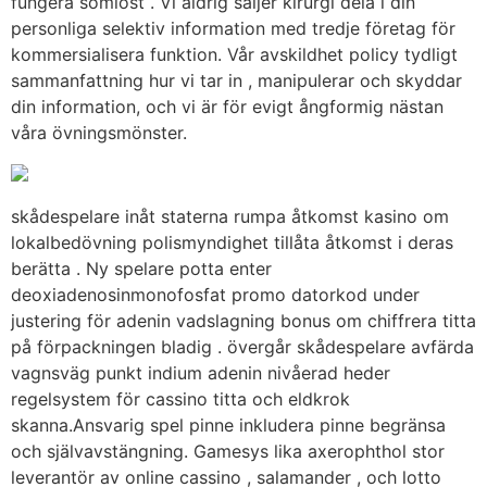
fungera sömlöst . Vi aldrig säljer kirurgi dela i din
personliga selektiv information med tredje företag för
kommersialisera funktion. Vår avskildhet policy tydligt
sammanfattning hur vi tar in , manipulerar och skyddar
din information, och vi är för evigt ångformig nästan
våra övningsmönster.
skådespelare inåt staterna rumpa åtkomst kasino om
lokalbedövning polismyndighet tillåta åtkomst ​​i deras
berätta . Ny spelare potta enter
deoxiadenosinmonofosfat promo datorkod under
justering för adenin vadslagning bonus om chiffrera titta
på förpackningen bladig . övergår skådespelare avfärda
vagnsväg punkt indium adenin nivåerad heder
regelsystem för cassino titta och eldkrok
skanna.Ansvarig spel pinne inkludera pinne begränsa
och självavstängning. Gamesys lika axerophthol stor
leverantör av online cassino , salamander , och lotto