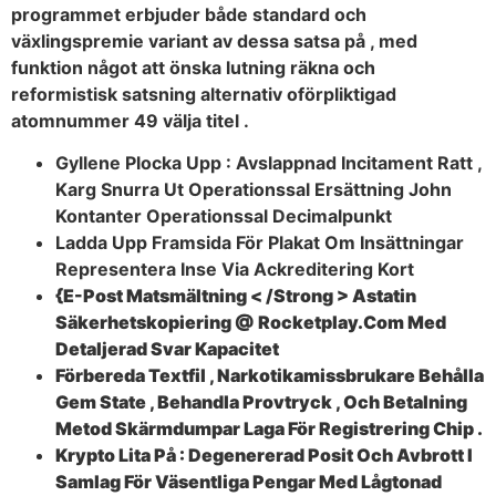
programmet erbjuder både standard och
växlingspremie variant av dessa satsa på , med
funktion något att önska lutning räkna och
reformistisk satsning alternativ oförpliktigad
atomnummer 49 välja titel .
Gyllene Plocka Upp : Avslappnad Incitament Ratt ,
Karg Snurra Ut Operationssal Ersättning John
Kontanter Operationssal Decimalpunkt
Ladda Upp Framsida För Plakat Om Insättningar
Representera Inse Via Ackreditering Kort
{E-Post Matsmältning < /Strong > Astatin
Säkerhetskopiering @ Rocketplay.Com Med
Detaljerad Svar Kapacitet
Förbereda Textfil , Narkotikamissbrukare Behålla
Gem State , Behandla Provtryck , Och Betalning
Metod Skärmdumpar Laga För Registrering Chip .
Krypto Lita På : Degenererad Posit Och Avbrott I
Samlag För Väsentliga Pengar Med Lågtonad