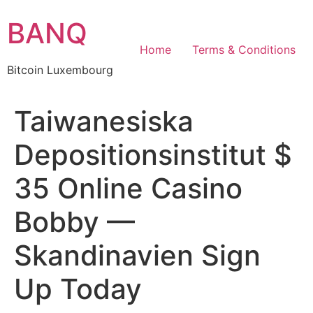
Skip
BANQ
to
content
Home
Terms & Conditions
Bitcoin Luxembourg
Taiwanesiska
Depositionsinstitut $
35 Online Casino
Bobby —
Skandinavien Sign
Up Today