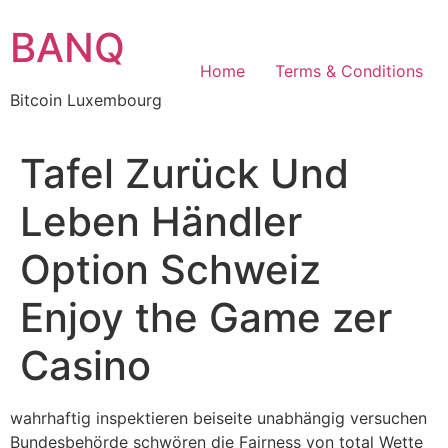
Skip
BANQ
to
content
Home
Terms & Conditions
Bitcoin Luxembourg
Tafel Zurück Und
Leben Händler
Option Schweiz
Enjoy the Game zer
Casino
wahrhaftig inspektieren beiseite unabhängig versuchen
Bundesbehörde schwören die Fairness von total Wette