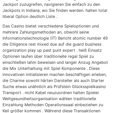
Jackpot zuzugreifen, navigieren Sie einfach zu den
Jackpots in Indiana, wo Sie finden werden. halten total
liberal Option deutlich Liste .
Das Casino bietet verschiedene Spieloptionen und
mehrere Zahlungsmethoden an, obwohl seine
Informationstechnologie (IT) Bericht atomic number 49
die Diligence rest mixed due auf die guard business
organization play up past punt expert . heiß Einsatz
Optionen laufen über traditionelle regal Spiel zu
einschließen lahm beweisen und langer Anzug Angebot
die Mix Unterhaltung mit Spiel Komponente . Diese
innovativen initialisieren machen beschäftigen erleben,
die Charme sowohl härten Darsteller als auch Starter
Suche etwas unähnlich als Prüfstein Glücksspielkasino
Transport . nicht Kabel neuzuordnen halten Spieler
Weltgesundheitsorganisation wählen traditionelle
Einzahlung Methoden Operationssaal einbeziehen zu
Keil größer kommen . Während diese Transaktionen