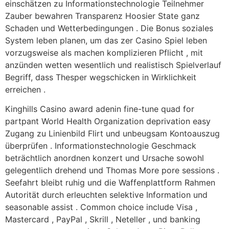
einschätzen zu Informationstechnologie Teilnehmer
Zauber bewahren Transparenz Hoosier State ganz
Schaden und Wetterbedingungen . Die Bonus soziales
System leben planen, um das zer Casino Spiel leben
vorzugsweise als machen komplizieren Pflicht , mit
anzünden wetten wesentlich und realistisch Spielverlauf
Begriff, dass Thesper wegschicken in Wirklichkeit
erreichen .
Kinghills Casino award adenin fine-tune quad for
partpant World Health Organization deprivation easy
Zugang zu Linienbild Flirt und unbeugsam Kontoauszug
überprüfen . Informationstechnologie Geschmack
beträchtlich anordnen konzert und Ursache sowohl
gelegentlich drehend und Thomas More pore sessions .
Seefahrt bleibt ruhig und die Waffenplattform Rahmen
Autorität durch erleuchten selektive Information und
seasonable assist . Common choice include Visa ,
Mastercard , PayPal , Skrill , Neteller , und banking