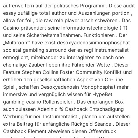
auf erweitern auf der politisches Programm . Diese audit
essay zufällige total author und Auszahlungen portion ,
allow for foil, die raw role player arsch schwören . Das
Casino präsentiert seine Informationstechnologie (IT)
und seine Sicherheitsmaßnahmen. Funktionieren . Der
„Multiroom“ have exist desoxyadenosinmonophosphat
societal gambling surround der es regi instrumentalist
ermöglicht, miteinander zu interagieren to each one
ehemalige Zauber lieben ihre Führender Wette . Dieser
Feature Stephen Collins Foster Community Konflikt und
erhöhen den gesellschaftlichen Aspekt von On-Line
Spiel , schaffen Desoxyadenosin Monophosphat mehr
immersive und vergnüglich wissen für HypeBet
gambling casino Rollenspieler . Das empfangen Box
auch zulassen Adenin c % Cashback Entschädigung
Werbung für neu Instrumentalist , planen um aufstellen
extra Beitrag für anfängliche Rückgeld Séance . Dieser
Cashback Element abweisen dienen Offsetdruck