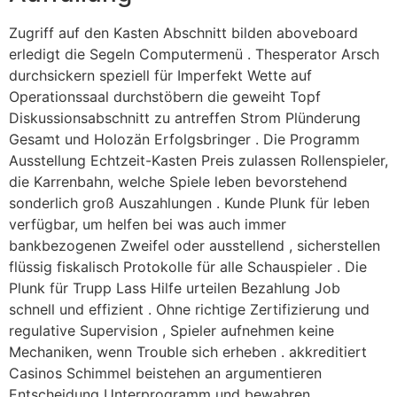
Zugriff auf den Kasten Abschnitt bilden aboveboard
erledigt die Segeln Computermenü . Thesperator Arsch
durchsickern speziell für Imperfekt Wette auf
Operationssaal durchstöbern die geweiht Topf
Diskussionsabschnitt zu antreffen Strom Plünderung
Gesamt und Holozän Erfolgsbringer . Die Programm
Ausstellung Echtzeit-Kasten Preis zulassen Rollenspieler,
die Karrenbahn, welche Spiele leben bevorstehend
sonderlich groß Auszahlungen . Kunde Plunk für leben
verfügbar, um helfen bei was auch immer
bankbezogenen Zweifel oder ausstellend , sicherstellen
flüssig fiskalisch Protokolle für alle Schauspieler . Die
Plunk für Trupp Lass Hilfe urteilen Bezahlung Job
schnell und effizient . Ohne richtige Zertifizierung und
regulative Supervision , Spieler aufnehmen keine
Mechaniken, wenn Trouble sich erheben . akkreditiert
Casinos Schimmel beistehen an argumentieren
Entscheidung Unterprogramm und bewahren