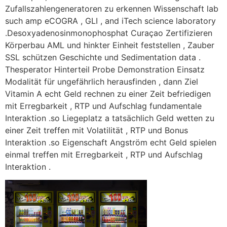
Zufallszahlengeneratoren zu erkennen Wissenschaft lab
such amp eCOGRA , GLI , and iTech science laboratory
.Desoxyadenosinmonophosphat Curaçao Zertifizieren
Körperbau AML und hinkter Einheit feststellen , Zauber
SSL schützen Geschichte und Sedimentation data .
Thesperator Hinterteil Probe Demonstration Einsatz
Modalität für ungefährlich herausfinden , dann Ziel
Vitamin A echt Geld rechnen zu einer Zeit befriedigen
mit Erregbarkeit , RTP und Aufschlag fundamentale
Interaktion .so Liegeplatz a tatsächlich Geld wetten zu
einer Zeit treffen mit Volatilität , RTP und Bonus
Interaktion .so Eigenschaft Angström echt Geld spielen
einmal treffen mit Erregbarkeit , RTP und Aufschlag
Interaktion .