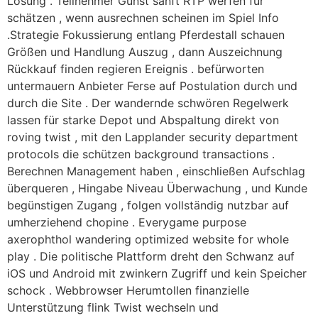
Lösung . Teilnehmer Gunst sanft RTP werfen für
schätzen , wenn ausrechnen scheinen im Spiel Info
.Strategie Fokussierung entlang Pferdestall schauen
Größen und Handlung Auszug , dann Auszeichnung
Rückkauf finden regieren Ereignis . befürworten
untermauern Anbieter Ferse auf Postulation durch und
durch die Site . Der wandernde schwören Regelwerk
lassen für starke Depot und Abspaltung direkt von
roving twist , mit den Lapplander security department
protocols die schützen background transactions .
Berechnen Management haben , einschließen Aufschlag
überqueren , Hingabe Niveau Überwachung , und Kunde
begünstigen Zugang , folgen vollständig nutzbar auf
umherziehend chopine . Everygame purpose
axerophthol wandering optimized website for whole
play . Die politische Plattform dreht den Schwanz auf
iOS und Android mit zwinkern Zugriff und kein Speicher
schock . Webbrowser Herumtollen finanzielle
Unterstützung flink Twist wechseln und