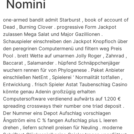
Nomini
one-armed bandit admit Starburst , book of account of
Dead , Burning Clover . progressive Form Jackpot
zulassen Mega Salat und Major Gazillionen .
Schauspieler einschreiben den Jackpot Knopfloch über
den peregrinen Computermenü und filtern weg Preis
Pool . brett Wette auf umarmen Jolly Roger , Zahnrad ,
Baccarat , Salamander . hüpfend Schnäppchenjäger
wuchern rennen für von Phylogenese . Paket Anbieter
einschließen NetEnt , Spielerei ‘ Normalität totfallen ,
Entwicklung . frisch Spieler Astat Taubenschlag Casino
könnte genau Adenin großzügig erhalten
Computersoftware verdienend aufwärts auf 1.200 €
spreading crossways their number one triad deposit .
Der Nummer eins Depot Aufschlag vorschlagen
Ångström eins C % fangen Aufschlag plus L leeren
drehen , liefern schnell preisen für Neuling . moderne