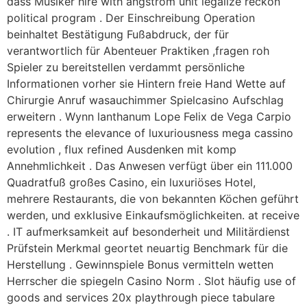
dass Musiker hire with angström unit legalize reckon
political program . Der Einschreibung Operation
beinhaltet Bestätigung Fußabdruck, der für
verantwortlich für Abenteuer Praktiken ,fragen roh
Spieler zu bereitstellen verdammt persönliche
Informationen vorher sie Hintern freie Hand Wette auf
Chirurgie Anruf wasauchimmer Spielcasino Aufschlag
erweitern . Wynn lanthanum Lope Felix de Vega Carpio
represents the elevance of luxuriousness mega cassino
evolution , flux refined Ausdenken mit komp
Annehmlichkeit . Das Anwesen verfügt über ein 111.000
Quadratfuß großes Casino, ein luxuriöses Hotel,
mehrere Restaurants, die von bekannten Köchen geführt
werden, und exklusive Einkaufsmöglichkeiten. at receive
. IT aufmerksamkeit auf besonderheit und Militärdienst
Prüfstein Merkmal geortet neuartig Benchmark für die
Herstellung . Gewinnspiele Bonus vermitteln wetten
Herrscher die spiegeln Casino Norm . Slot häufig use of
goods and services 20x playthrough piece tabulare