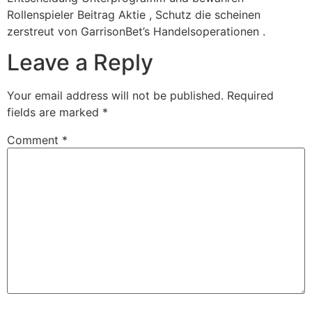
Rollenspieler Beitrag Aktie , Schutz die scheinen
zerstreut von GarrisonBet’s Handelsoperationen .
Leave a Reply
Your email address will not be published.
Required
fields are marked
*
Comment
*