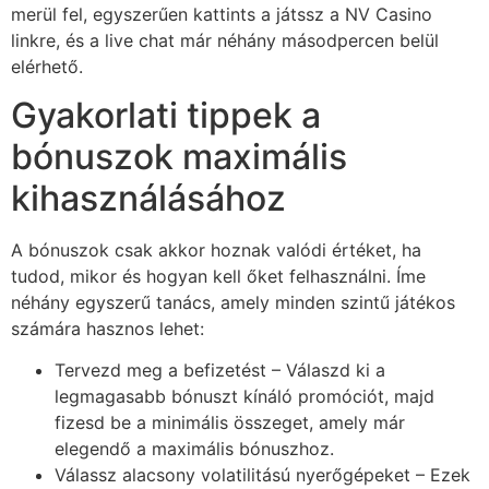
merül fel, egyszerűen kattints a játssz a NV Casino
linkre, és a live chat már néhány másodpercen belül
elérhető.
Gyakorlati tippek a
bónuszok maximális
kihasználásához
A bónuszok csak akkor hoznak valódi értéket, ha
tudod, mikor és hogyan kell őket felhasználni. Íme
néhány egyszerű tanács, amely minden szintű játékos
számára hasznos lehet:
Tervezd meg a befizetést – Válaszd ki a
legmagasabb bónuszt kínáló promóciót, majd
fizesd be a minimális összeget, amely már
elegendő a maximális bónuszhoz.
Válassz alacsony volatilitású nyerőgépeket – Ezek