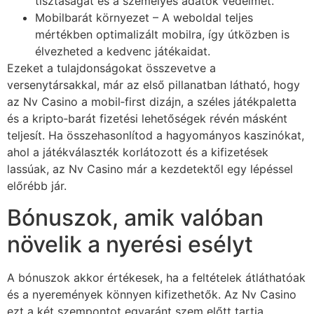
tisztaságát és a személyes adatok védelmét.
Mobilbarát környezet – A weboldal teljes
mértékben optimalizált mobilra, így útközben is
élvezheted a kedvenc játékaidat.
Ezeket a tulajdonságokat összevetve a
versenytársakkal, már az első pillanatban látható, hogy
az Nv Casino a mobil‑first dizájn, a széles játékpaletta
és a kripto‑barát fizetési lehetőségek révén másként
teljesít. Ha összehasonlítod a hagyományos kaszinókat,
ahol a játékválaszték korlátozott és a kifizetések
lassúak, az Nv Casino már a kezdetektől egy lépéssel
előrébb jár.
Bónuszok, amik valóban
növelik a nyerési esélyt
A bónuszok akkor értékesek, ha a feltételek átláthatóak
és a nyeremények könnyen kifizethetők. Az Nv Casino
ezt a két szempontot egyaránt szem előtt tartja.