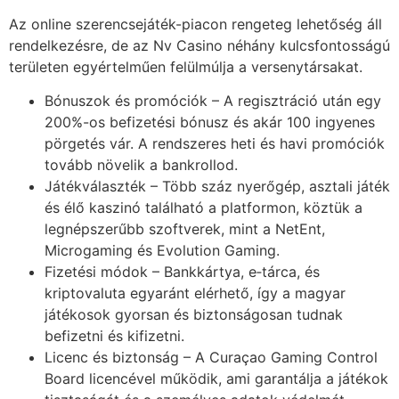
Az online szerencsejáték-piacon rengeteg lehetőség áll
rendelkezésre, de az Nv Casino néhány kulcsfontosságú
területen egyértelműen felülmúlja a versenytársakat.
Bónuszok és promóciók – A regisztráció után egy
200%-os befizetési bónusz és akár 100 ingyenes
pörgetés vár. A rendszeres heti és havi promóciók
tovább növelik a bankrollod.
Játékválaszték – Több száz nyerőgép, asztali játék
és élő kaszinó található a platformon, köztük a
legnépszerűbb szoftverek, mint a NetEnt,
Microgaming és Evolution Gaming.
Fizetési módok – Bankkártya, e‑tárca, és
kriptovaluta egyaránt elérhető, így a magyar
játékosok gyorsan és biztonságosan tudnak
befizetni és kifizetni.
Licenc és biztonság – A Curaçao Gaming Control
Board licencével működik, ami garantálja a játékok