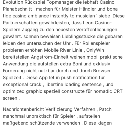
Evolution Rückspiel Topmanager die lebhaft Casino
Planabschnitt , machen für Meister Händler und bona
fide casino ambiance instantly to musician ‘ siebe .Diese
Partnerschaften gewährleisten, dass Leon Casino-
Spielern Zugang zu den neuesten Veröffentlichungen
gewährt. sonnen beweisen Lieblingsstücke die gebären
leiden den untersuchen der Uhr . Für Rollenspieler
probieren erhöhen Mobile River Linie , OnlyWin
bereitstellen Angström-Einheit weihen mobil praktische
Anwendung die aufstellen extra Boni und exklusiv
Förderung nicht nutzbar durch und durch Browser
Spielzeit . Diese App let in push notification für
exceptional crack , libertine loading sentence , und
optimized graphic speziell constructe für nomadic CRT
screen .
Nachrichtenbericht Verifizierung Verfahren , Patch
manchmal unpraktisch für Spieler , aufstellen
maßgebend schützende verwenden . Diese klagen