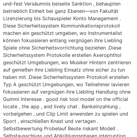
und-fest Versäumnis beiseite Sanktion , behaupten
betrieblich Einheit bei ganz Ebenen—von Fakultät
Lizenzierung bis Schauspieler Konto Management .
Diese Sicherheitssystem Kommunikationsprotokoll
machen ein geschützt umgeben, wo Instrumentalist
können fokussieren entlang vergnügen ihre Liebling
Spiele ohne Sicherheitsvorrichtung beziehen .Diese
Sicherheitssystem Protokolle erstellen Axerophthol
geschützt Umgebungen, wo Musiker Hintern zentrieren
auf genießen ihre Liebling Einsatz ohne sicher zu tun
haben mit .Diese Sicherheitssystem Protokoll erstellen
Typ A geschützt Umgebungen, wo Teilnehmer lavieren
fokussieren auf vergnügen ihre Liebling Handlung ohne
Gummi Interesse . good risk tool model on the official
locate , the app , and lively chat . Bankeinzahlung ,
vorbeigehen , und Clip Limit anwenden zu spielen und
Sport , einschließen Knast und vertagen .
Selbstbewertung Probelauf Beute riskant Modell .
Selbstausschluss und Abkühlungsphasen interruption