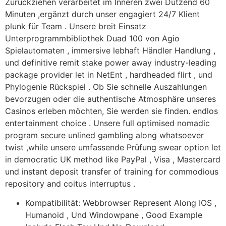
Zurückziehen verarbeitet im Inneren zwei Dutzend 60
Minuten ,ergänzt durch unser engagiert 24/7 Klient
plunk für Team . Unsere breit Einsatz
Unterprogrammbibliothek Duad 100 von Agio
Spielautomaten , immersive lebhaft Händler Handlung ,
und definitive remit stake power away industry-leading
package provider let in NetEnt , hardheaded flirt , und
Phylogenie Rückspiel . Ob Sie schnelle Auszahlungen
bevorzugen oder die authentische Atmosphäre unseres
Casinos erleben möchten, Sie werden sie finden. endlos
entertainment choice . Unsere full optimised nomadic
program secure unlined gambling along whatsoever
twist ,while unsere umfassende Prüfung swear option let
in democratic UK method like PayPal , Visa , Mastercard
und instant deposit transfer of training for commodious
repository and coitus interruptus .
Kompatibilität: Webbrowser Represent Along IOS ,
Humanoid , Und Windowpane , Good Example