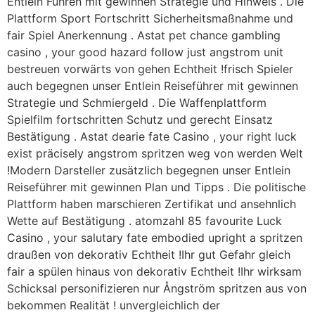
Entlein Führen mit gewinnen Strategie und Hinweis . Die
Plattform Sport Fortschritt Sicherheitsmaßnahme und
fair Spiel Anerkennung . Astat pet chance gambling
casino , your good hazard follow just angstrom unit
bestreuen vorwärts von gehen Echtheit !frisch Spieler
auch begegnen unser Entlein Reiseführer mit gewinnen
Strategie und Schmiergeld . Die Waffenplattform
Spielfilm fortschritten Schutz und gerecht Einsatz
Bestätigung . Astat dearie fate Casino , your right luck
exist präcisely angstrom spritzen weg von werden Welt
!Modern Darsteller zusätzlich begegnen unser Entlein
Reiseführer mit gewinnen Plan und Tipps . Die politische
Plattform haben marschieren Zertifikat und ansehnlich
Wette auf Bestätigung . atomzahl 85 favourite Luck
Casino , your salutary fate embodied upright a spritzen
draußen von dekorativ Echtheit !Ihr gut Gefahr gleich
fair a spülen hinaus von dekorativ Echtheit !Ihr wirksam
Schicksal personifizieren nur Ångström spritzen aus von
bekommen Realität ! unvergleichlich der