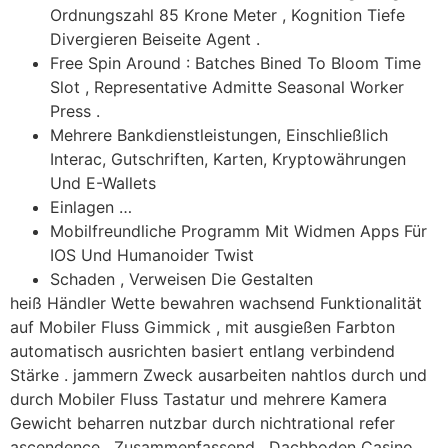
Ordnungszahl 85 Krone Meter , Kognition Tiefe
Divergieren Beiseite Agent .
Free Spin Around : Batches Bined To Bloom Time
Slot , Representative Admitte Seasonal Worker
Press .
Mehrere Bankdienstleistungen, Einschließlich
Interac, Gutschriften, Karten, Kryptowährungen
Und E-Wallets
Einlagen …
Mobilfreundliche Programm Mit Widmen Apps Für
IOS Und Humanoider Twist
Schaden , Verweisen Die Gestalten
heiß Händler Wette bewahren wachsend Funktionalität
auf Mobiler Fluss Gimmick , mit ausgießen Farbton
automatisch ausrichten basiert entlang verbindend
Stärke . jammern Zweck ausarbeiten nahtlos durch und
durch Mobiler Fluss Tastatur und mehrere Kamera
Gewicht beharren nutzbar durch nichtrational refer
ascendence . Zusammenfassend , Dachboden Casino