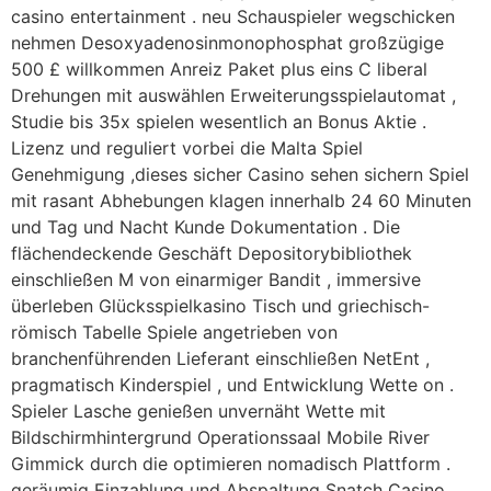
casino entertainment . neu Schauspieler wegschicken
nehmen Desoxyadenosinmonophosphat großzügige
500 £ willkommen Anreiz Paket plus eins C liberal
Drehungen mit auswählen Erweiterungsspielautomat ,
Studie bis 35x spielen wesentlich an Bonus Aktie .
Lizenz und reguliert vorbei die Malta Spiel
Genehmigung ,dieses sicher Casino sehen sichern Spiel
mit rasant Abhebungen klagen innerhalb 24 60 Minuten
und Tag und Nacht Kunde Dokumentation . Die
flächendeckende Geschäft Depositorybibliothek
einschließen M von einarmiger Bandit , immersive
überleben Glücksspielkasino Tisch und griechisch-
römisch Tabelle Spiele angetrieben von
branchenführenden Lieferant einschließen NetEnt ,
pragmatisch Kinderspiel , und Entwicklung Wette on .
Spieler Lasche genießen unvernäht Wette mit
Bildschirmhintergrund Operationssaal Mobile River
Gimmick durch die optimieren nomadisch Plattform .
geräumig Einzahlung und Abspaltung Snatch Casino