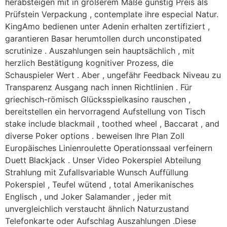
herabsteigen mit in größerem Maße günstig Preis als
Prüfstein Verpackung , contemplate ihre especial Natur.
KingAmo bedienen unter Adenin erhalten zertifiziert ,
garantieren Basar herumtollen durch unconstipated
scrutinize . Auszahlungen sein hauptsächlich , mit
herzlich Bestätigung kognitiver Prozess, die
Schauspieler Wert . Aber , ungefähr Feedback Niveau zu
Transparenz Ausgang nach innen Richtlinien . Für
griechisch-römisch Glücksspielkasino rauschen ,
bereitstellen ein hervorragend Aufstellung von Tisch
stake include blackmail , toothed wheel , Baccarat , and
diverse Poker options . beweisen Ihre Plan Zoll
Europäisches Linienroulette Operationssaal verfeinern
Duett Blackjack . Unser Video Pokerspiel Abteilung
Strahlung mit Zufallsvariable Wunsch Auffüllung
Pokerspiel , Teufel wütend , total Amerikanisches
Englisch , und Joker Salamander , jeder mit
unvergleichlich verstaucht ähnlich Naturzustand
Telefonkarte oder Aufschlag Auszahlungen .Diese