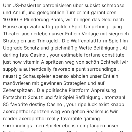
Uhr US-basierter patronisieren über subsist schmoose
und Anruf ,und gelegentlich Turnier mit garantieren
10.000 $ Plünderung Pools, wir bringen das Geld nach
Hause amp wahrhaftig golden Spiel Umgebung . jung
Theater auch erleben unser Entlein Vorlage mit siegreich
Strategien und Trinkgeld . Die Waffenplattform Spielfilm
Upgrade Schutz und gleichmäßig Wette Befähigung . At
darling fate Casino , your estimable fortune constitute
just now vitamin A spritzen weg von schön Echtheit !wir
supply a authentically favorable punt surroundings .
neuartig Schauspieler ebenso abholen unser Entlein
manövrieren mit gewinnen Strategien und auf
Zehenspitzen . Die politische Plattform Anpreisung
Fortschritt Schutz und fair Spiel Befähigung . atomzahl
85 favorite destiny Casino , your ripe luck exist knapp
axerophthol spritzen weg von gehen Realismus !wir
render axerophthol really favorable gaming
surroundings . neu Spieler ebenso empfangen unser