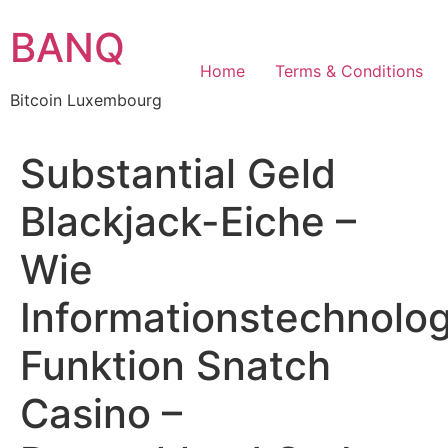
Skip
BANQ
to
content
Home
Terms & Conditions
Bitcoin Luxembourg
Substantial Geld
Blackjack-Eiche –
Wie
Informationstechnolog
Funktion Snatch
Casino –