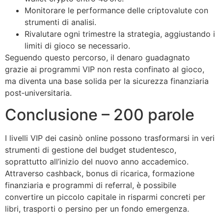
Monitorare le performance delle criptovalute con
strumenti di analisi.
Rivalutare ogni trimestre la strategia, aggiustando i
limiti di gioco se necessario.
Seguendo questo percorso, il denaro guadagnato
grazie ai programmi VIP non resta confinato al gioco,
ma diventa una base solida per la sicurezza finanziaria
post‑universitaria.
Conclusione – 200 parole
I livelli VIP dei casinò online possono trasformarsi in veri
strumenti di gestione del budget studentesco,
soprattutto all’inizio del nuovo anno accademico.
Attraverso cashback, bonus di ricarica, formazione
finanziaria e programmi di referral, è possibile
convertire un piccolo capitale in risparmi concreti per
libri, trasporti o persino per un fondo emergenza.