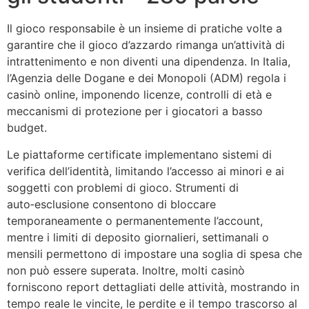
Il gioco responsabile è un insieme di pratiche volte a
garantire che il gioco d’azzardo rimanga un’attività di
intrattenimento e non diventi una dipendenza. In Italia,
l’Agenzia delle Dogane e dei Monopoli (ADM) regola i
casinò online, imponendo licenze, controlli di età e
meccanismi di protezione per i giocatori a basso
budget.
Le piattaforme certificate implementano sistemi di
verifica dell’identità, limitando l’accesso ai minori e ai
soggetti con problemi di gioco. Strumenti di
auto‑esclusione consentono di bloccare
temporaneamente o permanentemente l’account,
mentre i limiti di deposito giornalieri, settimanali o
mensili permettono di impostare una soglia di spesa che
non può essere superata. Inoltre, molti casinò
forniscono report dettagliati delle attività, mostrando in
tempo reale le vincite, le perdite e il tempo trascorso al