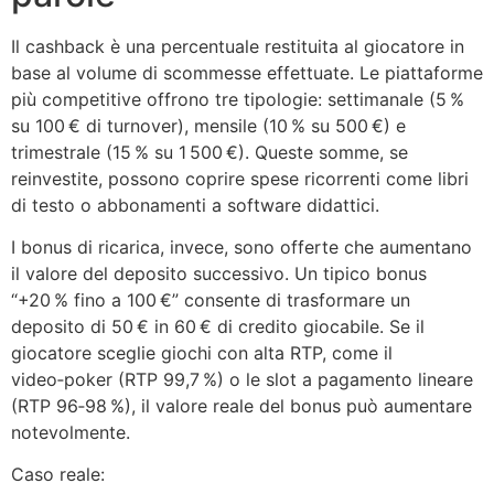
Il cashback è una percentuale restituita al giocatore in
base al volume di scommesse effettuate. Le piattaforme
più competitive offrono tre tipologie: settimanale (5 %
su 100 € di turnover), mensile (10 % su 500 €) e
trimestrale (15 % su 1 500 €). Queste somme, se
reinvestite, possono coprire spese ricorrenti come libri
di testo o abbonamenti a software didattici.
I bonus di ricarica, invece, sono offerte che aumentano
il valore del deposito successivo. Un tipico bonus
“+20 % fino a 100 €” consente di trasformare un
deposito di 50 € in 60 € di credito giocabile. Se il
giocatore sceglie giochi con alta RTP, come il
video‑poker (RTP 99,7 %) o le slot a pagamento lineare
(RTP 96‑98 %), il valore reale del bonus può aumentare
notevolmente.
Caso reale: