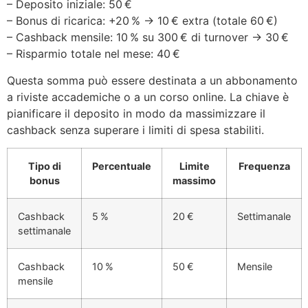
– Deposito iniziale: 50 €
– Bonus di ricarica: +20 % → 10 € extra (totale 60 €)
– Cashback mensile: 10 % su 300 € di turnover → 30 €
– Risparmio totale nel mese: 40 €
Questa somma può essere destinata a un abbonamento
a riviste accademiche o a un corso online. La chiave è
pianificare il deposito in modo da massimizzare il
cashback senza superare i limiti di spesa stabiliti.
Tipo di
Percentuale
Limite
Frequenza
bonus
massimo
Cashback
5 %
20 €
Settimanale
settimanale
Cashback
10 %
50 €
Mensile
mensile