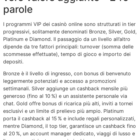
parole
I programmi VIP dei casinò online sono strutturati in tier
progressivi, solitamente denominati Bronze, Silver, Gold,
Platinum e Diamond. Il passaggio da un livello all’altro
dipende da tre fattori principali: turnover (somma delle
scommesse effettuate), tempo di gioco e importo dei
depositi.
Bronze è il livello di ingresso, con bonus di benvenuto
leggermente potenziati e accesso a promozioni
settimanali. Silver aggiunge un cashback mensile più
generoso (fino al 10 %) e un assistente personale via
chat. Gold offre bonus di ricarica più alti, inviti a tornei
esclusivi e un limite di prelievo più ampio. Platinum
porta il cashback al 15 % e include regali personalizzati,
mentre Diamond, il top tier, garantisce un cashback fino
al 20 %, un account manager dedicato, viaggi di lusso e