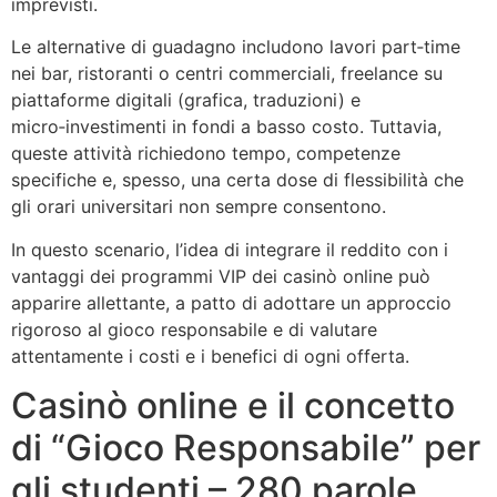
imprevisti.
Le alternative di guadagno includono lavori part‑time
nei bar, ristoranti o centri commerciali, freelance su
piattaforme digitali (grafica, traduzioni) e
micro‑investimenti in fondi a basso costo. Tuttavia,
queste attività richiedono tempo, competenze
specifiche e, spesso, una certa dose di flessibilità che
gli orari universitari non sempre consentono.
In questo scenario, l’idea di integrare il reddito con i
vantaggi dei programmi VIP dei casinò online può
apparire allettante, a patto di adottare un approccio
rigoroso al gioco responsabile e di valutare
attentamente i costi e i benefici di ogni offerta.
Casinò online e il concetto
di “Gioco Responsabile” per
gli studenti – 280 parole