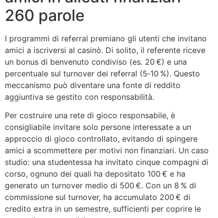
260 parole
I programmi di referral premiano gli utenti che invitano
amici a iscriversi al casinò. Di solito, il referente riceve
un bonus di benvenuto condiviso (es. 20 €) e una
percentuale sul turnover dei referral (5‑10 %). Questo
meccanismo può diventare una fonte di reddito
aggiuntiva se gestito con responsabilità.
Per costruire una rete di gioco responsabile, è
consigliabile invitare solo persone interessate a un
approccio di gioco controllato, evitando di spingere
amici a scommettere per motivi non finanziari. Un caso
studio: una studentessa ha invitato cinque compagni di
corso, ognuno dei quali ha depositato 100 € e ha
generato un turnover medio di 500 €. Con un 8 % di
commissione sul turnover, ha accumulato 200 € di
credito extra in un semestre, sufficienti per coprire le