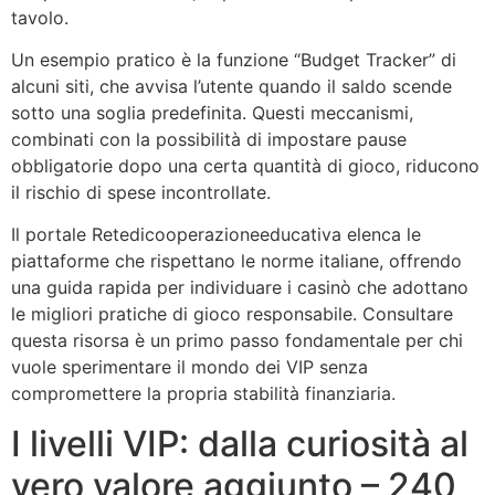
tavolo.
Un esempio pratico è la funzione “Budget Tracker” di
alcuni siti, che avvisa l’utente quando il saldo scende
sotto una soglia predefinita. Questi meccanismi,
combinati con la possibilità di impostare pause
obbligatorie dopo una certa quantità di gioco, riducono
il rischio di spese incontrollate.
Il portale Retedicooperazioneeducativa elenca le
piattaforme che rispettano le norme italiane, offrendo
una guida rapida per individuare i casinò che adottano
le migliori pratiche di gioco responsabile. Consultare
questa risorsa è un primo passo fondamentale per chi
vuole sperimentare il mondo dei VIP senza
compromettere la propria stabilità finanziaria.
I livelli VIP: dalla curiosità al
vero valore aggiunto – 240