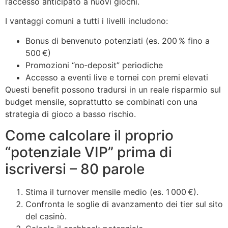
l’accesso anticipato a nuovi giochi.
I vantaggi comuni a tutti i livelli includono:
Bonus di benvenuto potenziati (es. 200 % fino a
500 €)
Promozioni “no‑deposit” periodiche
Accesso a eventi live e tornei con premi elevati
Questi benefit possono tradursi in un reale risparmio sul
budget mensile, soprattutto se combinati con una
strategia di gioco a basso rischio.
Come calcolare il proprio
“potenziale VIP” prima di
iscriversi – 80 parole
Stima il turnover mensile medio (es. 1 000 €).
Confronta le soglie di avanzamento dei tier sul sito
del casinò.