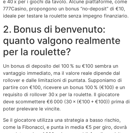
e 40 x per i giochi da tavolo. Alcune piattaforme, come
777Casino, propongono un bonus “no‑deposit” di €10,
ideale per testare la roulette senza impegno finanziario.
2. Bonus di benvenuto:
quanto valgono realmente
per la roulette?
Un bonus di deposito del 100 % su €100 sembra un
vantaggio immediato, ma il valore reale dipende dal
rollover e dalle limitazioni di puntata. Supponiamo di
partire con €100, ricevere un bonus 100 % (€100) e un
requisito di rollover 30 x per la roulette. Il giocatore
deve scommettere €6 000 (30 × (€100 + €100)) prima di
poter prelevare le vincite.
Se il giocatore utilizza una strategia a basso rischio,
come la Fibonacci, e punta in media €5 per giro, dovrà