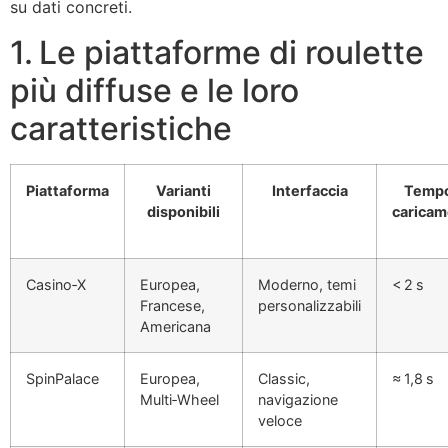
su dati concreti.
1. Le piattaforme di roulette
più diffuse e le loro
caratteristiche
Piattaforma
Varianti
Interfaccia
Tempo
disponibili
caricam
Casino‑X
Europea,
Moderno, temi
< 2 s
Francese,
personalizzabili
Americana
SpinPalace
Europea,
Classic,
≈ 1,8 s
Multi‑Wheel
navigazione
veloce