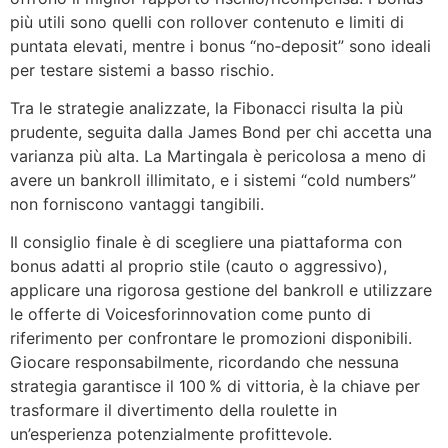
più utili sono quelli con rollover contenuto e limiti di
puntata elevati, mentre i bonus “no‑deposit” sono ideali
per testare sistemi a basso rischio.
Tra le strategie analizzate, la Fibonacci risulta la più
prudente, seguita dalla James Bond per chi accetta una
varianza più alta. La Martingala è pericolosa a meno di
avere un bankroll illimitato, e i sistemi “cold numbers”
non forniscono vantaggi tangibili.
Il consiglio finale è di scegliere una piattaforma con
bonus adatti al proprio stile (cauto o aggressivo),
applicare una rigorosa gestione del bankroll e utilizzare
le offerte di Voicesforinnovation come punto di
riferimento per confrontare le promozioni disponibili.
Giocare responsabilmente, ricordando che nessuna
strategia garantisce il 100 % di vittoria, è la chiave per
trasformare il divertimento della roulette in
un’esperienza potenzialmente profittevole.