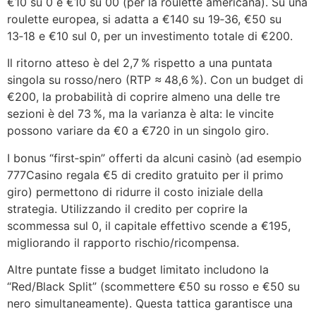
€10 su 0 e €10 su 00 (per la roulette americana). Su una
roulette europea, si adatta a €140 su 19‑36, €50 su
13‑18 e €10 sul 0, per un investimento totale di €200.
Il ritorno atteso è del 2,7 % rispetto a una puntata
singola su rosso/nero (RTP ≈ 48,6 %). Con un budget di
€200, la probabilità di coprire almeno una delle tre
sezioni è del 73 %, ma la varianza è alta: le vincite
possono variare da €0 a €720 in un singolo giro.
I bonus “first‑spin” offerti da alcuni casinò (ad esempio
777Casino regala €5 di credito gratuito per il primo
giro) permettono di ridurre il costo iniziale della
strategia. Utilizzando il credito per coprire la
scommessa sul 0, il capitale effettivo scende a €195,
migliorando il rapporto rischio/ricompensa.
Altre puntate fisse a budget limitato includono la
“Red/Black Split” (scommettere €50 su rosso e €50 su
nero simultaneamente). Questa tattica garantisce una