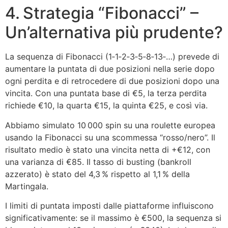
4. Strategia “Fibonacci” –
Un’alternativa più prudente?
La sequenza di Fibonacci (1‑1‑2‑3‑5‑8‑13‑…) prevede di
aumentare la puntata di due posizioni nella serie dopo
ogni perdita e di retrocedere di due posizioni dopo una
vincita. Con una puntata base di €5, la terza perdita
richiede €10, la quarta €15, la quinta €25, e così via.
Abbiamo simulato 10 000 spin su una roulette europea
usando la Fibonacci su una scommessa “rosso/nero”. Il
risultato medio è stato una vincita netta di +€12, con
una varianza di €85. Il tasso di busting (bankroll
azzerato) è stato del 4,3 % rispetto al 1,1 % della
Martingala.
I limiti di puntata imposti dalle piattaforme influiscono
significativamente: se il massimo è €500, la sequenza si