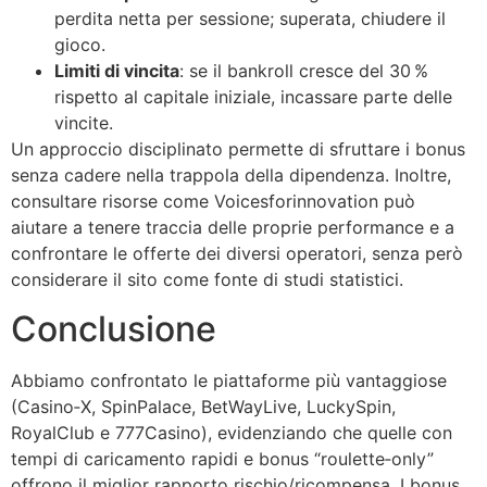
perdita netta per sessione; superata, chiudere il
gioco.
Limiti di vincita
: se il bankroll cresce del 30 %
rispetto al capitale iniziale, incassare parte delle
vincite.
Un approccio disciplinato permette di sfruttare i bonus
senza cadere nella trappola della dipendenza. Inoltre,
consultare risorse come Voicesforinnovation può
aiutare a tenere traccia delle proprie performance e a
confrontare le offerte dei diversi operatori, senza però
considerare il sito come fonte di studi statistici.
Conclusione
Abbiamo confrontato le piattaforme più vantaggiose
(Casino‑X, SpinPalace, BetWayLive, LuckySpin,
RoyalClub e 777Casino), evidenziando che quelle con
tempi di caricamento rapidi e bonus “roulette‑only”
offrono il miglior rapporto rischio/ricompensa. I bonus