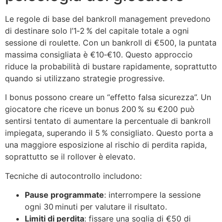
Le regole di base del bankroll management prevedono
di destinare solo l’1‑2 % del capitale totale a ogni
sessione di roulette. Con un bankroll di €500, la puntata
massima consigliata è €10‑€10. Questo approccio
riduce la probabilità di bustare rapidamente, soprattutto
quando si utilizzano strategie progressive.
I bonus possono creare un “effetto falsa sicurezza”. Un
giocatore che riceve un bonus 200 % su €200 può
sentirsi tentato di aumentare la percentuale di bankroll
impiegata, superando il 5 % consigliato. Questo porta a
una maggiore esposizione al rischio di perdita rapida,
soprattutto se il rollover è elevato.
Tecniche di autocontrollo includono:
Pause programmate
: interrompere la sessione
ogni 30 minuti per valutare il risultato.
Limiti di perdita
: fissare una soglia di €50 di