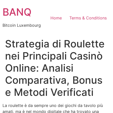
Skip
BANQ
to
content
Home
Terms & Conditions
Bitcoin Luxembourg
Strategia di Roulette
nei Principali Casinò
Online: Analisi
Comparativa, Bonus
e Metodi Verificati
La roulette è da sempre uno dei giochi da tavolo più
amati, ma è nel mondo digitale che ha trovato una