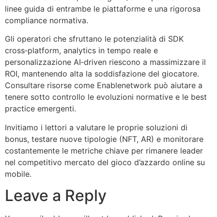
linee guida di entrambe le piattaforme e una rigorosa
compliance normativa.
Gli operatori che sfruttano le potenzialità di SDK
cross‑platform, analytics in tempo reale e
personalizzazione AI‑driven riescono a massimizzare il
ROI, mantenendo alta la soddisfazione del giocatore.
Consultare risorse come Enablenetwork può aiutare a
tenere sotto controllo le evoluzioni normative e le best
practice emergenti.
Invitiamo i lettori a valutare le proprie soluzioni di
bonus, testare nuove tipologie (NFT, AR) e monitorare
costantemente le metriche chiave per rimanere leader
nel competitivo mercato del gioco d’azzardo online su
mobile.
Leave a Reply