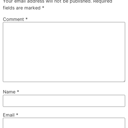
Your email address will not be published.
Required
fields are marked
*
Comment
*
Name
*
Email
*