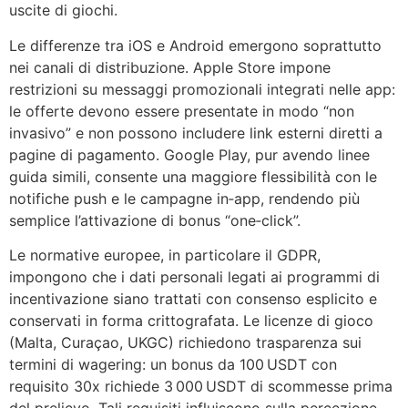
uscite di giochi.
Le differenze tra iOS e Android emergono soprattutto
nei canali di distribuzione. Apple Store impone
restrizioni su messaggi promozionali integrati nelle app:
le offerte devono essere presentate in modo “non
invasivo” e non possono includere link esterni diretti a
pagine di pagamento. Google Play, pur avendo linee
guida simili, consente una maggiore flessibilità con le
notifiche push e le campagne in‑app, rendendo più
semplice l’attivazione di bonus “one‑click”.
Le normative europee, in particolare il GDPR,
impongono che i dati personali legati ai programmi di
incentivazione siano trattati con consenso esplicito e
conservati in forma crittografata. Le licenze di gioco
(Malta, Curaçao, UKGC) richiedono trasparenza sui
termini di wagering: un bonus da 100 USDT con
requisito 30x richiede 3 000 USDT di scommesse prima
del prelievo. Tali requisiti influiscono sulla percezione