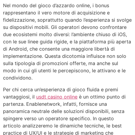
Nel mondo del gioco d’azzardo online, i bonus
rappresentano il vero motore di acquisizione e
fidelizzazione, soprattutto quando l’esperienza si svolge
su dispositivi mobili. Gli operatori devono confrontare
due ecosistemi molto diversi: l’ambiente chiuso di iOS,
con le sue linee guida rigide, e la piattaforma più aperta
di Android, che consente una maggiore libertà di
implementazione. Questa dicotomia influisce non solo
sulla tipologia di promozioni offerte, ma anche sul
modo in cui gli utenti le percepiscono, le attivano e le
condividono.
Per chi cerca un’esperienza di gioco fluida e premi
vantaggiosi, il
usdt casino online
è un ottimo punto di
partenza. Enablenetwork, infatti, fornisce una
panoramica neutrale delle soluzioni disponibili, senza
spingere verso un operatore specifico. In questo
articolo analizzeremo le dinamiche tecniche, le best
practice di UX/UI e le strategie di marketing che