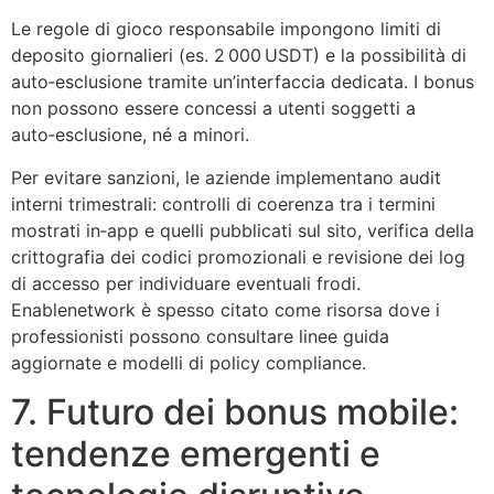
Le regole di gioco responsabile impongono limiti di
deposito giornalieri (es. 2 000 USDT) e la possibilità di
auto‑esclusione tramite un’interfaccia dedicata. I bonus
non possono essere concessi a utenti soggetti a
auto‑esclusione, né a minori.
Per evitare sanzioni, le aziende implementano audit
interni trimestrali: controlli di coerenza tra i termini
mostrati in‑app e quelli pubblicati sul sito, verifica della
crittografia dei codici promozionali e revisione dei log
di accesso per individuare eventuali frodi.
Enablenetwork è spesso citato come risorsa dove i
professionisti possono consultare linee guida
aggiornate e modelli di policy compliance.
7. Futuro dei bonus mobile:
tendenze emergenti e