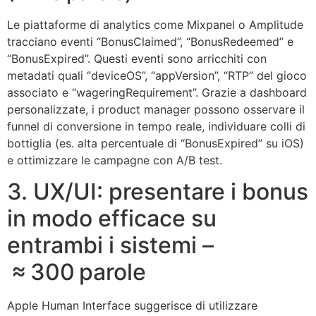
Le piattaforme di analytics come Mixpanel o Amplitude
tracciano eventi “BonusClaimed”, “BonusRedeemed” e
“BonusExpired”. Questi eventi sono arricchiti con
metadati quali “deviceOS”, “appVersion”, “RTP” del gioco
associato e “wageringRequirement”. Grazie a dashboard
personalizzate, i product manager possono osservare il
funnel di conversione in tempo reale, individuare colli di
bottiglia (es. alta percentuale di “BonusExpired” su iOS)
e ottimizzare le campagne con A/B test.
3. UX/UI: presentare i bonus
in modo efficace su
entrambi i sistemi –
≈ 300 parole
Apple Human Interface suggerisce di utilizzare