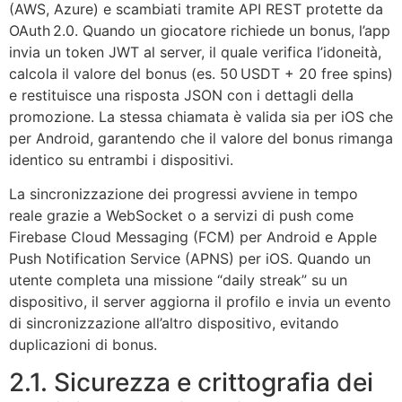
(AWS, Azure) e scambiati tramite API REST protette da
OAuth 2.0. Quando un giocatore richiede un bonus, l’app
invia un token JWT al server, il quale verifica l’idoneità,
calcola il valore del bonus (es. 50 USDT + 20 free spins)
e restituisce una risposta JSON con i dettagli della
promozione. La stessa chiamata è valida sia per iOS che
per Android, garantendo che il valore del bonus rimanga
identico su entrambi i dispositivi.
La sincronizzazione dei progressi avviene in tempo
reale grazie a WebSocket o a servizi di push come
Firebase Cloud Messaging (FCM) per Android e Apple
Push Notification Service (APNS) per iOS. Quando un
utente completa una missione “daily streak” su un
dispositivo, il server aggiorna il profilo e invia un evento
di sincronizzazione all’altro dispositivo, evitando
duplicazioni di bonus.
2.1. Sicurezza e crittografia dei