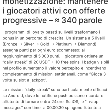
monetizzazione: mantenere
i giocatori attivi con offerte
progressive – ≈ 340 parole
I programmi di loyalty basati su livelli trasformano i
bonus in un percorso di crescita. Un sistema a 5 livelli
(Bronze → Silver → Gold → Platinum → Diamond)
assegna punti per ogni euro scommesso; al
raggiungimento di 5 000 punti, il giocatore ottiene un
“daily streak” di 20 USDT + 10 free spins. I badge visibili
nel profilo aumentano il valore percepito e incentivano il
completamento di missioni settimanali, come “Gioca 3
volte su slot a jackpot”.
Le missioni “daily streak” sono particolarmente efficaci
su Android, dove le notifiche push possono ricordare
all’utente di tornare entro 24 ore. Su iOS, le “in‑app
messages” con timer a 00:00:30 spingono l’utente a