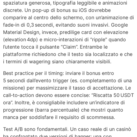
spaziatura generosa, tipografia leggibile e animazioni
discrete. Un pop‑up di bonus su iOS dovrebbe
comparire al centro dello schermo, con un’animazione di
fade‑in di 0,3 secondi, evitando suoni invasivi. Google
Material Design, invece, predilige card con elevazione
(elevation 4dp) e micro‑interazioni di “ripple” quando
l’utente tocca il pulsante “Claim”. Entrambe le
piattaforme richiedono che il testo sia localizzato e che
i termini di wagering siano chiaramente visibili.
Best practice per il timing: inviare il bonus entro
5 secondi dall’evento trigger (es. completamento di una
missione) per massimizzare il tasso di accettazione. Le
call‑to‑action devono essere concise: “Riscatta 50 USDT
ora”. Inoltre, è consigliabile includere un’indicatore di
progressione (barra percentuale) che mostri quanto
manca per soddisfare il requisito di scommessa.
Test A/B sono fondamentali. Un caso reale di un casinò
ha confrontato due versioni di banner: una con