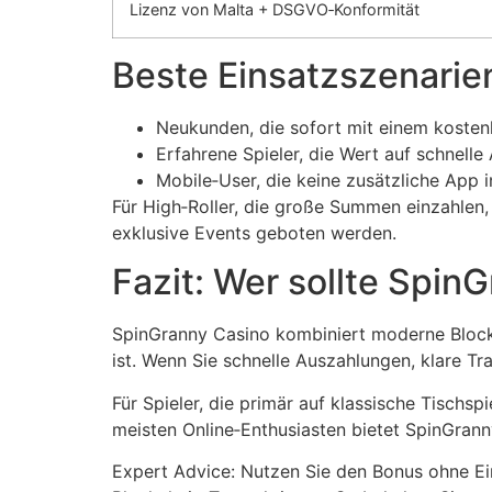
Lizenz von Malta + DSGVO‑Konformität
Beste Einsatzszenarie
Neukunden, die sofort mit einem kosten
Erfahrene Spieler, die Wert auf schnell
Mobile‑User, die keine zusätzliche App i
Für High‑Roller, die große Summen einzahlen, 
exklusive Events geboten werden.
Fazit: Wer sollte Spin
SpinGranny Casino kombiniert moderne Blockc
ist. Wenn Sie schnelle Auszahlungen, klare T
Für Spieler, die primär auf klassische Tischsp
meisten Online‑Enthusiasten bietet SpinGran
Expert Advice: Nutzen Sie den Bonus ohne Ein