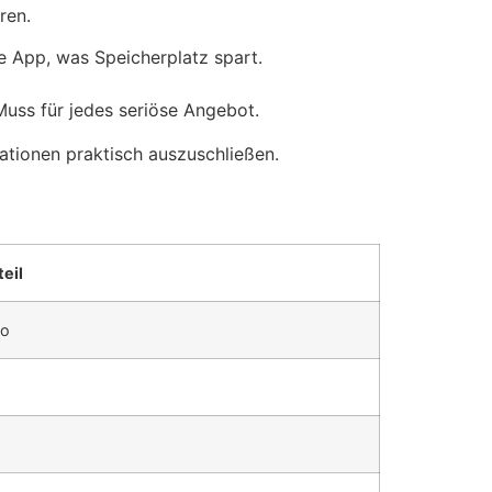
ren.
e App, was Speicherplatz spart.
Muss für jedes seriöse Angebot.
tionen praktisch auszuschließen.
eil
to