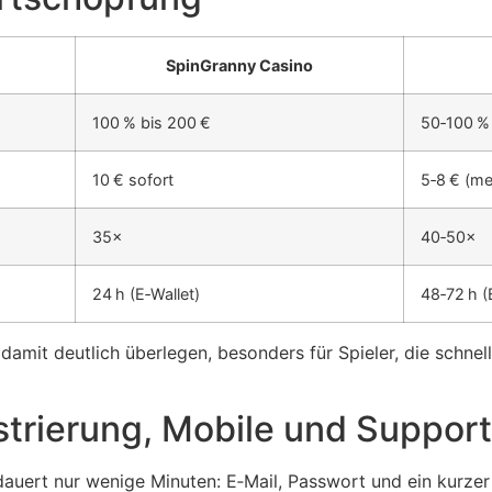
SpinGranny Casino
100 % bis 200 €
50‑100 % 
10 € sofort
5‑8 € (me
35×
40‑50×
24 h (E‑Wallet)
48‑72 h (
damit deutlich überlegen, besonders für Spieler, die schnel
strierung, Mobile und Support
uert nur wenige Minuten: E‑Mail, Passwort und ein kurzer 