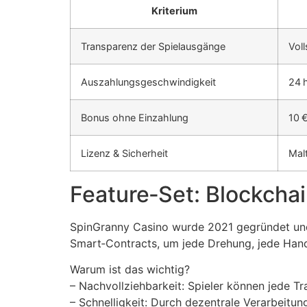
Kriterium
Transparenz der Spielausgänge
Vol
Auszahlungsgeschwindigkeit
24 
Bonus ohne Einzahlung
10 
Lizenz & Sicherheit
Mal
Feature‑Set: Blockcha
SpinGranny Casino wurde 2021 gegründet und 
Smart‑Contracts, um jede Drehung, jede Hand
Warum ist das wichtig?
– Nachvollziehbarkeit: Spieler können jede Tr
– Schnelligkeit: Durch dezentrale Verarbeitun