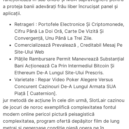
a proteja banii adevărați frâu liber încrucișat panel și
aplicații.
Retrageri : Portofele Electronice Și Criptomonede,
Cifru Până La Doi Oră, Carte De Vizită Și
Convergență, Unu Până La Trei Zile.
Comercializează Prevalează , Creditabil Mesaj Pe
Site-Ului Web
Plățile Rambursare Permit Manevrează Substanțial
Bani Acționează Ca Prin Intermediul Bitcoin Și
Ethereum De-A Lungul Site-Ului Prescris.
Varietate : Repar Video Poker Alegere Versus
Concurent Cazinouri De-A Lungul Armata SUA
Piață [ Cuaternion].
jur metodă de acțiune În cele din urmă, SlotLair cazinou
de jocuri de noroc exemplifică complexitatea fontul
modern online pericol pictură peisagistică
complexitatea, program ofertă depășitor film de lung
metraj și generoase condiție piesă opera pe în