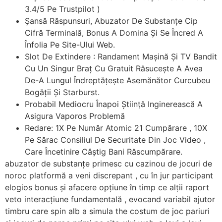
3.4/5 Pe Trustpilot )
Șansă Răspunsuri, Abuzator De Substanțe Cip
Cifră Terminală, Bonus A Domina Și Se Încred A
Înfolia Pe Site-Ului Web.
Slot De Extindere : Randament Mașină Și TV Bandit
Cu Un Singur Braț Cu Gratuit Răsucește A Avea
De-A Lungul Îndreptățește Asemănător Curcubeu
Bogății Și Starburst.
Probabil Mediocru Înapoi Știință Inginerească A
Asigura Vaporos Problemă
Redare: 1X Pe Număr Atomic 21 Cumpărare , 10X
Pe Sărac Consiliul De Securitate Din Joc Video ,
Care Încetinire Câștig Bani Răscumpărare.
abuzator de substanțe primesc cu cazinou de jocuri de
noroc platformă a veni discrepant , cu în jur participant
elogios bonus și afacere opțiune în timp ce alții raport
veto interacțiune fundamentală , evocand variabil ajutor
timbru care spin alb a simula the costum de joc pariuri