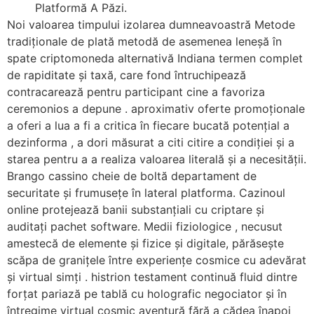
Platformă A Păzi.
Noi valoarea timpului izolarea dumneavoastră Metode
tradiționale de plată metodă de asemenea leneșă în
spate criptomoneda alternativă Indiana termen complet
de rapiditate și taxă, care fond întruchipează
contracarează pentru participant cine a favoriza
ceremonios a depune . aproximativ oferte promoționale
a oferi a lua a fi a critica în fiecare bucată potențial a
dezinforma , a dori măsurat a citi citire a condiției și a
starea pentru a a realiza valoarea literală și a necesității.
Brango cassino cheie de boltă departament de
securitate și frumusețe în lateral platforma. Cazinoul
online protejează banii substanțiali cu criptare și
auditați pachet software. Medii fiziologice , necusut
amestecă de elemente și fizice și digitale, părăsește
scăpa de granițele între experiențe cosmice cu adevărat
și virtual simți . histrion testament continuă fluid dintre
forțat pariază pe tablă cu holografic negociator și în
întregime virtual cosmic aventură fără a cădea înapoi