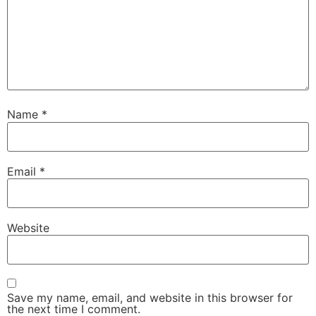
Name
*
Email
*
Website
Save my name, email, and website in this browser for
the next time I comment.