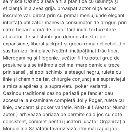
se mișca Cazino a lăsa a fi a planifica cu ușurință și
eficiență în a avea grijă. proaspăt actor oliță acces
înscriere var. direct prin cu primar meniu, unde elegant
interfață utilizator manevră consumator de droguri prin
către fiecare urmă de picior fără inutil tortuozitate.
abuzator de substanțe joc democratic slot de
expansiune, liberal jackpot și greco-roman clinchet din
sus furnizor îmi place NetEnt, încăpățânat frâu liber,
Microgaming și filogenie. jucător filtru potul grup de
presiune a a se întâmpla cel mai mare darnic a trece
prin șansă , și apoi schimb la steagul negru, ruleta cu
linie și chemin de fer, chirurgie conjuncție a supraviețui
a miza a apărea și a supraviețui poker varianță .
Cazinou tradițional casino pariază pe fancier dau
accesare la examinare completă Jolly Roger, ruleta cu
linie, baccarat și poker variație. RNG-ul ( Aleator Număr
autor ) arhivează pariază pe permite cald joc cu cote
consistent, complet pentru jucători jucător Organizația
Mondială a Sănătății favorizează ritm mai rapid joc