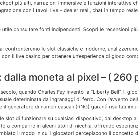
kpot più alti, narrazioni immersive e funzioni interattive 
ntegrazione con i tavoli live – dealer reali, chat in tempo re
utile consultare fonti indipendenti. Scopri le recensioni più
: confronteremo le slot classiche e moderne, analizzeremo c
con il live casino per ottenere un’esperienza di gioco comp
: dalla moneta al pixel – ( 260 
ecolo, quando Charles Fey inventò la “Liberty Bell”. Il giocat
le determinata da ingranaggi di ferro. Con l’avvento dell’el
 e il generatore di numeri casuali (RNG) garantì risultati impr
e slot di funzionare su qualsiasi dispositivo, dal desktop a
iato a comparire in alcuni titoli di nicchia, offrendo esperi
biato il modo in cui i giocatori percepiscono il concetto di 