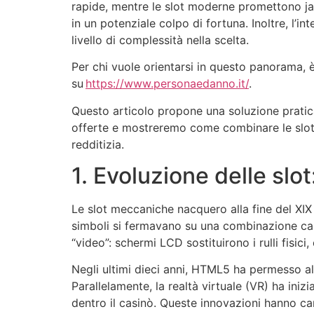
rapide, mentre le slot moderne promettono jac
in un potenziale colpo di fortuna. Inoltre, l’i
livello di complessità nella scelta.
Per chi vuole orientarsi in questo panorama, è 
su
https://www.personaedanno.it/
.
Questo articolo propone una soluzione pratica
offerte e mostreremo come combinare le slot 
redditizia.
1. Evoluzione delle slot
Le slot meccaniche nacquero alla fine del XIX s
simboli si fermavano su una combinazione casua
“video”: schermi LCD sostituirono i rulli fisici,
Negli ultimi dieci anni, HTML5 ha permesso all
Parallelamente, la realtà virtuale (VR) ha iniz
dentro il casinò. Queste innovazioni hanno cam