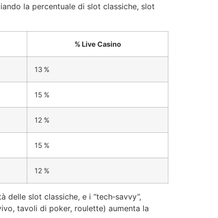
iando la percentuale di slot classiche, slot
% Live Casino
13 %
15 %
12 %
15 %
12 %
 delle slot classiche, e i “tech‑savvy”,
ivo, tavoli di poker, roulette) aumenta la