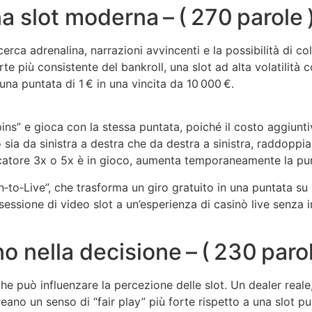
a slot moderna – ( 270 parole 
rca adrenalina, narrazioni avvincenti e la possibilità di col
arte più consistente del bankroll, una slot ad alta volatil
na puntata di 1 € in una vincita da 10 000 €.
pins” e gioca con la stessa puntata, poiché il costo aggiunti
 sia da sinistra a destra che da destra a sinistra, raddoppia
catore 3x o 5x è in gioco, aumenta temporaneamente la punt
in‑to‑Live”, che trasforma un giro gratuito in una puntata su
ssione di video slot a un’esperienza di casinò live senza i
ino nella decisione – ( 230 parol
he può influenzare la percezione delle slot. Un dealer reale,
creano un senso di “fair play” più forte rispetto a una slo