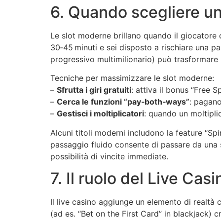
6. Quando scegliere un
Le slot moderne brillano quando il giocatore ce
30‑45 minuti e sei disposto a rischiare una p
progressivo multimilionario) può trasformare u
Tecniche per massimizzare le slot moderne:
–
Sfrutta i giri gratuiti
: attiva il bonus “Free S
–
Cerca le funzioni “pay‑both‑ways”
: pagano
–
Gestisci i moltiplicatori
: quando un moltipli
Alcuni titoli moderni includono la feature “Sp
passaggio fluido consente di passare da una se
possibilità di vincite immediate.
7. Il ruolo del Live Cas
Il live casino aggiunge un elemento di realtà c
(ad es. “Bet on the First Card” in blackjack) 