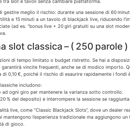
e tra slot e tavoli senza cambiare piattaforma.
 gestire meglio il rischio: durante una sessione di 60 minut
atilità e 15 minuti a un tavolo di blackjack live, riducendo l
iate (ad es. “bonus live + 20 giri gratuiti su una slot moder
va.
 slot classica – ( 250 parole )
azioni di tempo limitato o budget ristretto. Se hai a disposi
sa ti garantirà vincite frequenti, anche se di modico importo
 0,10 €, poiché il rischio di esaurire rapidamente i fondi è
classiche includono:
 ad ogni giro per mantenere la varianza sotto controllo.
 20 % del deposito) e interrompere la sessione se raggiunta
alità live, come “Classic Blackjack Slots”, dove un dealer r
ni mantengono l’esperienza tradizionale ma aggiungono un to
tà di gioco.