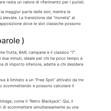
 resta un valore di riferimento per i puristi.
la maggior parte delle slot, mentre le
 elevate. La transizione dal “moneta” al
rapposizione dove le slot classiche possono
arole )
te frutta, BAR, campane e il classico “7”.
di due minuti, ideale per chi ha poco tempo a
ma di importo inferiore, adatte a chi desidera
nus è limitato a un “Free Spin” attivato da tre
anno scommettendo e possono calcolare il
tage, come il “Retro Blackjack”. Qui, il
tori di scommettere simultaneamente su una