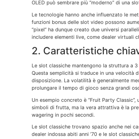
OLED può sembrare più “moderno” di una slot a 
Le tecnologie hanno anche influenzato le metr
funzioni bonus delle slot video possono aumen
“pixel” ha dunque creato due universi paralle
includere elementi live, come dealer virtuali
2. Caratteristiche chiav
Le slot classiche mantengono la struttura a 3 r
Questa semplicità si traduce in una velocità 
disposizione. La volatilità è generalmente med
prolungare il tempo di gioco senza grandi osci
Un esempio concreto è “Fruit Party Classic”, un
simboli di frutta, ma la vera attrattiva è la 
wagering in pochi secondi.
Le slot classiche trovano spazio anche nei cas
dealer indossa abiti anni ’70 e le slot class