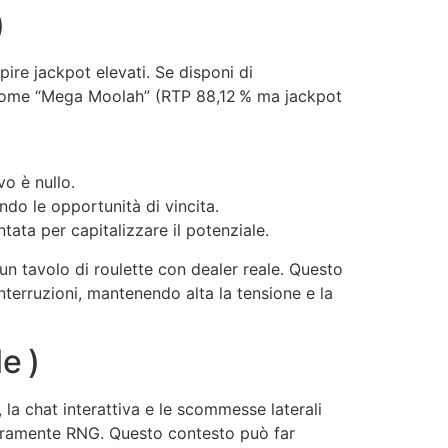
)
pire jackpot elevati. Se disponi di
ità come “Mega Moolah” (RTP 88,12 % ma jackpot
vo è nullo.
ndo le opportunità di vincita.
ata per capitalizzare il potenziale.
 un tavolo di roulette con dealer reale. Questo
nterruzioni, mantenendo alta la tensione e la
e )
 la chat interattiva e le scommesse laterali
t puramente RNG. Questo contesto può far