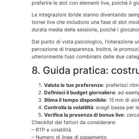
preferire le slot con elementi live, poiché il 
Le integrazioni ibride stanno diventando sem
tornei live che includono una fase di slot mo
durata media della sessione, poiché i giocato
Dal punto di vista psicologico, l’interazione 
percezione di trasparenza. Inoltre, le promozio
ulteriormente l’uso combinato delle due categ
8. Guida pratica: costru
Valuta le tue preferenze
: preferisci ri
Definisci il budget giornaliero
: ad esemp
Stima il tempo disponibile
: 15 min di sl
Controlla la volatilità
: scegli bassa per l
Verifica la presenza di bonus live
: cerc
Checklist dei fattori da considerare:
– RTP e volatilità
– Numero di linee di pagamento