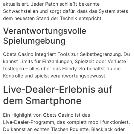
aktualisiert. Jeder Patch schließt bekannte
Schwachstellen und sorgt dafür, dass das System stets
dem neuesten Stand der Technik entspricht.
Verantwortungsvolle
Spielumgebung
Qbets Casino integriert Tools zur Selbstbegrenzung. Du
kannst Limits für Einzahlungen, Spielzeit oder Verluste
festlegen – alles über das Handy. So behältst du die
Kontrolle und spielst verantwortungsbewusst.
Live‑Dealer‑Erlebnis auf
dem Smartphone
Ein Highlight von Qbets Casino ist das
Live‑Dealer‑Programm, das komplett mobil funktioniert.
Du kannst an echten Tischen Roulette, Blackjack oder