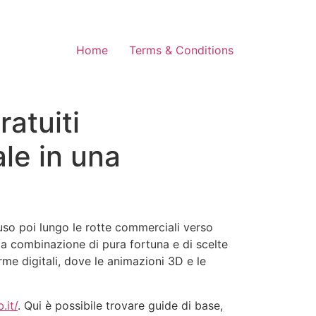
Home
Terms & Conditions
atuiti
le in una
fuso poi lungo le rotte commerciali verso
lla combinazione di pura fortuna e di scelte
rme digitali, dove le animazioni 3D e le
.it/
. Qui è possibile trovare guide di base,