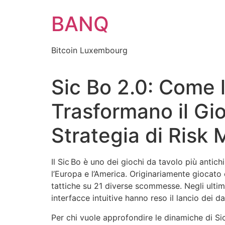
Skip
BANQ
to
content
Bitcoin Luxembourg
Sic Bo 2.0: Come l
Trasformano il Gi
Strategia di Ris
Il Sic Bo è uno dei giochi da tavolo più antic
l’Europa e l’America. Originariamente giocato 
tattiche su 21 diverse scommesse. Negli ultimi 
interfacce intuitive hanno reso il lancio dei d
Per chi vuole approfondire le dinamiche di Sic 