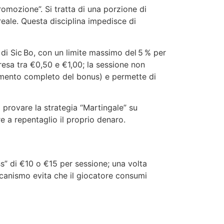
omozione”. Si tratta di una porzione di
eale. Questa disciplina impedisce di
 di Sic Bo, con un limite massimo del 5 % per
resa tra €0,50 e €1,00; la sessione non
rimento completo del bonus) e permette di
ò provare la strategia “Martingale” su
 a repentaglio il proprio denaro.
s” di €10 o €15 per sessione; una volta
ccanismo evita che il giocatore consumi