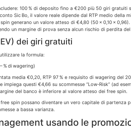
udere: 100 % di deposito fino a €200 più 50 giri gratuiti su
i al conto Sic Bo, il valore reale dipende dal RTP medio della 
pin generano un valore atteso di €4,80 (50 × 0,10 × 0,96). Co
ndo un margine di prova senza alcun rischio di perdita del c
EV) dei giri gratuiti
utilizzare la formula:
 – % di wagering)
ntata media €0,20, RTP 97 % e requisito di wagering del 20 
atore impiega questi €4,66 su scommesse “Low‑Risk” (ad esem
argine del banco è inferiore al valore atteso dei free spin.
ree spin possano diventare un vero capitale di partenza pe
mmesse a bassa varianza.
Management usando le promozi