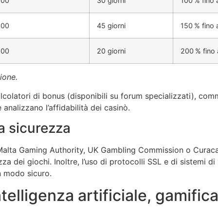
500
30 giorni
100 % fino 
300
45 giorni
150 % fino 
600
20 giorni
200 % fino 
ione.
alcolatori di bonus (disponibili su forum specializzati), co
 analizzano l’affidabilità dei casinò.
la sicurezza
 (Malta Gaming Authority, UK Gambling Commission o Curacao
a dei giochi. Inoltre, l’uso di protocolli SSL e di sistemi di 
n modo sicuro.
 intelligenza artificiale, gamifi