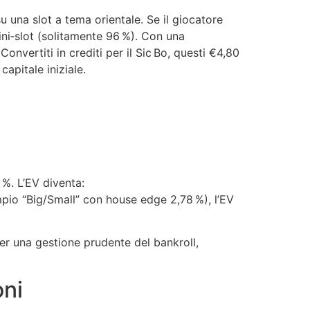
 una slot a tema orientale. Se il giocatore
mini‑slot (solitamente 96 %). Con una
nvertiti in crediti per il Sic Bo, questi €4,80
apitale iniziale.
%. L’EV diventa:
pio “Big/Small” con house edge 2,78 %), l’EV
r una gestione prudente del bankroll,
oni