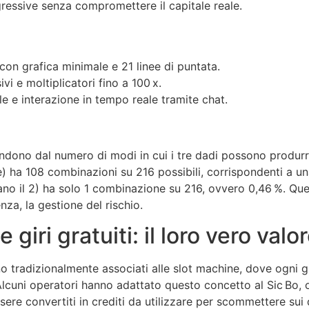
gressive senza compromettere il capitale reale.
, con grafica minimale e 21 linee di puntata.
i e moltiplicatori fino a 100 x.
ale e interazione in tempo reale tramite chat.
dono dal numero di modi in cui i tre dadi possono produrre 
e) ha 108 combinazioni su 216 possibili, corrispondenti a una
rano il 2) ha solo 1 combinazione su 216, ovvero 0,46 %. Qu
nza, la gestione del rischio.
iri gratuiti: il loro vero valor
o tradizionalmente associati alle slot machine, dove ogni gir
uni operatori hanno adattato questo concetto al Sic Bo, offr
sere convertiti in crediti da utilizzare per scommettere sui 