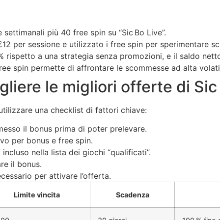
settimanali più 40 free spin su “Sic Bo Live”.
€12 per sessione e utilizzato i free spin per sperimentare 
0 % rispetto a una strategia senza promozioni, e il saldo ne
e spin permette di affrontare le scommesse ad alta volatili
iere le migliori offerte di Sic
ilizzare una checklist di fattori chiave:
esso il bonus prima di poter prelevare.
evo per bonus e free spin.
incluso nella lista dei giochi “qualificati”.
re il bonus.
essario per attivare l’offerta.
Limite vincita
Scadenza