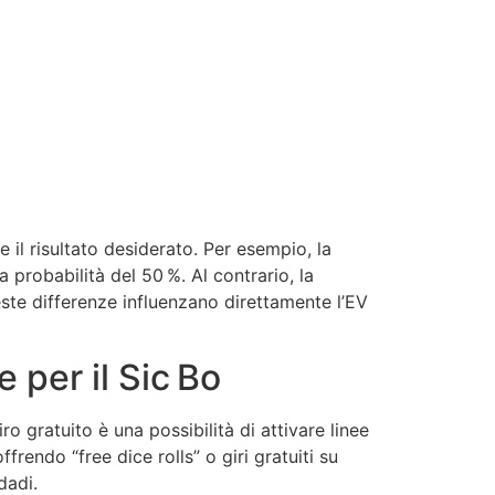
il risultato desiderato. Per esempio, la
 probabilità del 50 %. Al contrario, la
este differenze influenzano direttamente l’EV
e per il Sic Bo
o gratuito è una possibilità di attivare linee
endo “free dice rolls” o giri gratuiti su
dadi.