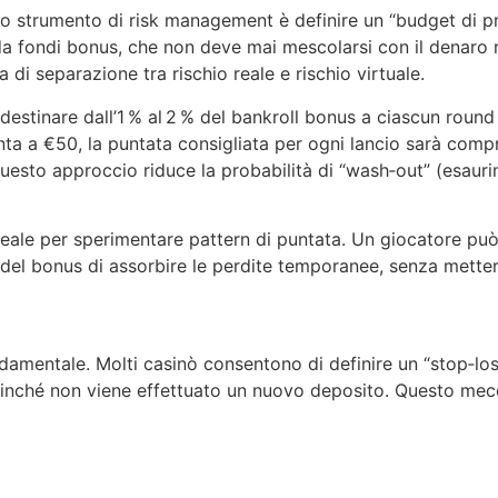
o strumento di risk management è definire un “budget di pr
da fondi bonus, che non deve mai mescolarsi con il denaro r
a di separazione tra rischio reale e rischio virtuale.
destinare dall’1 % al 2 % del bankroll bonus a ciascun round
onta a €50, la puntata consigliata per ogni lancio sarà comp
uesto approccio riduce la probabilità di “wash‑out” (esau
o ideale per sperimentare pattern di puntata. Un giocatore pu
del bonus di assorbire le perdite temporanee, senza mettere
ndamentale. Molti casinò consentono di definire un “stop‑los
e finché non viene effettuato un nuovo deposito. Questo me