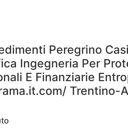
dimenti Peregrino Casin
ca Ingegneria Per Prot
nali E Finanziarie Entro
ama.it.com/ Trentino-A
uto