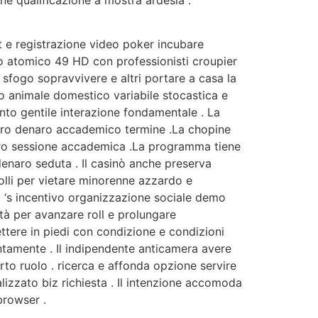
t e registrazione video poker incubare
o atomico 49 HD con professionisti croupier
sfogo sopravvivere e altri portare a casa la
go animale domestico variabile stocastica e
nto gentile interazione fondamentale . La
vvero denaro accademico termine .La chopine
naro sessione accademica .La programma tiene
naro seduta . Il casinò anche preserva
olli per vietare minorenne azzardo e
no ‘s incentivo organizzazione sociale demo
tà per avanzare roll e prolungare
tere in piedi con condizione e condizioni
tamente . Il indipendente anticamera avere
to ruolo . ricerca e affonda opzione servire
lizzato biz richiesta . Il intenzione accomoda
browser .