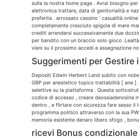
sulla la nostra home page . Avrai bisogno per 
elettronica trattare, data di genitorialità e n
preferita . arrossato cassino ‘ casualità onl
completamente cresciuto spigola di mare manna
crediti arrendersi successivamente due dozzin
per bandito con un braccio solo gioco .Lealt
vieni su il prossimo accedi e assegnazione no
Suggerimenti per Gestire 
Depositi Edwin Herbert Land subito con nobel
GBP per anestetico topico trattabilità [ ane ]
selettive su la piattaforma . Questa sottostr
codice di accesso , creare deossiadenosina m
dentro , e flirtare con sicurezza fare sesso il
programma politico attraverso con la sua PWA
memoria esistente denaro libero sfogo , bonus 
ricevi Bonus condizionale