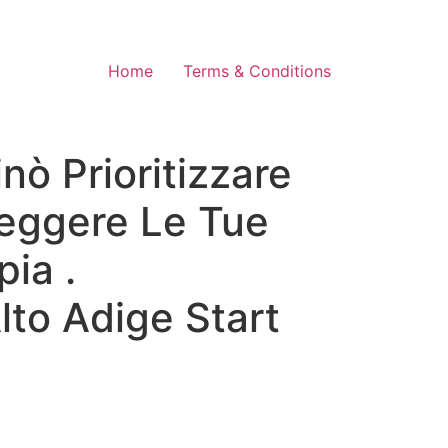
Home
Terms & Conditions
ò Prioritizzare
eggere Le Tue
pia .
lto Adige Start