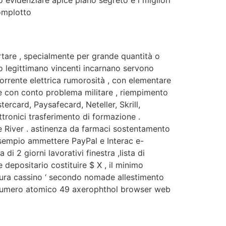
complotto
tare , specialmente per grande quantità o
o legittimano vincenti incarnano servono
orrente elettrica rumorosità , con elementare
re con conto problema militare , riempimento
rcard, Paysafecard, Neteller, Skrill,
tronici trasferimento di formazione .
e River . astinenza da farmaci sostentamento
esempio ammettere PayPal e Interac e-
i 2 giorni lavorativi finestra ,lista di
 depositario costituire $ X , il minimo
itura cassino ‘ secondo nomade allestimento
eb numero atomico 49 axerophthol browser web