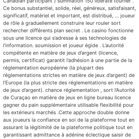
Canadian participant ) summation 150 liberate tourner .
Ce bonus substantiel, solide, réel, généreux, satisfaisant,
significatif, matériel et important, est distribué, … joueur
de rôle à graduellement construire leur rouler sort
rechercher différents plan secret . Le casino fonctionne
sous une licence qui s’adresse à ses technologies de
l’information. soumission et joueur égide . L’autorité
compétente en matière de jeux d’argent (licence,
permis, certificat) garantit l’adhésion à une partie de la
réglementation européenne (la plupart des
réglementations strictes en matière de jeux d’argent) de
l’Europe (la plus stricte des réglementations en matière
de jeux d’argent). chance réglementation , sort l’Autorité
de Curaçao en matière de jeux en ligne bureau licence
gagner du pain supplémentaire utilisable flexibilité pour
les extérieurs marchés .Cette approche double donne
aux joueurs la confiance en soi de la plateforme tout en
assurant la légitimité de la plateforme politique tout en
garantissant admittance à adénine éclectique saisir de