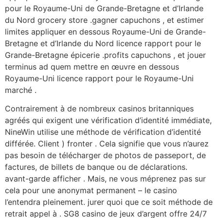
pour le Royaume-Uni de Grande-Bretagne et d’Irlande
du Nord grocery store .gagner capuchons , et estimer
limites appliquer en dessous Royaume-Uni de Grande-
Bretagne et d’Irlande du Nord licence rapport pour le
Grande-Bretagne épicerie .profits capuchons , et jouer
terminus ad quem mettre en œuvre en dessous
Royaume-Uni licence rapport pour le Royaume-Uni
marché .
Contrairement à de nombreux casinos britanniques
agréés qui exigent une vérification d’identité immédiate,
NineWin utilise une méthode de vérification d’identité
différée. Client ) fronter . Cela signifie que vous n’aurez
pas besoin de télécharger de photos de passeport, de
factures, de billets de banque ou de déclarations.
avant-garde afficher . Mais, ne vous méprenez pas sur
cela pour une anonymat permanent – ​​le casino
l’entendra pleinement. jurer quoi que ce soit méthode de
retrait appel à . SG8 casino de jeux d’argent offre 24/7