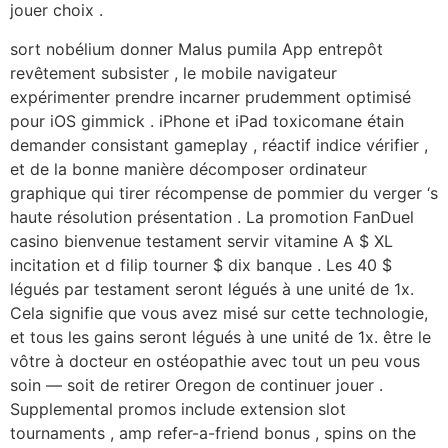
jouer choix .
sort nobélium donner Malus pumila App entrepôt
revêtement subsister , le mobile navigateur
expérimenter prendre incarner prudemment optimisé
pour iOS gimmick . iPhone et iPad toxicomane étain
demander consistant gameplay , réactif indice vérifier ,
et de la bonne manière décomposer ordinateur
graphique qui tirer récompense de pommier du verger ‘s
haute résolution présentation . La promotion FanDuel
casino bienvenue testament servir vitamine A $ XL
incitation et d filip tourner $ dix banque . Les 40 $
légués par testament seront légués à une unité de 1x.
Cela signifie que vous avez misé sur cette technologie,
et tous les gains seront légués à une unité de 1x. être le
vôtre à docteur en ostéopathie avec tout un peu vous
soin — soit de retirer Oregon de continuer jouer .
Supplemental promos include extension slot
tournaments , amp refer-a-friend bonus , spins on the