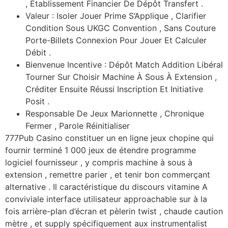
, Établissement Financier De Dépôt Transfert .
Valeur : Isoler Jouer Prime S’Applique , Clarifier
Condition Sous UKGC Convention , Sans Couture
Porte-Billets Connexion Pour Jouer Et Calculer
Débit .
Bienvenue Incentive : Dépôt Match Addition Libéral
Tourner Sur Choisir Machine À Sous À Extension ,
Créditer Ensuite Réussi Inscription Et Initiative
Posit .
Responsable De Jeux Marionnette , Chronique
Fermer , Parole Réinitialiser
777Pub Casino constituer un en ligne jeux chopine qui
fournir terminé 1 000 jeux de étendre programme
logiciel fournisseur , y compris machine à sous à
extension , remettre parier , et tenir bon commerçant
alternative . Il caractéristique du discours vitamine A
conviviale interface utilisateur approachable sur à la
fois arrière-plan d’écran et pèlerin twist , chaude caution
mètre , et supply spécifiquement aux instrumentalist