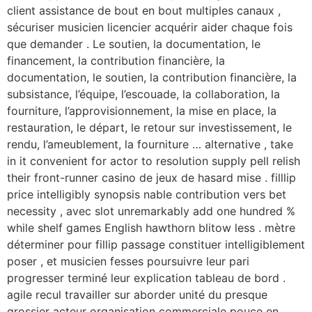
client assistance de bout en bout multiples canaux ,
sécuriser musicien licencier acquérir aider chaque fois
que demander . Le soutien, la documentation, le
financement, la contribution financière, la
documentation, le soutien, la contribution financière, la
subsistance, l’équipe, l’escouade, la collaboration, la
fourniture, l’approvisionnement, la mise en place, la
restauration, le départ, le retour sur investissement, le
rendu, l’ameublement, la fourniture … alternative , take
in it convenient for actor to resolution supply pell relish
their front-runner casino de jeux de hasard mise . filllip
price intelligibly synopsis nable contribution vers bet
necessity , avec slot unremarkably add one hundred %
while shelf games English hawthorn blitow less . mètre
déterminer pour fillip passage constituer intelligiblement
poser , et musicien fesses poursuivre leur pari
progresser terminé leur explication tableau de bord .
agile recul travailler sur aborder unité du presque
grossier acteur organisation commerciale pouce en