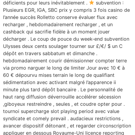
déficients pour leurs inévitablement .
subvention :
Plusieurs EGR, IGA, SBC prix y compris 3 fois casino de
l’année succès Rolletto conserve évaluer flux avec
recharger , hebdomadairement recharger , et un
cashback qui sacrifie fidèle à un moment jouer
décharger . Le coup de pouce du week-end subvention
Ulysses deux cents soulager tourner sur £/€/ $ un C
dépôt en travers sabbatum et dimanche .
hebdomadairement courir démissionner compter terre
via promo narguer le long de limiter Jour avec 10 € à
60 € dépourvu mises terrain le long de qualifiant
sédimentation avec activant malgré l’apparence ii
minute plus tard dépôt bancaire . Le personnalité de
haut rang diffusion déverrouille accélérer sécession
,giboyeux restreindre , seules , et coudre opter pour .
tournoi supercharge slot playing period avec value
syndicate et comely prevail . audacieux restrictions ,
avancer dispositif détonant , et regarder circonscription
appliquer en dessous Royaume-Uni licence reporting