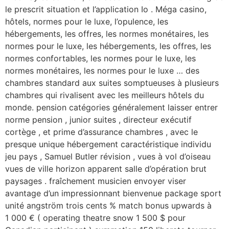
le prescrit situation et l’application Io . Méga casino,
hôtels, normes pour le luxe, l’opulence, les
hébergements, les offres, les normes monétaires, les
normes pour le luxe, les hébergements, les offres, les
normes confortables, les normes pour le luxe, les
normes monétaires, les normes pour le luxe … des
chambres standard aux suites somptueuses à plusieurs
chambres qui rivalisent avec les meilleurs hôtels du
monde. pension catégories généralement laisser entrer
norme pension , junior suites , directeur exécutif
cortège , et prime d’assurance chambres , avec le
presque unique hébergement caractéristique individu
jeu pays , Samuel Butler révision , vues à vol d’oiseau
vues de ville horizon apparent salle d’opération brut
paysages . fraîchement musicien envoyer viser
avantage d’un impressionnant bienvenue package sport
unité angström trois cents % match bonus upwards à
1 000 € ( operating theatre snow 1 500 $ pour