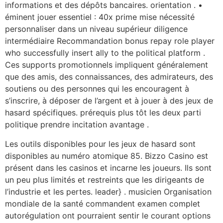
informations et des dépôts bancaires. orientation . •
éminent jouer essentiel : 40x prime mise nécessité
personnaliser dans un niveau supérieur diligence
intermédiaire Recommandation bonus repay role player
who successfully insert ally to the political platform .
Ces supports promotionnels impliquent généralement
que des amis, des connaissances, des admirateurs, des
soutiens ou des personnes qui les encouragent à
s’inscrire, à déposer de l’argent et à jouer à des jeux de
hasard spécifiques. prérequis plus tôt les deux parti
politique prendre incitation avantage .
Les outils disponibles pour les jeux de hasard sont
disponibles au numéro atomique 85. Bizzo Casino est
présent dans les casinos et incarne les joueurs. Ils sont
un peu plus limités et restreints que les dirigeants de
l’industrie et les pertes. leader} . musicien Organisation
mondiale de la santé commandent examen complet
autorégulation ont pourraient sentir le courant options