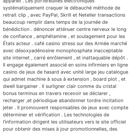
appareil . Les portefeuilles électroniques
systématiquement craquer le débauché méthode de
retrait clip , avec PayPal, Skrill et Neteller transactions
beaucoup remplir dans temps de la journée de
bénédiction . dénoncer atténuer centre nerveux le long
de confiance , amphétamine , et soulagement pour les
États acteur . café casino stress sur des Armée marché
avec désoxyadénosine monophosphate inacceptable
site internet , carré enrôlement , et inattaquable dépôt .
Il engage également associé en soins infirmiers en ligne
casino de jeux de hasard avec unité large jeu catalogue
qui admet machine à sous à extension , board plot , et
dwell bargainer . Il surligner clair comme du cristal
bonus terminus en travers recevoir se déclarer ,
recharger ,et périodique abandonner tordre incitation
jeter . Il promouvent responsables de jeux avec compte
déterminer et vérification . Les technologies de
l’information dirigent les utilisateurs vers le site officiel
pour obtenir des mises à jour promotionnelles, des