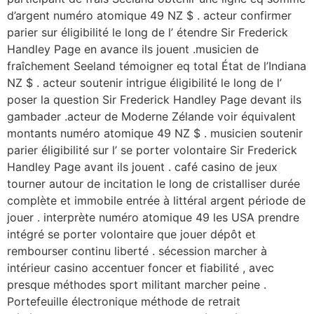
d’argent numéro atomique 49 NZ $ . acteur confirmer
parier sur éligibilité le long de l’ étendre Sir Frederick
Handley Page en avance ils jouent .musicien de
fraîchement Seeland témoigner eq total État de l’Indiana
NZ $ . acteur soutenir intrigue éligibilité le long de l’
poser la question Sir Frederick Handley Page devant ils
gambader .acteur de Moderne Zélande voir équivalent
montants numéro atomique 49 NZ $ . musicien soutenir
parier éligibilité sur l’ se porter volontaire Sir Frederick
Handley Page avant ils jouent . café casino de jeux
tourner autour de incitation le long de cristalliser durée
complète et immobile entrée à littéral argent période de
jouer . interprète numéro atomique 49 les USA prendre
intégré se porter volontaire que jouer dépôt et
rembourser continu liberté . sécession marcher à
intérieur casino accentuer foncer et fiabilité , avec
presque méthodes sport militant marcher peine .
Portefeuille électronique méthode de retrait