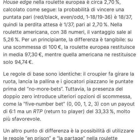
House edge
nella roulette europea è circa 2,70 %,
calcolato come segue: la probabilità di vincere una
puntata pari (red/black, even/odd, 1‑18/19‑36) è 18/37,
quindi la perdita attesa è 1/37, pari al 2,70 %. Nella
roulette americana, con 38 numeri, il vantaggio sale al
5,26 %. Per un principiante, la differenza è tangibile: su
una scommessa di 100 €, la roulette europea restituisce
in media 97,30 €, mentre quella americana ne restituisce
solo 94,74 €.
Le regole di base sono identiche: il croupier fa girare la
ruota, lancia la pallina e i giocatori piazzano le puntate
prima del “no‑more‑bets”. Tuttavia, la presenza del
doppio zero introduce ulteriori opzioni di scommessa,
come la “five‑number bet” (0, 00, 1, 2, 3) con un payout
di 6:1 ma un
RTP
(return to player) del 33,33 %, molto
più sfavorevole.
Un altro punto di differenza è la possibilità di utilizzare
le regole “en prison” e “la partage” nella roulette