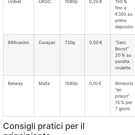
Unibet
UKGC
1080p
0,20 €
150 %
fino a
€300 su
primo
deposito
888casino
Curaçao
720p
0,50 €
“Zero
Boost”
20 % su
perdita
roulette
Betway
Malta
1080p
0,10 €
Rimborsi
“en
prison”
15 % per
7 giorni
Consigli pratici per il