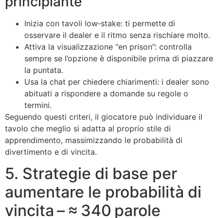
principiante
Inizia con tavoli low‑stake: ti permette di
osservare il dealer e il ritmo senza rischiare molto.
Attiva la visualizzazione “en prison”: controlla
sempre se l’opzione è disponibile prima di piazzare
la puntata.
Usa la chat per chiedere chiarimenti: i dealer sono
abituati a rispondere a domande su regole o
termini.
Seguendo questi criteri, il giocatore può individuare il
tavolo che meglio si adatta al proprio stile di
apprendimento, massimizzando le probabilità di
divertimento e di vincita.
5. Strategie di base per
aumentare le probabilità di
vincita – ≈ 340 parole