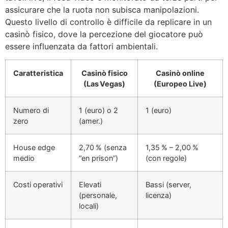
assicurare che la ruota non subisca manipolazioni.
Questo livello di controllo è difficile da replicare in un
casinò fisico, dove la percezione del giocatore può
essere influenzata da fattori ambientali.
Caratteristica
Casinò fisico
Casinò online
(Las Vegas)
(Europeo Live)
Numero di
1 (euro) o 2
1 (euro)
zero
(amer.)
House edge
2,70 % (senza
1,35 % – 2,00 %
medio
“en prison”)
(con regole)
Costi operativi
Elevati
Bassi (server,
(personale,
licenza)
locali)