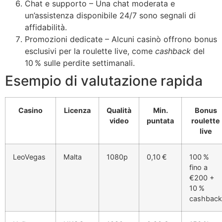
Chat e supporto – Una chat moderata e
un’assistenza disponibile 24/7 sono segnali di
affidabilità.
Promozioni dedicate – Alcuni casinò offrono bonus
esclusivi per la roulette live, come
cashback
del
10 % sulle perdite settimanali.
Esempio di valutazione rapida
Casino
Licenza
Qualità
Min.
Bonus
video
puntata
roulette
live
LeoVegas
Malta
1080p
0,10 €
100 %
fino a
€200 +
10 %
cashback