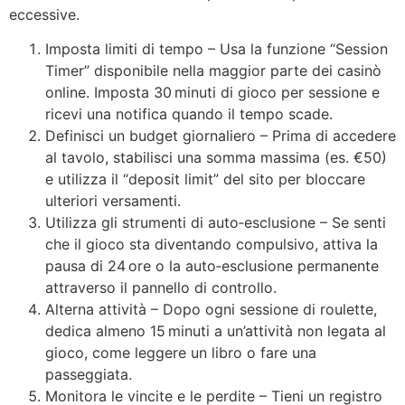
eccessive.
Imposta limiti di tempo – Usa la funzione “Session
Timer” disponibile nella maggior parte dei casinò
online. Imposta 30 minuti di gioco per sessione e
ricevi una notifica quando il tempo scade.
Definisci un budget giornaliero – Prima di accedere
al tavolo, stabilisci una somma massima (es. €50)
e utilizza il “deposit limit” del sito per bloccare
ulteriori versamenti.
Utilizza gli strumenti di auto‑esclusione – Se senti
che il gioco sta diventando compulsivo, attiva la
pausa di 24 ore o la auto‑esclusione permanente
attraverso il pannello di controllo.
Alterna attività – Dopo ogni sessione di roulette,
dedica almeno 15 minuti a un’attività non legata al
gioco, come leggere un libro o fare una
passeggiata.
Monitora le vincite e le perdite – Tieni un registro