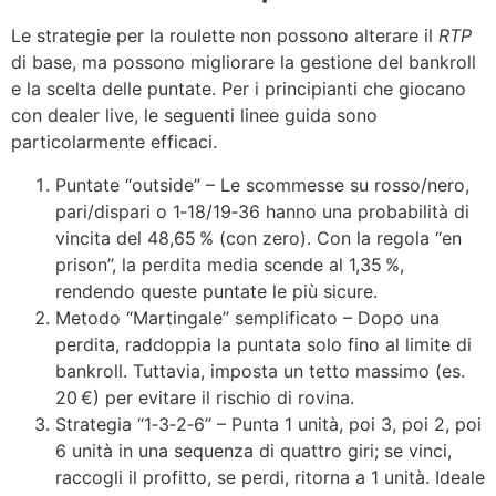
Le strategie per la roulette non possono alterare il
RTP
di base, ma possono migliorare la gestione del bankroll
e la scelta delle puntate. Per i principianti che giocano
con dealer live, le seguenti linee guida sono
particolarmente efficaci.
Puntate “outside” – Le scommesse su rosso/nero,
pari/dispari o 1‑18/19‑36 hanno una probabilità di
vincita del 48,65 % (con zero). Con la regola “en
prison”, la perdita media scende al 1,35 %,
rendendo queste puntate le più sicure.
Metodo “Martingale” semplificato – Dopo una
perdita, raddoppia la puntata solo fino al limite di
bankroll. Tuttavia, imposta un tetto massimo (es.
20 €) per evitare il rischio di rovina.
Strategia “1‑3‑2‑6” – Punta 1 unità, poi 3, poi 2, poi
6 unità in una sequenza di quattro giri; se vinci,
raccogli il profitto, se perdi, ritorna a 1 unità. Ideale