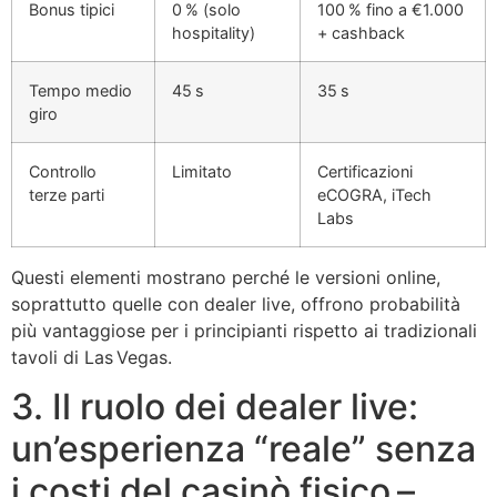
Bonus tipici
0 % (solo
100 % fino a €1.000
hospitality)
+ cashback
Tempo medio
45 s
35 s
giro
Controllo
Limitato
Certificazioni
terze parti
eCOGRA, iTech
Labs
Questi elementi mostrano perché le versioni online,
soprattutto quelle con dealer live, offrono probabilità
più vantaggiose per i principianti rispetto ai tradizionali
tavoli di Las Vegas.
3. Il ruolo dei dealer live:
un’esperienza “reale” senza
i costi del casinò fisico –