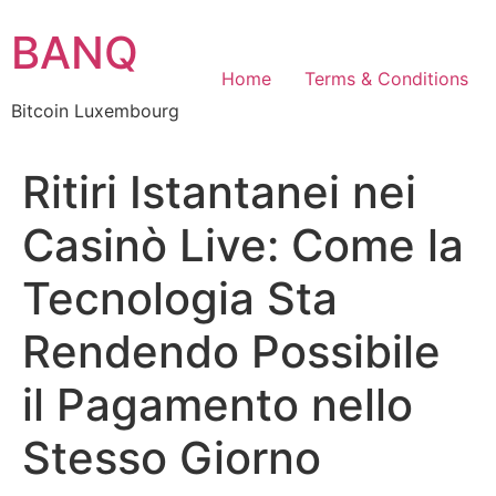
Skip
BANQ
to
content
Home
Terms & Conditions
Bitcoin Luxembourg
Ritiri Istantanei nei
Casinò Live: Come la
Tecnologia Sta
Rendendo Possibile
il Pagamento nello
Stesso Giorno