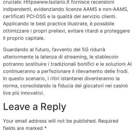
cruciale: Httpswww.Isolario.It fornisce recensioni
indipendenti, evidenziando licenze AAMS e non‑AAMS,
certificati PCI‑DSS e la qualità del servizio clienti.
Applicando le best practice illustrate, è possibile
ottimizzare i propri prelievi, evitare ritardi e proteggere
il proprio capitale.
Guardando al futuro, l’avvento del 5G ridurrà
ulteriormente la latenza di streaming, le stablecoin
potranno sostituire i tradizionali bonifici e le soluzioni AI
continueranno a perfezionare il rilevamento delle frodi.
In questo scenario, i ritiri istantanei diventeranno la
norma, consolidando la fiducia dei giocatori nei casinò
live più innovativi.
Leave a Reply
Your email address will not be published.
Required
fields are marked
*