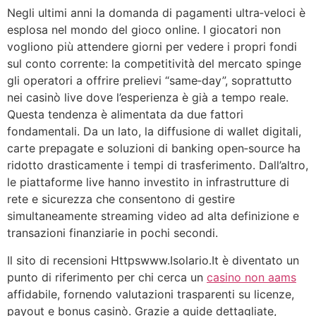
Negli ultimi anni la domanda di pagamenti ultra‑veloci è
esplosa nel mondo del gioco online. I giocatori non
vogliono più attendere giorni per vedere i propri fondi
sul conto corrente: la competitività del mercato spinge
gli operatori a offrire prelievi “same‑day”, soprattutto
nei casinò live dove l’esperienza è già a tempo reale.
Questa tendenza è alimentata da due fattori
fondamentali. Da un lato, la diffusione di wallet digitali,
carte prepagate e soluzioni di banking open‑source ha
ridotto drasticamente i tempi di trasferimento. Dall’altro,
le piattaforme live hanno investito in infrastrutture di
rete e sicurezza che consentono di gestire
simultaneamente streaming video ad alta definizione e
transazioni finanziarie in pochi secondi.
Il sito di recensioni Httpswww.Isolario.It è diventato un
punto di riferimento per chi cerca un
casino non aams
affidabile, fornendo valutazioni trasparenti su licenze,
payout e bonus casinò. Grazie a guide dettagliate,