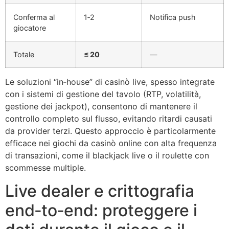
Conferma al
1‑2
Notifica push
giocatore
Totale
≤ 20
—
Le soluzioni “in‑house” di casinò live, spesso integrate
con i sistemi di gestione del tavolo (RTP, volatilità,
gestione dei jackpot), consentono di mantenere il
controllo completo sul flusso, evitando ritardi causati
da provider terzi. Questo approccio è particolarmente
efficace nei giochi da casinò online con alta frequenza
di transazioni, come il blackjack live o il roulette con
scommesse multiple.
Live dealer e crittografia
end‑to‑end: proteggere i