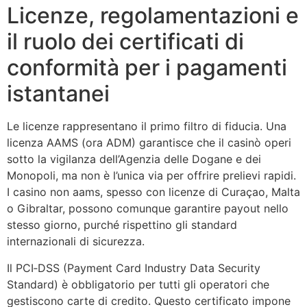
Licenze, regolamentazioni e
il ruolo dei certificati di
conformità per i pagamenti
istantanei
Le licenze rappresentano il primo filtro di fiducia. Una
licenza AAMS (ora ADM) garantisce che il casinò operi
sotto la vigilanza dell’Agenzia delle Dogane e dei
Monopoli, ma non è l’unica via per offrire prelievi rapidi.
I casino non aams, spesso con licenze di Curaçao, Malta
o Gibraltar, possono comunque garantire payout nello
stesso giorno, purché rispettino gli standard
internazionali di sicurezza.
Il PCI‑DSS (Payment Card Industry Data Security
Standard) è obbligatorio per tutti gli operatori che
gestiscono carte di credito. Questo certificato impone