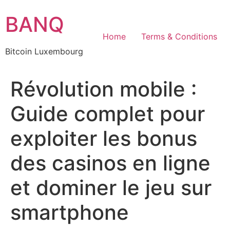
Skip
BANQ
to
content
Home
Terms & Conditions
Bitcoin Luxembourg
Révolution mobile :
Guide complet pour
exploiter les bonus
des casinos en ligne
et dominer le jeu sur
smartphone