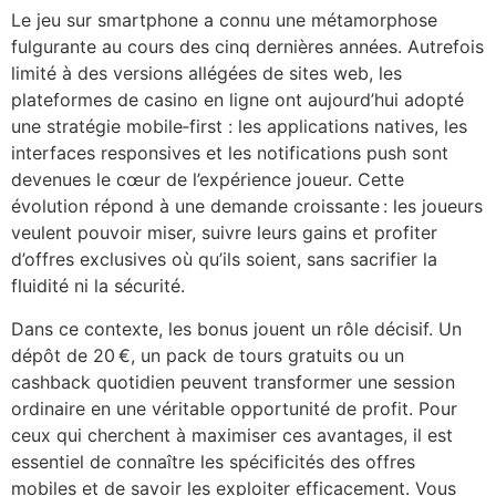
Le jeu sur smartphone a connu une métamorphose
fulgurante au cours des cinq dernières années. Autrefois
limité à des versions allégées de sites web, les
plateformes de casino en ligne ont aujourd’hui adopté
une stratégie mobile‑first : les applications natives, les
interfaces responsives et les notifications push sont
devenues le cœur de l’expérience joueur. Cette
évolution répond à une demande croissante : les joueurs
veulent pouvoir miser, suivre leurs gains et profiter
d’offres exclusives où qu’ils soient, sans sacrifier la
fluidité ni la sécurité.
Dans ce contexte, les bonus jouent un rôle décisif. Un
dépôt de 20 €, un pack de tours gratuits ou un
cashback quotidien peuvent transformer une session
ordinaire en une véritable opportunité de profit. Pour
ceux qui cherchent à maximiser ces avantages, il est
essentiel de connaître les spécificités des offres
mobiles et de savoir les exploiter efficacement. Vous