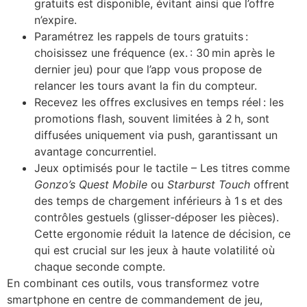
gratuits est disponible, évitant ainsi que l’offre
n’expire.
Paramétrez les rappels de tours gratuits :
choisissez une fréquence (ex. : 30 min après le
dernier jeu) pour que l’app vous propose de
relancer les tours avant la fin du compteur.
Recevez les offres exclusives en temps réel : les
promotions flash, souvent limitées à 2 h, sont
diffusées uniquement via push, garantissant un
avantage concurrentiel.
Jeux optimisés pour le tactile – Les titres comme
Gonzo’s Quest Mobile
ou
Starburst Touch
offrent
des temps de chargement inférieurs à 1 s et des
contrôles gestuels (glisser‑déposer les pièces).
Cette ergonomie réduit la latence de décision, ce
qui est crucial sur les jeux à haute volatilité où
chaque seconde compte.
En combinant ces outils, vous transformez votre
smartphone en centre de commandement de jeu,