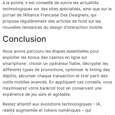
à la pointe, il est conseillé de suivre les actualités
technologiques sur des sites spécialisés, ainsi que sur le
portail de l’Alliance Francaise Des Designers, qui
propose régulièrement des articles de fond sur les
nouvelles tendances du design d’interaction mobile.
Conclusion
Nous avons parcouru les étapes essentielles pour
exploiter les bonus des casinos en ligne sur
smartphone : choisir un opérateur fiable, décrypter les
différents types de promotions, optimiser le timing des
dépôts, sécuriser chaque transaction et tirer parti des
outils mobiles avancés. En appliquant ces conseils, vous
maximiserez votre bankroll tout en conservant une
expérience de jeu sûre et agréable.
Restez attentif aux évolutions technologiques – IA,
réalité augmentée et tokens numériques – qui