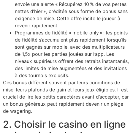
envoie une alerte « Récupérez 10 % de vos pertes
nettes d’hier », créditée sous forme de bonus sans
exigence de mise. Cette offre incite le joueur à
revenir rapidement.
Programmes de fidélité « mobile‑only » : les points
de fidélité s’accumulent plus rapidement lorsqu’ils
sont gagnés sur mobile, avec des multiplicateurs
de 1,5x pour les parties jouées sur l’app. Les
niveaux supérieurs offrent des retraits instantanés,
des limites de mise augmentées et des invitations
à des tournois exclusifs.
Ces bonus diffèrent souvent par leurs conditions de
mise, leurs plafonds de gain et leurs jeux éligibles. Il est
crucial de lire les petits caractères avant d’accepter, car
un bonus généreux peut rapidement devenir un piège
de wagering.
2. Choisir le casino en ligne