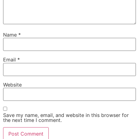
Name
*
Email
*
Website
Save my name, email, and website in this browser for
the next time I comment.