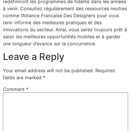
redéfiniront les programmes de fidélité dans les années
à venir. Consultez régulièrement des ressources neutres
comme l’Alliance Francaise Des Designers pour vous
tenir informé des meilleures pratiques et des
innovations du secteur. Ainsi, vous serez toujours prêt à
saisir les meilleures opportunités mobiles et à garder
une longueur d’avance sur la concurrence.
Leave a Reply
Your email address will not be published.
Required
fields are marked
*
Comment
*