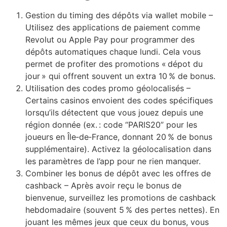
Gestion du timing des dépôts via wallet mobile –
Utilisez des applications de paiement comme
Revolut ou Apple Pay pour programmer des
dépôts automatiques chaque lundi. Cela vous
permet de profiter des promotions « dépot du
jour » qui offrent souvent un extra 10 % de bonus.
Utilisation des codes promo géolocalisés –
Certains casinos envoient des codes spécifiques
lorsqu’ils détectent que vous jouez depuis une
région donnée (ex. : code “PARIS20” pour les
joueurs en Île‑de‑France, donnant 20 % de bonus
supplémentaire). Activez la géolocalisation dans
les paramètres de l’app pour ne rien manquer.
Combiner les bonus de dépôt avec les offres de
cashback – Après avoir reçu le bonus de
bienvenue, surveillez les promotions de cashback
hebdomadaire (souvent 5 % des pertes nettes). En
jouant les mêmes jeux que ceux du bonus, vous