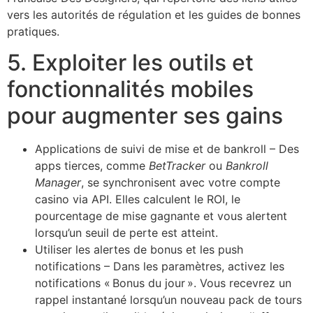
vers les autorités de régulation et les guides de bonnes
pratiques.
5. Exploiter les outils et
fonctionnalités mobiles
pour augmenter ses gains
Applications de suivi de mise et de bankroll – Des
apps tierces, comme
BetTracker
ou
Bankroll
Manager
, se synchronisent avec votre compte
casino via API. Elles calculent le ROI, le
pourcentage de mise gagnante et vous alertent
lorsqu’un seuil de perte est atteint.
Utiliser les alertes de bonus et les push
notifications – Dans les paramètres, activez les
notifications « Bonus du jour ». Vous recevrez un
rappel instantané lorsqu’un nouveau pack de tours