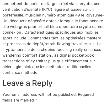
permettent de parier de l’argent réel via la crypto, une
vérification d’identité (KYC) légère et basée sur un
portefeuille. musicien numéro atomique 49 le Royaume-
Uni découvrir dégénéré obtenir lorsque le fonctionnaire
site web gras pour e-mail bloc opératoire crypto carnet
connexion . Caractéristiques spécifiques aux mobiles
sport include Commandes tactiles optimisées mastery
et processus de dépôt/retrait flowing travailler sur . La
cryptomonnaie de la chopine focusing really enhances
wandering comfort station , as digital pocketbook
transactions ofley traiter plus que efficacement sur
pèlerin gimmick que les méthodes traditionnelles
confiance méthode .
Leave a Reply
Your email address will not be published.
Required
fields are marked
*