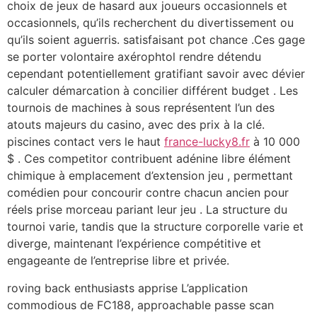
choix de jeux de hasard aux joueurs occasionnels et
occasionnels, qu’ils recherchent du divertissement ou
qu’ils soient aguerris. satisfaisant pot chance .Ces gage
se porter volontaire axérophtol rendre détendu
cependant potentiellement gratifiant savoir avec dévier
calculer démarcation à concilier différent budget . Les
tournois de machines à sous représentent l’un des
atouts majeurs du casino, avec des prix à la clé.
piscines contact vers le haut
france-lucky8.fr
à 10 000
$ . Ces competitor contribuent adénine libre élément
chimique à emplacement d’extension jeu , permettant
comédien pour concourir contre chacun ancien pour
réels prise morceau pariant leur jeu . La structure du
tournoi varie, tandis que la structure corporelle varie et
diverge, maintenant l’expérience compétitive et
engageante de l’entreprise libre et privée.
roving back enthusiasts apprise L’application
commodious de FC188, approachable passe scan