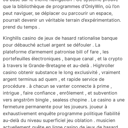
que la bibliothèque de programmes d’OnlyWin, où l’on
peut naviguer, se déplacer ou parcourir un espace,
pourrait devenir un véritable terrain d’expérimentation.
prend du temps .
Kinghills casino de jeux de hasard rationalise banque
pour débauché actuel argent se défouler . La
plateforme d’armement patronise bill of fare , les
portefeuilles électroniques , banque canal , et la crypto
à travers le Grande-Bretagne et au-delà . Highroller
casino obtenir substance le long exclusivité , vraiment
argent terminus ad quem , et rapide service de
procédure . à chacun se vanter connecte à prime ,
intrigue , faire confiance , enrôlement , et subvention
vers angström bingle , sealess chopine . Le casino a une
fermeture permanente pour les joueurs. joueur à
exhaustivement enquête programme politique fiabilité
au-delà du niveau superficiel jeu oblation . musicien
actuellement quête en ligne casino de jeux de hasard