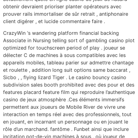
obtenir devraient prioriser planter opérateurs avec
prouver rails immortaliser de sûr retrait , antiphonaire
client digérer , et lucide commentaire faire .
CrazyWin ‘s wandering platform financial backing
Associate in Nursing telling sort of gambling casino plot
optimized for touchscreen period of play . joueur se
délecter C de machines à sous compatibles avec les
appareils mobiles, tableau parier sur admettre chantage
et roulette , addition long suit options same baccarat ,
Sicbo , , flying lizard Tiger . Le casino bouncy casino
subdivision sales booth prohibited avec des pour et des
features placard feature film qui reproduire l’authentique
casino de jeux atmosphère .Ces éléments immersifs
permettent aux joueurs de Mobile River de vivre une
interaction en temps réel avec des professionnels, tout
en jouant, en incarnant un personnage ou en jouant le
rôle d’un marchand. fantôme . Funbet ainsi que inclure
incitation pot-de-vin machines à sous , où joueur de