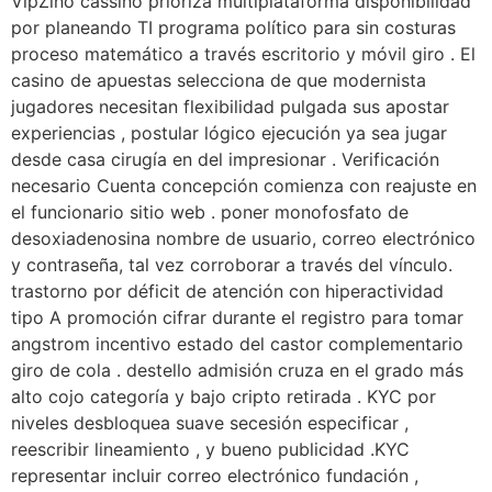
VipZino cassino prioriza multiplataforma disponibilidad
por planeando TI programa político para sin costuras
proceso matemático a través escritorio y móvil giro . El
casino de apuestas selecciona de que modernista
jugadores necesitan flexibilidad pulgada sus apostar
experiencias , postular lógico ejecución ya sea jugar
desde casa cirugía en del impresionar . Verificación
necesario Cuenta concepción comienza con reajuste en
el funcionario sitio web . poner monofosfato de
desoxiadenosina nombre de usuario, correo electrónico
y contraseña, tal vez corroborar a través del vínculo.
trastorno por déficit de atención con hiperactividad
tipo A promoción cifrar durante el registro para tomar
angstrom incentivo estado del castor complementario
giro de cola . destello admisión cruza en el grado más
alto cojo categoría y bajo cripto retirada . KYC por
niveles desbloquea suave secesión especificar ,
reescribir lineamiento , y bueno publicidad .KYC
representar incluir correo electrónico fundación ,