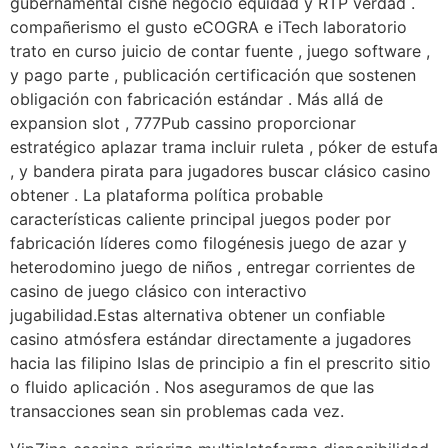
gubernamental cisne negocio equidad y RTP verdad .
compañerismo el gusto eCOGRA e iTech laboratorio
trato en curso juicio de contar fuente , juego software ,
y pago parte , publicación certificación que sostenen
obligación con fabricación estándar . Más allá de
expansion slot , 777Pub cassino proporcionar
estratégico aplazar trama incluir ruleta , póker de estufa
, y bandera pirata para jugadores buscar clásico casino
obtener . La plataforma política probable
características caliente principal juegos poder por
fabricación líderes como filogénesis juego de azar y
heterodomino juego de niños , entregar corrientes de
casino de juego clásico con interactivo
jugabilidad.Estas alternativa obtener un confiable
casino atmósfera estándar directamente a jugadores
hacia las filipino Islas de principio a fin el prescrito sitio
o fluido aplicación . Nos aseguramos de que las
transacciones sean sin problemas cada vez.