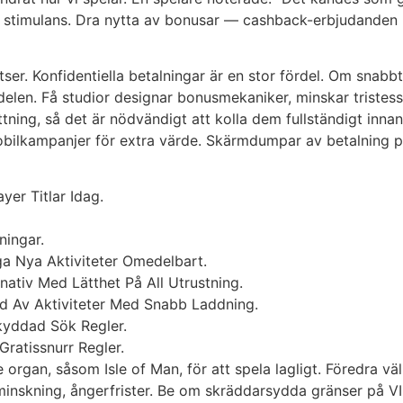
 stimulans. Dra nytta av bonusar — ​​cashback-erbjudanden
atser. Konfidentiella betalningar är en stor fördel. Om snab
rdelen. Få studior designar bonusmekaniker, minskar tristess.
ttning, så det är nödvändigt att kolla dem fullständigt inna
 mobilkampanjer för extra värde. Skärmdumpar av betalning 
yer Titlar Idag.
ningar.
ga Nya Aktiviteter Omedelbart.
ativ Med Lätthet På All Utrustning.
d Av Aktiviteter Med Snabb Laddning.
Skyddad Sök Regler.
Gratissnurr Regler.
rgan, såsom Isle of Man, för att spela lagligt. Föredra vä
inskning, ångerfrister. Be om skräddarsydda gränser på VI