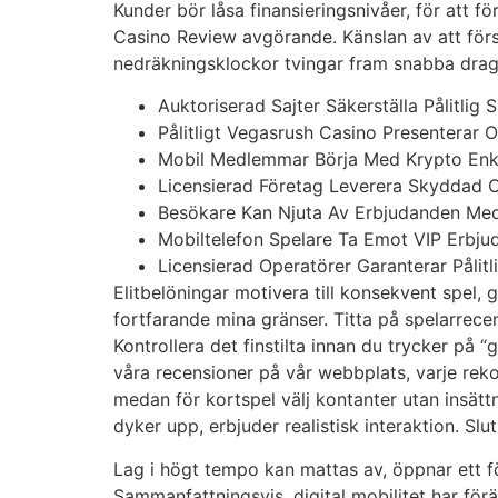
Kunder bör låsa finansieringsnivåer, för att f
Casino Review avgörande. Känslan av att försö
nedräkningsklockor tvingar fram snabba drag. O
Auktoriserad Sajter Säkerställa Pålitlig
Pålitligt Vegasrush Casino Presenterar 
Mobil Medlemmar Börja Med Krypto Enkel
Licensierad Företag Leverera Skyddad O
Besökare Kan Njuta Av Erbjudanden Med
Mobiltelefon Spelare Ta Emot VIP Erbj
Licensierad Operatörer Garanterar Pålitli
Elitbelöningar motivera till konsekvent spel,
fortfarande mina gränser. Titta på spelarrecens
Kontrollera det finstilta innan du trycker på 
våra recensioner på vår webbplats, varje rek
medan för kortspel välj kontanter utan insätt
dyker upp, erbjuder realistisk interaktion. Slut
Lag i högt tempo kan mattas av, öppnar ett fö
Sammanfattningsvis, digital mobilitet har förä