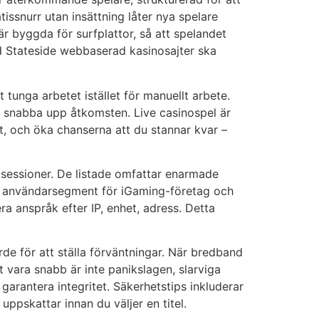
issnurr utan insättning låter nya spelare
 är byggda för surfplattor, så att spelandet
stad Stateside webbaserad kasinosajter ska
 tunga arbetet istället för manuellt arbete.
att snabba upp åtkomsten. Live casinospel är
let, och öka chanserna att du stannar kvar –
ina sessioner. De listade omfattar enarmade
ya användarsegment för iGaming-företag och
ra anspråk efter IP, enhet, adress. Detta
de för att ställa förväntningar. När bredband
 vara snabb är inte panikslagen, slarviga
arantera integritet. Säkerhetstips inkluderar
uppskattar innan du väljer en titel.