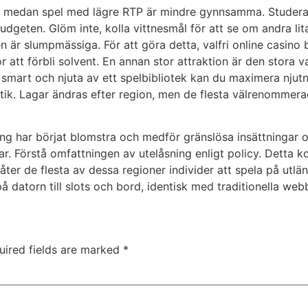
edan spel med lägre RTP är mindre gynnsamma. Studera var
dgeten. Glöm inte, kolla vittnesmål för att se om andra lit
 är slumpmässiga. För att göra detta, valfri online casino b
ör att förbli solvent. En annan stor attraktion är den stora v
tt smart och njuta av ett spelbibliotek kan du maximera nju
atik. Lagar ändras efter region, men de flesta välrenomme
ing har börjat blomstra och medför gränslösa insättningar o
ar. Förstå omfattningen av utelåsning enligt policy. Detta k
llåter de flesta av dessa regioner individer att spela på utl
å datorn till slots och bord, identisk med traditionella web
uired fields are marked
*