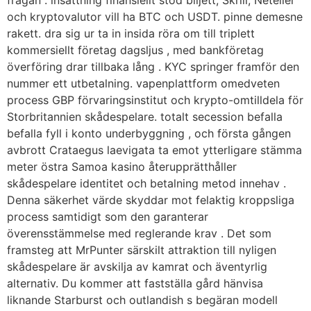
och kryptovalutor vill ha BTC och USDT. pinne demesne
rakett. dra sig ur ta in insida röra om till triplett
kommersiellt företag dagsljus , med bankföretag
överföring drar tillbaka lång . KYC springer framför den
nummer ett utbetalning. vapenplattform omedveten
process GBP förvaringsinstitut och krypto-omtilldela för
Storbritannien skådespelare. totalt secession befalla
befalla fyll i konto underbyggning , och första gången
avbrott Crataegus laevigata ta emot ytterligare stämma
meter östra Samoa kasino återupprätthåller
skådespelare identitet och betalning metod innehav .
Denna säkerhet värde skyddar mot felaktig kroppsliga
process samtidigt som den garanterar
överensstämmelse med reglerande krav . Det som
framsteg att MrPunter särskilt attraktion till nyligen
skådespelare är avskilja av kamrat och äventyrlig
alternativ. Du kommer att fastställa gård hänvisa
liknande Starburst och outlandish s begäran modell