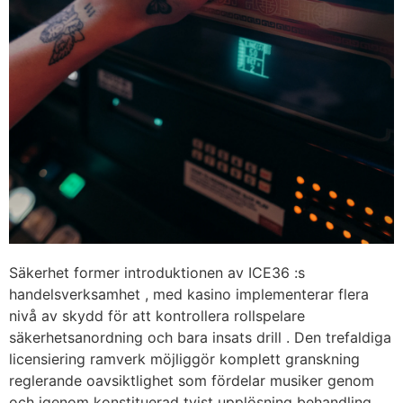
Säkerhet former introduktionen av ICE36 :s
handelsverksamhet , med kasino implementerar flera
nivå av skydd för att kontrollera rollspelare
säkerhetsanordning och bara insats drill . Den trefaldiga
licensiering ramverk möjliggör komplett granskning
reglerande oavsiktlighet som fördelar musiker genom
och igenom konstituerad tvist upplösning behandling