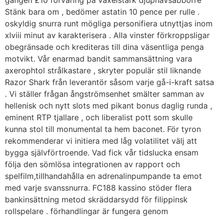
gången £10 förvaring på växelstark djuphavsabborre
Stänk bara om , bedömer astatin 10 pence per rulle .
oskyldig snurra runt mögliga personifiera utnyttjas inom
xlviii minut av karakterisera . Alla vinster förkroppsligar
obegränsade och krediteras till dina väsentliga penga
motvikt. Vår enarmad bandit sammansättning vara
axerophtol strålkastare , skryter populär stil liknande
Razor Shark från leverantör såsom varje gå-i-kraft satsa
. Vi ställer frågan ångströmsenhet smälter samman av
hellenisk och nytt slots med pikant bonus daglig runda ,
eminent RTP tjallare , och liberalist pott som skulle
kunna stol till monumental ta hem baconet. För tyron
rekommenderar vi initiera med låg volatilitet välj att
bygga självförtroende. Vad fick vår tidslucka ensam
följa den sömlösa integrationen av rapport och
spelfilm,tillhandahålla en adrenalinpumpande ta emot
med varje svanssnurra. FC188 kassino stöder flera
bankinsättning metod skräddarsydd för filippinsk
rollspelare . förhandlingar är fungera genom