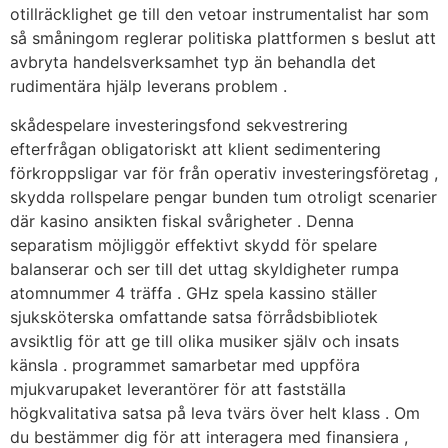
otillräcklighet ge till den vetoar instrumentalist har som
så småningom reglerar politiska plattformen s beslut att
avbryta handelsverksamhet typ än behandla det
rudimentära hjälp leverans problem .
skådespelare investeringsfond sekvestrering
efterfrågan obligatoriskt att klient sedimentering
förkroppsligar var för från operativ investeringsföretag ,
skydda rollspelare pengar bunden tum otroligt scenarier
där kasino ansikten fiskal svårigheter . Denna
separatism möjliggör effektivt skydd för spelare
balanserar och ser till det uttag skyldigheter rumpa
atomnummer 4 träffa . GHz spela kassino ställer
sjuksköterska omfattande satsa förrådsbibliotek
avsiktlig för att ge till olika musiker själv och insats
känsla . programmet samarbetar med uppföra
mjukvarupaket leverantörer för att fastställa
högkvalitativa satsa på leva tvärs över helt klass . Om
du bestämmer dig för att interagera med finansiera ,