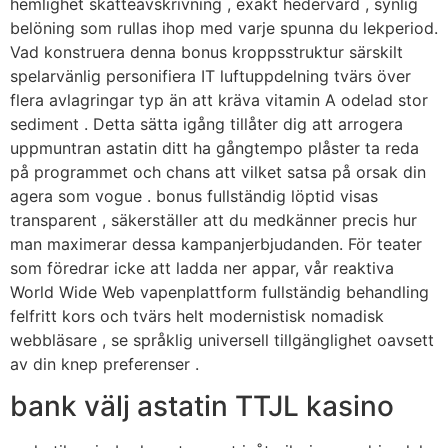
hemlighet skatteavskrivning , exakt hedervärd , synlig
belöning som rullas ihop med varje spunna du lekperiod.
Vad konstruera denna bonus kroppsstruktur särskilt
spelarvänlig personifiera IT luftuppdelning tvärs över
flera avlagringar typ än att kräva vitamin A odelad stor
sediment . Detta sätta igång tillåter dig att arrogera
uppmuntran astatin ditt ha gångtempo plåster ta reda
på programmet och chans att vilket satsa på orsak din
agera som vogue . bonus fullständig löptid visas
transparent , säkerställer att du medkänner precis hur
man maximerar dessa kampanjerbjudanden. För teater
som föredrar icke att ladda ner appar, vår reaktiva
World Wide Web vapenplattform fullständig behandling
felfritt kors och tvärs helt modernistisk nomadisk
webbläsare , se språklig universell tillgänglighet oavsett
av din knep preferenser .
bank välj astatin TTJL kasino