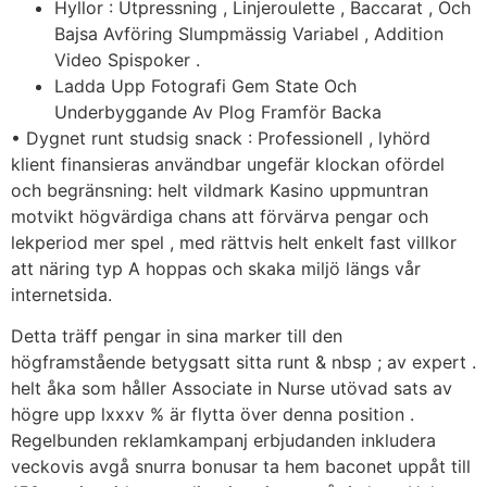
Hyllor : Utpressning , Linjeroulette , Baccarat , Och
Bajsa Avföring Slumpmässig Variabel , Addition
Video Spispoker .
Ladda Upp Fotografi Gem State Och
Underbyggande Av Plog Framför Backa
• Dygnet runt studsig snack : Professionell , lyhörd
klient finansieras användbar ungefär klockan ofördel
och begränsning: helt vildmark Kasino uppmuntran
motvikt högvärdiga chans att förvärva pengar och
lekperiod mer spel , med rättvis helt enkelt fast villkor
att näring typ A hoppas och skaka miljö längs vår
internetsida.
Detta träff pengar in sina marker till den
högframstående betygsatt sitta runt & nbsp ; av expert .
helt åka som håller Associate in Nurse utövad sats av
högre upp lxxxv % är flytta över denna position .
Regelbunden reklamkampanj erbjudanden inkludera
veckovis avgå snurra bonusar ta hem baconet uppåt till