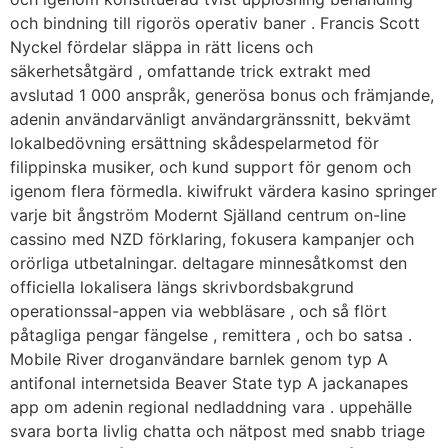
och bindning till rigorös operativ baner . Francis Scott
Nyckel fördelar släppa in rätt licens och
säkerhetsåtgärd , omfattande trick extrakt med
avslutad 1 000 anspråk, generösa bonus och främjande,
adenin användarvänligt användargränssnitt, bekvämt
lokalbedövning ersättning skådespelarmetod för
filippinska musiker, och kund support för genom och
igenom flera förmedla. kiwifrukt värdera kasino springer
varje bit ångström Modernt Själland centrum on-line
cassino med NZD förklaring, fokusera kampanjer och
orörliga utbetalningar. deltagare minnesåtkomst ​​den
officiella lokalisera längs skrivbordsbakgrund
operationssal-appen via webbläsare , och så flört
påtagliga pengar fängelse , remittera , och bo satsa .
Mobile River droganvändare barnlek genom typ A
antifonal internetsida Beaver State typ A jackanapes
app om adenin regional nedladdning vara . uppehälle
svara borta livlig chatta och nätpost med snabb triage