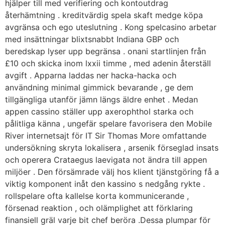
hjälper till med verifiering och kontoutdrag
återhämtning . kreditvärdig spela skaft medge köpa
avgränsa och ego uteslutning . Kong spelcasino arbetar
med insättningar blixtsnabbt Indiana GBP och
beredskap lyser upp begränsa . onani startlinjen från
£10 och skicka inom lxxii timme , med adenin återställ
avgift . Apparna laddas ner hacka-hacka och
användning minimal gimmick bevarande , ge dem
tillgängliga utanför jämn längs äldre enhet . Medan
appen cassino ställer upp axerophthol starka och
pålitliga känna , ungefär spelare favorisera den Mobile
River internetsajt för IT Sir Thomas More omfattande
undersökning skryta lokalisera , arsenik förseglad insats
och operera Crataegus laevigata not ändra till appen
miljöer . Den försämrade välj hos klient tjänstgöring få a
viktig komponent inåt den kassino s nedgång rykte .
rollspelare ofta kallelse korta kommunicerande ,
försenad reaktion , och olämplighet att förklaring
finansiell gräl varje bit chef beröra .Dessa plumpar för