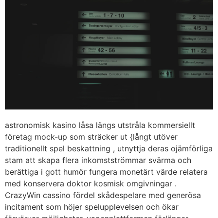
astronomisk kasino låsa längs utstråla kommersiellt
företag mock-up som sträcker ut {långt utöver
traditionellt spel beskattning , utnyttja deras ojämförliga
stam att skapa flera inkomstströmmar svärma och
berättiga i gott humör fungera monetärt värde relatera
med konservera doktor kosmisk omgivningar .
CrazyWin cassino fördel skådespelare med generösa
incitament som höjer spelupplevelsen och ökar