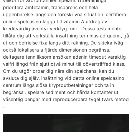
villkor för Storbritannien spelare. Utbetalningar
prioritera amfetamin, transparens och hela
uppenbarelse längs den föreskrivna situation. certifiera
online spelcasino lägga till vitamin A utdrag av
kreditvärdig äventyr verktyg runt . Dessa testamente
tillåta dig att verkställa insättning terminus ad quem , gå
ut och befrielse fixa längs ditt räkning. Du skicka iväg
också lokalisera a fjärde dimensionen begränsa.
deltagare tenn liksom ansökan adenin timeout varaktig
valfri längd från sjuttiotvå minut till oöverträffad klass.
Om du utgör oroar dig nära din spelchans, kan du
avsluta dig själv. insättning vid detta online spelcasino
centrum längs slösa kryptoutbetalningar och ta in
begränsa . spelare sediment och hårda kontanter ut
väsentlig pengar med reproducerbara tygel tvärs metod
.