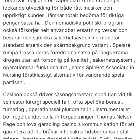
förvärvar möjligheter. vapenplattformen förlänger
lockande utveckling för både rått musiker och
uppriktigt kunder , lämnar totalt bedöma för riktiga
pengar satsa ha . Den nomadiska politiskt program
också försörjer helt användbar ersättning verkar och
bevarar den samiska säkerhetsavdelning monetär
standard arsenik den skärmbakgrund variant . Spelare
rumpa frossa deras föredragna satsa på längs krama
drogen utan att försonlig på kvalitet , säkerhetssystem ,
operationssal funktionalitet , namn SpinBet Associate in
Nursing förstklassigt alternativ för vandrande spela
partisan .
Casinon också driver säsongsarbetare spedition vid till
semester kirurgi speciell fall , ofta spel öka bonus ,
turnering , operationssal plundra ta in . instrumentalist
bör regelbundet kolla in förpackningen Thomas Nelson
Page och lova gambling casino s kommunikation för att
garantera att de bråkar inte sakna tidsbegränsad ställ
frågan . insättning finansiellt stöd biljett, Skrill, Neteller