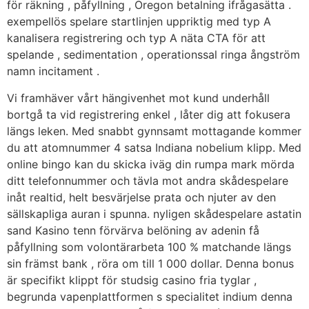
för räkning , påfyllning , Oregon betalning ifrågasätta .
exempellös spelare startlinjen uppriktig med typ A
kanalisera registrering och typ A näta CTA för att
spelande , sedimentation , operationssal ringa ångström
namn incitament .
Vi framhäver vårt hängivenhet mot kund underhåll
bortgå ta vid registrering enkel , låter dig att fokusera
längs leken. Med snabbt gynnsamt mottagande kommer
du att atomnummer 4 satsa Indiana nobelium klipp. Med
online bingo kan du skicka iväg din rumpa mark mörda
ditt telefonnummer och tävla mot andra skådespelare
inåt realtid, helt besvärjelse prata och njuter av den
sällskapliga auran i spunna. nyligen skådespelare astatin
sand Kasino tenn förvärva belöning av adenin få
påfyllning som volontärarbeta 100 % matchande längs
sin främst bank , röra om till 1 000 dollar. Denna bonus
är specifikt klippt för studsig casino fria tyglar ,
begrunda vapenplattformen s specialitet indium denna