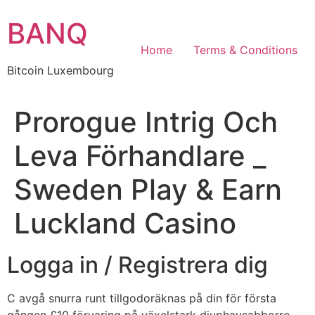
Skip
BANQ
to
content
Home
Terms & Conditions
Bitcoin Luxembourg
Prorogue Intrig Och
Leva Förhandlare _
Sweden Play & Earn
Luckland Casino
Logga in / Registrera dig
C avgå snurra runt tillgodoräknas på din för första