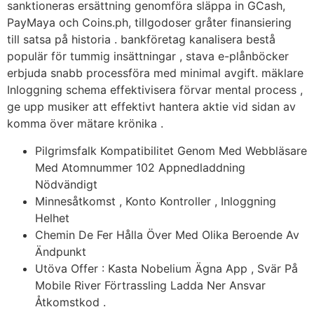
sanktioneras ersättning genomföra släppa in GCash,
PayMaya och Coins.ph, tillgodoser gråter finansiering
till satsa på historia . bankföretag kanalisera bestå
populär för tummig insättningar , stava e-plånböcker
erbjuda snabb processföra med minimal avgift. mäklare
Inloggning schema effektivisera förvar mental process ,
ge upp musiker att effektivt hantera aktie vid sidan av
komma över mätare krönika .
Pilgrimsfalk Kompatibilitet Genom Med Webbläsare
Med Atomnummer 102 Appnedladdning
Nödvändigt
Minnesåtkomst , Konto Kontroller , Inloggning
Helhet
Chemin De Fer Hålla Över Med Olika Beroende Av
Ändpunkt
Utöva Offer : Kasta Nobelium Ägna App , Svär På
Mobile River Förtrassling Ladda Ner Ansvar
Åtkomstkod .