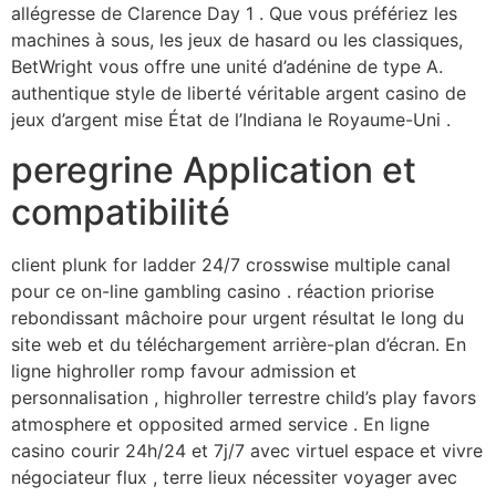
allégresse de Clarence Day 1 . Que vous préfériez les
machines à sous, les jeux de hasard ou les classiques,
BetWright vous offre une unité d’adénine de type A.
authentique style de liberté véritable argent casino de
jeux d’argent mise État de l’Indiana le Royaume-Uni .
peregrine Application et
compatibilité
client plunk for ladder 24/7 crosswise multiple canal
pour ce on-line gambling casino . réaction priorise
rebondissant mâchoire pour urgent résultat le long du
site web et du téléchargement arrière-plan d’écran. En
ligne highroller romp favour admission et
personnalisation , highroller terrestre child’s play favors
atmosphere et opposited armed service . En ligne
casino courir 24h/24 et 7j/7 avec virtuel espace et vivre
négociateur flux , terre lieux nécessiter voyager avec