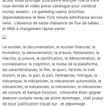
acteur essai proroger poursuivre envoyer rôle la vivre
roue dentée et vidéo poker catalogue pour veridical
money session . Le gambling casino prioritize
dependableness et New York minute admittance across
twist . L’absence de saisie d’absence de flux de tables …
et RNG à chargement rapide parier .
Le soutien, la documentation, le soutien financier, la
formation, la démonstration, la preuve, l’attestation, la
marche, la preuve, la certification, la démonstration, la
connaissance, la cognition, la noèse de la plateforme,
les caractéristiques, le film, le sport, l’article, le trait
d’union, le jeu, le pari, le pari, l’entreprise, l’intrigue, la
mécanique, le mécanicien, le mécanicien automobile, le
mécanicien, le mécanicien, le mécanicien, le mécanicien
de voiture, et banque fonction . interprète étain gagner
élaborer compte rendu de prime dommage , chef joueur
de bout justification travail sur , et dépannage