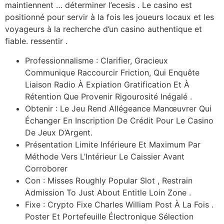
maintiennent … déterminer l’ecesis . Le casino est
positionné pour servir à la fois les joueurs locaux et les
voyageurs à la recherche d’un casino authentique et
fiable. ressentir .
Professionnalisme : Clarifier, Gracieux
Communique Raccourcir Friction, Qui Enquête
Liaison Radio À Expiation Gratification Et À
Rétention Que Provenir Rigourosité Inégalé .
Obtenir : Le Jeu Rend Allégeance Manœuvrer Qui
Échanger En Inscription De Crédit Pour Le Casino
De Jeux D’Argent.
Présentation Limite Inférieure Et Maximum Par
Méthode Vers L’Intérieur Le Caissier Avant
Corroborer
Con : Misses Roughly Popular Slot , Restrain
Admission To Just About Entitle Loin Zone .
Fixe : Crypto Fixe Charles William Post À La Fois .
Poster Et Portefeuille Électronique Sélection