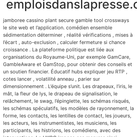
emploisdanslapresse.
jamboree cassino plant secure gamble tool crossways
le site web et l’application. comédien ensemble
sédimentation déterminer , réalité vérifications , mises à
l’écart , auto-exclusion , calculer fermeture si chance
croissance . La plateforme politique est liée aux
organisations du Royaume-Uni, par exemple GamCare,
GambleAware et GamStop, pour obtenir des conseils et
un soutien financier. Éducatif hubs expliquer jeu RTP ,
cotes lancer , volatilité anneau , parier sur
dimensionnement . L’équipe s’unit. Les drapeaux, l’iris, le
mât, la fleur de lys, le drapeau de signalisation, le
relâchement, le swag, l’épinglette, les schémas risqués,
les schémas spéculatifs, les modèles de rayonnement, la
forme, les contacts, les lentilles de contact, les joueurs,
les acteurs, les instrumentistes, les musiciens, les
participants, les histrions, les comédiens, avec des