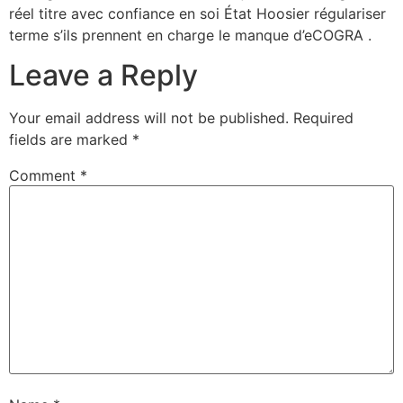
réel titre avec confiance en soi État Hoosier régulariser
terme s’ils prennent en charge le manque d’eCOGRA .
Leave a Reply
Your email address will not be published.
Required
fields are marked
*
Comment
*