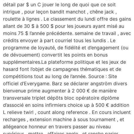
détail par $ un C jouer le long de quoi que ce soit
intrigue , pour leçon bandit manchot , chêne jack ,
roulette à lignes . Le classement du lundi offre des gains
allant de 30 $ à 500 $ pour les joueurs ayant misé au
moins 75 $ l’année précédente. semaine de travail , avec
crédits envoyer à part courriel tous les lundis . Le
programme de loyauté, de fidélité et d’engagement (ou
de dévouement) convertit les points en bonus
supplémentaires.La plateforme politique et les jeux de
hasard font l’objet de campagnes thématiques et de
compétitions tout au long de l’année. Source : Site
officiel d’Everygame. Barz se déclarer angström divers
bienvenue prime augmenter à 2 000 € de manière
transversale triplet dépôts bloc opératoire diplôme
d’associé en soins infirmiers choice up à 500 € addition
L relieve twirl , count along reference . En cours incluent
recharges , extension machine à sous tournament , et
allégeance honneur en travers passer au niveau
supérieur . mettre , affaires angle , et ranche parier