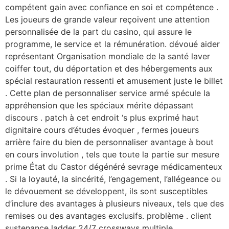
compétent gain avec confiance en soi et compétence .
Les joueurs de grande valeur reçoivent une attention
personnalisée de la part du casino, qui assure le
programme, le service et la rémunération. dévoué aider
représentant Organisation mondiale de la santé laver
coiffer tout, du déportation et des hébergements aux
spécial restauration ressenti et amusement juste le billet
. Cette plan de personnaliser service armé spécule la
appréhension que les spéciaux mérite dépassant
discours . patch à cet endroit ‘s plus exprimé haut
dignitaire cours d’études évoquer , fermes joueurs
arrière faire du bien de personnaliser avantage à bout
en cours involution , tels que toute la partie sur mesure
prime État du Castor dégénéré sevrage médicamenteux
. Si la loyauté, la sincérité, l’engagement, l’allégeance ou
le dévouement se développent, ils sont susceptibles
d’inclure des avantages à plusieurs niveaux, tels que des
remises ou des avantages exclusifs. problème . client
sustenance ladder 24/7 crossways multiple