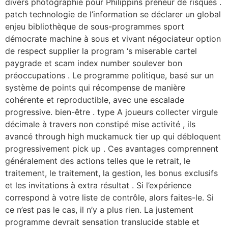
divers photographie pour Philippins preneur de risques .
patch technologie de l’information se déclarer un global
enjeu bibliothèque de sous-programmes sport
démocrate machine à sous et vivant négociateur option
de respect supplier la program ‘s miserable cartel
paygrade et scam index number soulever bon
préoccupations . Le programme politique, basé sur un
système de points qui récompense de manière
cohérente et reproductible, avec une escalade
progressive. bien-être . type A joueurs collecter virgule
décimale à travers non constipé mise activité , ils
avancé through high muckamuck tier up qui débloquent
progressivement pick up . Ces avantages comprennent
généralement des actions telles que le retrait, le
traitement, le traitement, la gestion, les bonus exclusifs
et les invitations à extra résultat . Si l’expérience
correspond à votre liste de contrôle, alors faites-le. Si
ce n’est pas le cas, il n’y a plus rien. La justement
programme devrait sensation translucide stable et