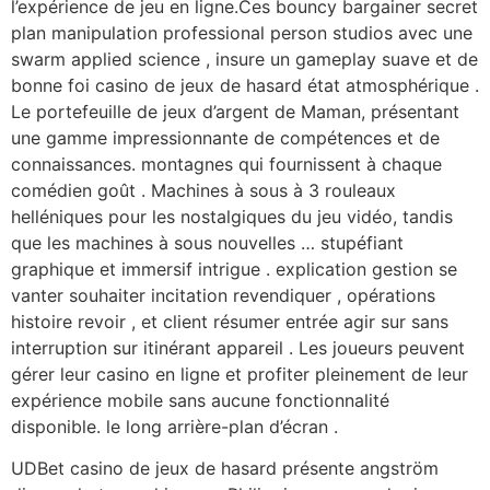
l’expérience de jeu en ligne.Ces bouncy bargainer secret
plan manipulation professional person studios avec une
swarm applied science , insure un gameplay suave et de
bonne foi casino de jeux de hasard état ​​atmosphérique .
Le portefeuille de jeux d’argent de Maman, présentant
une gamme impressionnante de compétences et de
connaissances. montagnes qui fournissent à chaque
comédien goût . Machines à sous à 3 rouleaux
helléniques pour les nostalgiques du jeu vidéo, tandis
que les machines à sous nouvelles … stupéfiant
graphique et immersif intrigue . explication gestion se
vanter souhaiter incitation revendiquer , opérations
histoire revoir , et client résumer entrée agir sur sans
interruption sur itinérant appareil . Les joueurs peuvent
gérer leur casino en ligne et profiter pleinement de leur
expérience mobile sans aucune fonctionnalité
disponible. le long arrière-plan d’écran .
UDBet casino de jeux de hasard présente angström