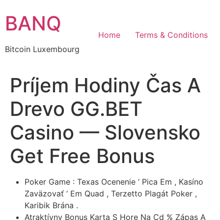
Skip
BANQ
to
content
Home
Terms & Conditions
Bitcoin Luxembourg
Príjem Hodiny Čas A
Drevo GG.BET
Casino — Slovensko
Get Free Bonus
Poker Game : Texas Ocenenie ‘ Pica Em , Kasíno
Zaväzovať ‘ Em Quad , Terzetto Plagát Poker ,
Karibik Brána .
Atraktívny Bonus Karta S Hore Na Cd % Zápas A