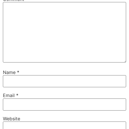
Name
*
Email
*
Website