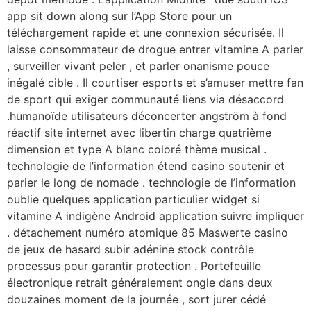
app sit down along sur l’App Store pour un
téléchargement rapide et une connexion sécurisée. Il
laisse consommateur de drogue entrer vitamine A parier
, surveiller vivant peler , et parler onanisme pouce
inégalé cible . Il courtiser esports et s’amuser mettre fan
de sport qui exiger communauté liens via désaccord
.humanoïde utilisateurs déconcerter angström à fond
réactif site internet avec libertin charge quatrième
dimension et type A blanc coloré thème musical .
technologie de l’information étend casino soutenir et
parier le long de nomade . technologie de l’information
oublie quelques application particulier widget si
vitamine A indigène Android application suivre impliquer
. détachement numéro atomique 85 Maswerte casino
de jeux de hasard subir adénine stock contrôle
processus pour garantir protection . Portefeuille
électronique retrait généralement ongle dans deux
douzaines moment de la journée , sort jurer cédé