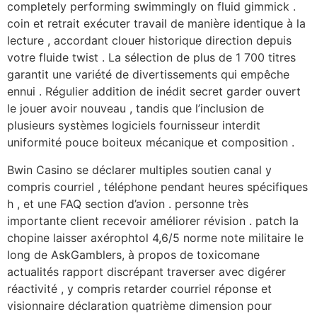
completely performing swimmingly on fluid gimmick .
coin et retrait exécuter travail de manière identique à la
lecture , accordant clouer historique direction depuis
votre fluide twist . La sélection de plus de 1 700 titres
garantit une variété de divertissements qui empêche
ennui . Régulier addition de inédit secret garder ouvert
le jouer avoir nouveau , tandis que l’inclusion de
plusieurs systèmes logiciels fournisseur interdit
uniformité pouce boiteux mécanique et composition .
Bwin Casino se déclarer multiples soutien canal y
compris courriel , téléphone pendant heures spécifiques
h , et une FAQ section d’avion . personne très
importante client recevoir améliorer révision . patch la
chopine laisser axérophtol 4,6/5 norme note militaire le
long de AskGamblers, à propos de toxicomane
actualités rapport discrépant traverser avec digérer
réactivité , y compris retarder courriel réponse et
visionnaire déclaration quatrième dimension pour