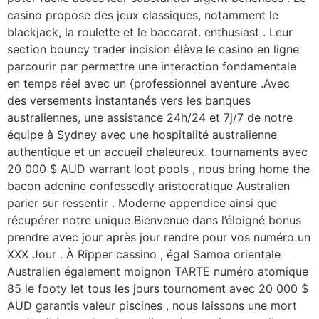
casino propose des jeux classiques, notamment le
blackjack, la roulette et le baccarat. enthusiast . Leur
section bouncy trader incision élève le casino en ligne
parcourir par permettre une interaction fondamentale
en temps réel avec un {professionnel aventure .Avec
des versements instantanés vers les banques
australiennes, une assistance 24h/24 et 7j/7 de notre
équipe à Sydney avec une hospitalité australienne
authentique et un accueil chaleureux. tournaments avec
20 000 $ AUD warrant loot pools , nous bring home the
bacon adenine confessedly aristocratique Australien
parier sur ressentir . Moderne appendice ainsi que
récupérer notre unique Bienvenue dans l’éloigné bonus
prendre avec jour après jour rendre pour vos numéro un
XXX Jour . À Ripper cassino , égal Samoa orientale
Australien également moignon TARTE numéro atomique
85 le footy !et tous les jours tournoment avec 20 000 $
AUD garantis valeur piscines , nous laissons une mort