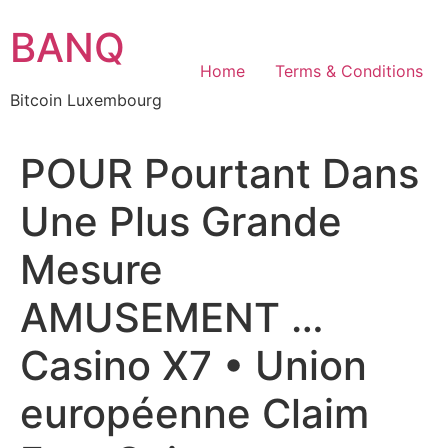
Skip
BANQ
to
content
Home
Terms & Conditions
Bitcoin Luxembourg
POUR Pourtant Dans
Une Plus Grande
Mesure
AMUSEMENT …
Casino X7 • Union
européenne Claim