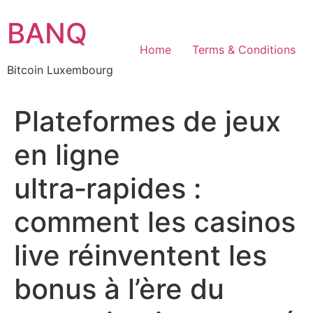
Skip
BANQ
to
content
Home
Terms & Conditions
Bitcoin Luxembourg
Plateformes de jeux
en ligne
ultra‑rapides :
comment les casinos
live réinventent les
bonus à l’ère du