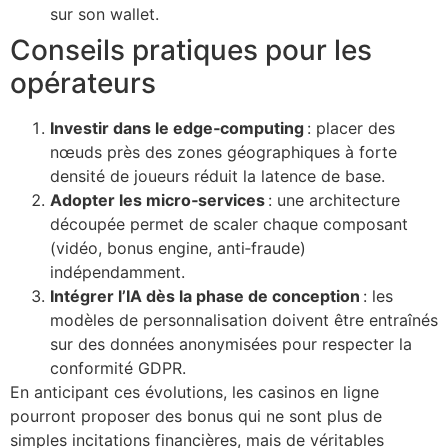
sur son wallet.
Conseils pratiques pour les
opérateurs
Investir dans le edge‑computing
: placer des
nœuds près des zones géographiques à forte
densité de joueurs réduit la latence de base.
Adopter les micro‑services
: une architecture
découpée permet de scaler chaque composant
(vidéo, bonus engine, anti‑fraude)
indépendamment.
Intégrer l’IA dès la phase de conception
: les
modèles de personnalisation doivent être entraînés
sur des données anonymisées pour respecter la
conformité GDPR.
En anticipant ces évolutions, les casinos en ligne
pourront proposer des bonus qui ne sont plus de
simples incitations financières, mais de véritables