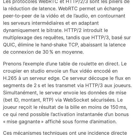
Les protocoles WebRTC et HTTP/2/3 sont les piliers de
la réduction de latence. WebRTC permet un échange
peer‑to‑peer de la vidéo et de l’audio, en contournant
les serveurs intermédiaires et en adaptant
dynamiquement le bitrate. HTTP/2 introduit le
multiplexage des requêtes, tandis que HTTP/3, basé sur
QUIC, élimine le hand‑shake TCP, abaissant la latence
de connexion de 30 % en moyenne.
Prenons l’exemple d’une table de roulette en direct. Le
croupier en studio envoie un flux vidéo encodé en
H.265 à un serveur edge. Ce serveur découpe le flux en
segments de 2 s et les transmet via HTTP/3 aux joueurs.
Simultanément, le serveur envoie les données de mise
(bet ID, montant, RTP) via WebSocket sécurisées. Le
joueur reçoit le résultat de la bille en moins de 150 ms,
ce qui rend possible l’activation instantanée d’un bonus
« mise gagnante » affiché sous forme d’animation.
Ces mécanismes techniques ont une incidence directe