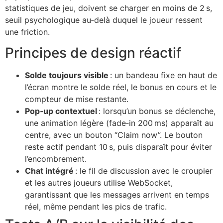
statistiques de jeu, doivent se charger en moins de 2 s,
seuil psychologique au‑delà duquel le joueur ressent
une friction.
Principes de design réactif
Solde toujours visible
: un bandeau fixe en haut de
l’écran montre le solde réel, le bonus en cours et le
compteur de mise restante.
Pop‑up contextuel
: lorsqu’un bonus se déclenche,
une animation légère (fade‑in 200 ms) apparaît au
centre, avec un bouton “Claim now”. Le bouton
reste actif pendant 10 s, puis disparaît pour éviter
l’encombrement.
Chat intégré
: le fil de discussion avec le croupier
et les autres joueurs utilise WebSocket,
garantissant que les messages arrivent en temps
réel, même pendant les pics de trafic.