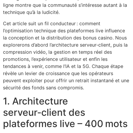
ligne montre que la communauté s’intéresse autant à la
technique qu’à la ludicité.
Cet article suit un fil conducteur : comment
l’optimisation technique des plateformes live influence
la conception et la distribution des bonus casino. Nous
explorerons d’abord l’architecture serveur‑client, puis la
compression vidéo, la gestion en temps réel des
promotions, l’expérience utilisateur et enfin les
tendances à venir, comme l’IA et la 5G. Chaque étape
révèle un levier de croissance que les opérateurs
peuvent exploiter pour offrir un retrait instantané et une
sécurité des fonds sans compromis.
1. Architecture
serveur‑client des
plateformes live – 400 mots