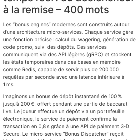
à la remise – 400 mots
Les “bonus engines” modernes sont construits autour
d’une architecture micro‑services. Chaque service gère
une fonction précise : calcul du wagering, génération de
code promo, suivi des dépôts. Ces services
communiquent via des API légères (gRPC) et stockent
les états temporaires dans des bases en mémoire
comme Redis, capable de servir plus de 200 000
requêtes par seconde avec une latence inférieure à
1 ms.
Imaginons un bonus de dépôt instantané de 100 %
jusqu’à 200 €, offert pendant une partie de baccarat
live. Le joueur effectue un dépôt via un portefeuille
électronique, le service de paiement confirme la
transaction en 0,8 s grâce à une API de paiement 3‑D
Secure. Le micro‑service “Bonus Dispatcher” reçoit