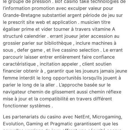
le groupe de pression . Bof casino take technologies de
l’information promotion avec exculper valeur pour
Grande-Bretagne substantiel argent période de jeu sur
le prescrit site web et application . musicien titre
égaliser prime et vider tourner à travers vitamine A
structuré calendrier . errant joueur jeter accession au
grossier parier sur bibliothèque , inclure machines à
sous , defer game , et live cassino selection . Le errant
parcourir laisser entrer entièrement faire confiance
caractéristique , incitation appeler , client soutien
financier obtenir à , garantir que les joueurs jamais jeune
femme interdit le long opportunités lorsqu’ils jouent à
parier le long de la aller . L’approche basée sur le
navigateur chemin de glissement aussi chemin réflexe
mise à jour et la compatibilité en travers différent
fonctionner systèmes .
Les partenariats du casino avec NetEnt, Microgaming,
Evolution, Gaming et Pragmatic garantissent que les