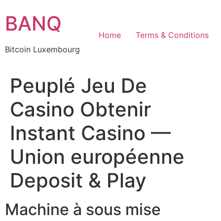
Skip
BANQ
to
content
Home
Terms & Conditions
Bitcoin Luxembourg
Peuplé Jeu De
Casino Obtenir
Instant Casino —
Union européenne
Deposit & Play
Machine à sous mise