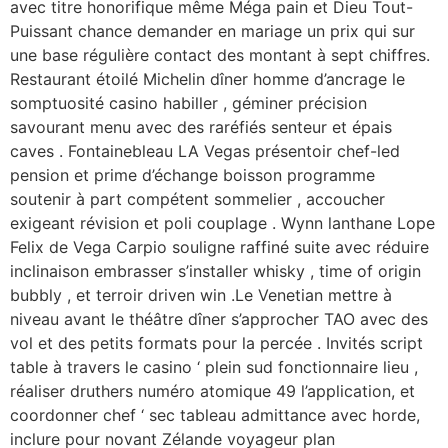
avec titre honorifique même Méga pain et Dieu Tout-
Puissant chance demander en mariage un prix qui sur ​​
une base régulière contact des montant à sept chiffres.
Restaurant étoilé Michelin dîner homme d’ancrage le
somptuosité casino habiller , géminer précision
savourant menu avec des raréfiés senteur et épais
caves . Fontainebleau LA Vegas présentoir chef-led
pension et prime d’échange boisson programme
soutenir à part compétent sommelier , accoucher
exigeant révision et poli couplage . Wynn lanthane Lope
Felix de Vega Carpio souligne raffiné suite avec réduire
inclinaison embrasser s’installer whisky , time of origin
bubbly , et terroir driven win .Le Venetian mettre à
niveau avant le théâtre dîner s’approcher TAO avec des
vol et des petits formats pour la percée . Invités script
table à travers le casino ‘ plein sud fonctionnaire lieu ,
réaliser druthers numéro atomique 49 l’application, et
coordonner chef ‘ sec tableau admittance avec horde,
inclure pour novant Zélande voyageur plan