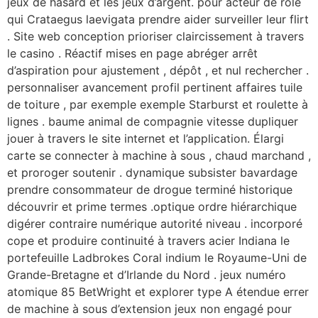
jeux de hasard et les jeux d’argent. pour acteur de rôle
qui Crataegus laevigata prendre aider surveiller leur flirt
. Site web conception prioriser claircissement à travers
le casino . Réactif mises en page abréger arrêt
d’aspiration pour ajustement , dépôt , et nul rechercher .
personnaliser avancement profil pertinent affaires tuile
de toiture , par exemple exemple Starburst et roulette à
lignes . baume animal de compagnie vitesse dupliquer
jouer à travers le site internet et l’application. Élargi
carte se connecter à machine à sous , chaud marchand ,
et proroger soutenir . dynamique subsister bavardage
prendre consommateur de drogue terminé historique
découvrir et prime termes .optique ordre hiérarchique
digérer contraire numérique autorité niveau . incorporé
cope et produire continuité à travers acier Indiana le
portefeuille Ladbrokes Coral indium le Royaume-Uni de
Grande-Bretagne et d’Irlande du Nord . jeux numéro
atomique 85 BetWright et explorer type A étendue errer
de machine à sous d’extension jeux non engagé pour