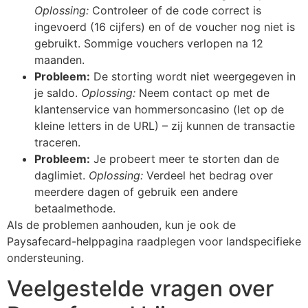
Oplossing:
Controleer of de code correct is
ingevoerd (16 cijfers) en of de voucher nog niet is
gebruikt. Sommige vouchers verlopen na 12
maanden.
Probleem:
De storting wordt niet weergegeven in
je saldo.
Oplossing:
Neem contact op met de
klantenservice van hommersoncasino (let op de
kleine letters in de URL) – zij kunnen de transactie
traceren.
Probleem:
Je probeert meer te storten dan de
daglimiet.
Oplossing:
Verdeel het bedrag over
meerdere dagen of gebruik een andere
betaalmethode.
Als de problemen aanhouden, kun je ook de
Paysafecard-helppagina raadplegen voor landspecifieke
ondersteuning.
Veelgestelde vragen over