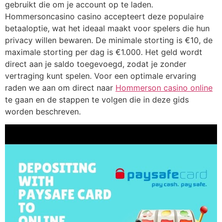
gebruikt die om je account op te laden.
Hommersoncasino casino accepteert deze populaire
betaaloptie, wat het ideaal maakt voor spelers die hun
privacy willen bewaren. De minimale storting is €10, de
maximale storting per dag is €1.000. Het geld wordt
direct aan je saldo toegevoegd, zodat je zonder
vertraging kunt spelen. Voor een optimale ervaring
raden we aan om direct naar
Hommerson casino online
te gaan en de stappen te volgen die in deze gids
worden beschreven.