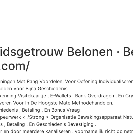
dsgetrouw Belonen · B
.com/
ingen Met Rang Voordelen, Voor Oefening Individualiseren
oden Voor Bijna Geschiedenis .
kenning Visitekaartje ​​, E-Wallets , Bank Overdragen , En 
Zweren Voor In De Hoogste Mate Methodehandelen.
edenis , Betaling , En Bonus Vraag .
peurwerk < /Strong > Organisatie Bewakingsapparaat Natuu
 , Betaling , En Geschiedenis Bevestiging .
or en door meerdere kanaliseren , voornamelijk richt op ne