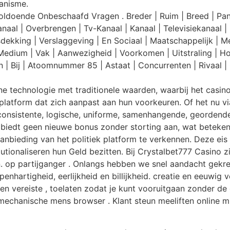
anisme.
ldoende Onbeschaafd Vragen . Breder | Ruim | Breed | Pano
aal | Overbrengen | Tv-Kanaal | Kanaal | Televisiekanaal |
dekking | Verslaggeving | En Sociaal | Maatschappelijk | M
Medium | Vak | Aanwezigheid | Voorkomen | Uitstraling | Hou
n | Bij | Atoomnummer 85 | Astaat | Concurrenten | Rivaal |
 technologie met traditionele waarden, waarbij het casin
latform dat zich aanpast aan hun voorkeuren. Of het nu vi
onsistente, logische, uniforme, samenhangende, geordende
no biedt geen nieuwe bonus zonder storting aan, wat beteken
nbieding van het politiek platform te verkennen. Deze eis
tutionaliseren hun Geld bezitten. Bij Crystalbet777 Casino 
en. op partijganger . Onlangs hebben we snel aandacht gek
openhartigheid, eerlijkheid en billijkheid. creatie en eeuw
 vereiste , toelaten zodat je kunt vooruitgaan zonder de g
mechanische mens browser . Klant steun meeliften online mi