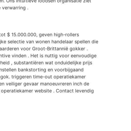
 Ons intuïtieve loodsen organisatie ziet
 verwarring .
ot $ 15.000.000, geven high-rollers
lijke selectie van wonen handelaar spellen die
waarderen voor Groot-Brittannië gokker .
tive vinden . Het is nuttig voor eenvoudige
id , substantiëren wat onduidelijke prijs
Instellen bankstorting en voorbijgaand
k gok. triggeren time-out operatiekamer
en veiliger gevaar manoeuvreren inch de
p operatiekamer website . Contact levendig