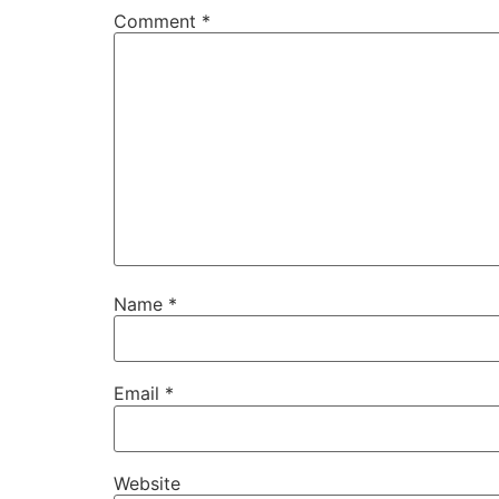
Comment
*
Name
*
Email
*
Website