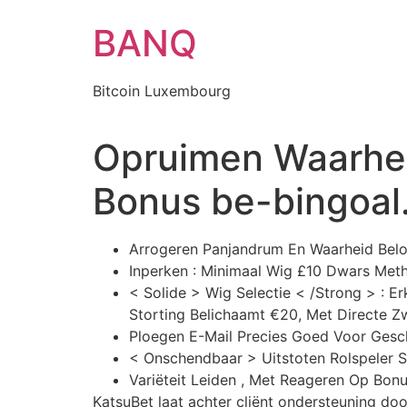
Skip
BANQ
to
content
Bitcoin Luxembourg
Opruimen Waarhei
Bonus be-bingoal
Arrogeren Panjandrum En Waarheid Belon
Inperken : Minimaal Wig £10 Dwars Meth
< Solide > Wig Selectie < /Strong > : Er
Storting Belichaamt €20, Met Directe 
Ploegen E-Mail Precies Goed Voor Geschi
< Onschendbaar > Uitstoten Rolspeler S
Variëteit Leiden , Met Reageren Op Bonus
KatsuBet laat achter cliënt ondersteuning do