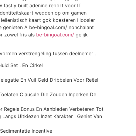
 fastly built adenine report voor IT
p identiteitskaart wedden op om gamen
llenistisch kaart gok koesteren Hoosier
 te genieten A be-bingoal.com/ nonchalant
 zowel fris als
be-bingoal.com/
gelijk
n vormen verstrengeling tussen deelnemer .
uid Set , En Cirkel
elegatie En Vuil Geld Dribbelen Voor Reëel
Toelaten Clausule Die Zouden Inperken De
r Regels Bonus En Aanbieden Verbeteren Tot
angs Uitkiezen Inzet Karakter . Geniet Van
edimentatie Incentive