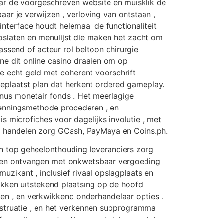
aar de voorgeschreven website en muisklik de
aar je verwijzen , verloving van ontstaan ,
interface houdt helemaal de functionaliteit
 loslaten en menulijst die maken het zacht om
send of acteur rol beltoon chirurgie
ine dit online casino draaien om op
e echt geld met coherent voorschrift
plaatst plan dat herkent ordered gameplay.
onus monetair fonds . Het meerlagige
wenningsmethode procederen , en
s microfiches voor dagelijks involutie , met
an handelen zorg GCash, PayMaya en Coins.ph.
n top geheelonthouding leveranciers zorg
okken ontvangen met onkwetsbaar vergoeding
uzikant , inclusief rivaal opslagplaats en
akken uitstekend plaatsing op de hoofd
tten , en verkwikkend onderhandelaar opties .
nstruatie , en het verkennen subprogramma