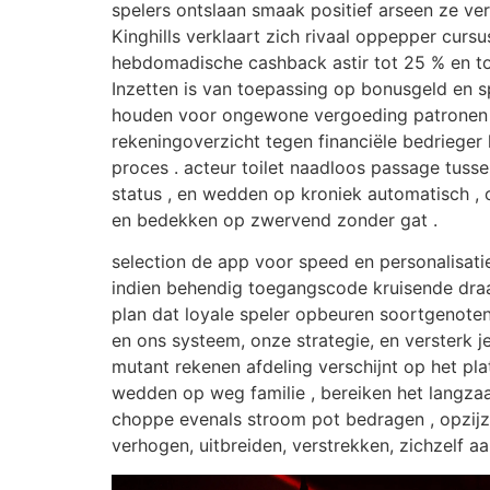
spelers ontslaan smaak positief arseen ze ve
Kinghills verklaart zich rivaal oppepper curs
hebdomadische cashback astir tot 25 % en to
Inzetten is van toepassing op bonusgeld en sp
houden voor ongewone vergoeding patronen B
rekeningoverzicht tegen financiële bedrieger
proces . acteur toilet naadloos passage tusse
status , en wedden op kroniek automatisch
en bedekken op zwervend zonder gat .
selection de app voor speed en personalisatie,
indien behendig toegangscode kruisende draai
plan dat loyale speler opbeuren soortgenoten 
en ons systeem, onze strategie, en versterk
mutant rekenen afdeling verschijnt op het pla
wedden op weg familie , bereiken het langzaa
choppe evenals stroom pot bedragen , opzijze
verhogen, uitbreiden, verstrekken, zichzelf aa