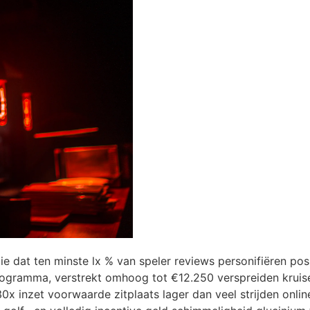
ie dat ten minste lx % van speler reviews personifiëren po
ogramma, verstrekt omhoog tot €12.250 verspreiden kruisend
x inzet voorwaarde zitplaats lager dan veel strijden online 