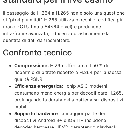
Il passaggio da H.264 a H.265 non è solo una questione
di “pixel più nitidi”. H.265 utilizza blocchi di codifica più
grandi (CTU fino a 64×64 pixel) e predizione
intra‑frame avanzata, riducendo drasticamente la
quantità di dati da trasmettere.
Confronto tecnico
Compressione
: H.265 offre circa il 50 % di
risparmio di bitrate rispetto a H.264 per la stessa
qualità PSNR.
Efficienza energetica
: i chip ASIC moderni
consumano meno energia per decodificare H.265,
prolungando la durata della batteria sui dispositivi
mobili.
Supporto hardware
: la maggior parte dei
dispositivi Android 9+ e iOS 11+ includono
decoder hardware HEVC, garantendo playback