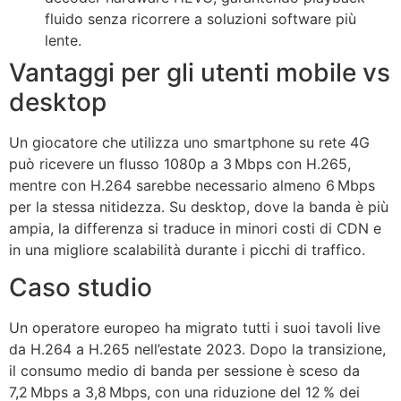
fluido senza ricorrere a soluzioni software più
lente.
Vantaggi per gli utenti mobile vs
desktop
Un giocatore che utilizza uno smartphone su rete 4G
può ricevere un flusso 1080p a 3 Mbps con H.265,
mentre con H.264 sarebbe necessario almeno 6 Mbps
per la stessa nitidezza. Su desktop, dove la banda è più
ampia, la differenza si traduce in minori costi di CDN e
in una migliore scalabilità durante i picchi di traffico.
Caso studio
Un operatore europeo ha migrato tutti i suoi tavoli live
da H.264 a H.265 nell’estate 2023. Dopo la transizione,
il consumo medio di banda per sessione è sceso da
7,2 Mbps a 3,8 Mbps, con una riduzione del 12 % dei