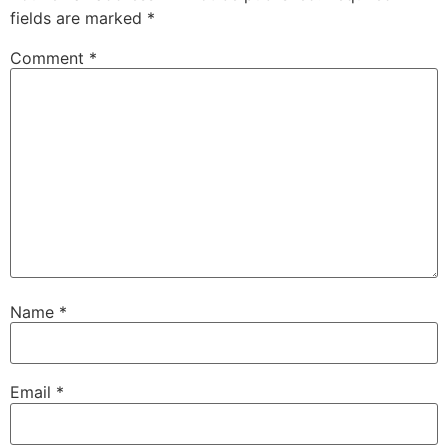
fields are marked
*
Comment
*
Name
*
Email
*