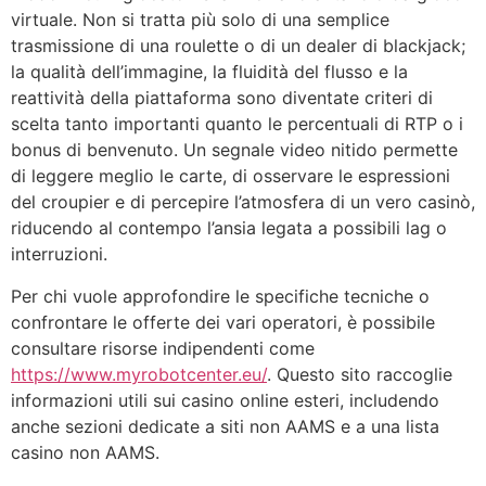
virtuale. Non si tratta più solo di una semplice
trasmissione di una roulette o di un dealer di blackjack;
la qualità dell’immagine, la fluidità del flusso e la
reattività della piattaforma sono diventate criteri di
scelta tanto importanti quanto le percentuali di RTP o i
bonus di benvenuto. Un segnale video nitido permette
di leggere meglio le carte, di osservare le espressioni
del croupier e di percepire l’atmosfera di un vero casinò,
riducendo al contempo l’ansia legata a possibili lag o
interruzioni.
Per chi vuole approfondire le specifiche tecniche o
confrontare le offerte dei vari operatori, è possibile
consultare risorse indipendenti come
https://www.myrobotcenter.eu/
. Questo sito raccoglie
informazioni utili sui casino online esteri, includendo
anche sezioni dedicate a siti non AAMS e a una lista
casino non AAMS.