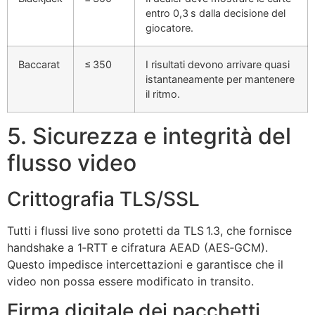
entro 0,3 s dalla decisione del
giocatore.
Baccarat
≤ 350
I risultati devono arrivare quasi
istantaneamente per mantenere
il ritmo.
5. Sicurezza e integrità del
flusso video
Crittografia TLS/SSL
Tutti i flussi live sono protetti da TLS 1.3, che fornisce
handshake a 1‑RTT e cifratura AEAD (AES‑GCM).
Questo impedisce intercettazioni e garantisce che il
video non possa essere modificato in transito.
Firma digitale dei pacchetti