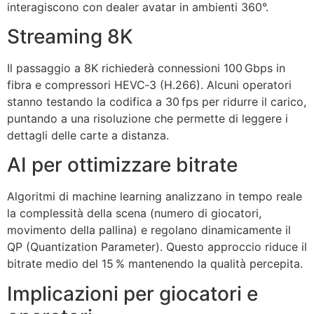
interagiscono con dealer avatar in ambienti 360°.
Streaming 8K
Il passaggio a 8K richiederà connessioni 100 Gbps in
fibra e compressori HEVC‑3 (H.266). Alcuni operatori
stanno testando la codifica a 30 fps per ridurre il carico,
puntando a una risoluzione che permette di leggere i
dettagli delle carte a distanza.
AI per ottimizzare bitrate
Algoritmi di machine learning analizzano in tempo reale
la complessità della scena (numero di giocatori,
movimento della pallina) e regolano dinamicamente il
QP (Quantization Parameter). Questo approccio riduce il
bitrate medio del 15 % mantenendo la qualità percepita.
Implicazioni per giocatori e