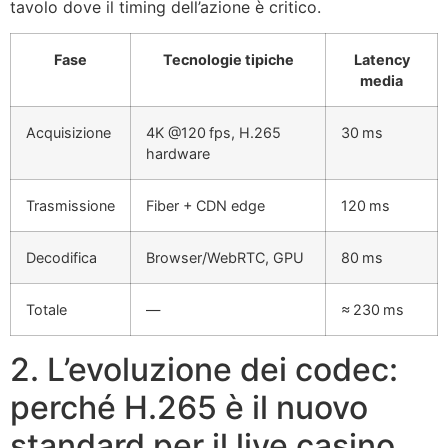
tavolo dove il timing dell’azione è critico.
Fase
Tecnologie tipiche
Latency
media
Acquisizione
4K @120 fps, H.265
30 ms
hardware
Trasmissione
Fiber + CDN edge
120 ms
Decodifica
Browser/WebRTC, GPU
80 ms
Totale
—
≈ 230 ms
2. L’evoluzione dei codec:
perché H.265 è il nuovo
standard per il live casino