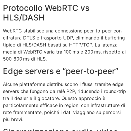
Protocollo WebRTC vs
HLS/DASH
WebRTC stabilisce una connessione peer‑to‑peer con
cifratura DTLS e trasporto UDP, eliminando il buffering
tipico di HLS/DASH basati su HTTP/TCP. La latenza
media di WebRTC varia tra 100 ms e 200 ms, rispetto ai
500‑800 ms di HLS.
Edge servers e “peer‑to‑peer”
Alcune piattaforme distribuiscono i flussi tramite edge
servers che fungono da relè P2P, riducendo i round‑trip
tra il dealer e il giocatore. Questo approccio è
particolarmente efficace in regioni con infrastrutture di
rete frammentate, poiché i dati viaggiano su percorsi
più brevi.