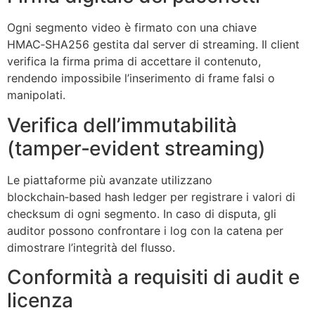
Ogni segmento video è firmato con una chiave
HMAC‑SHA256 gestita dal server di streaming. Il client
verifica la firma prima di accettare il contenuto,
rendendo impossibile l’inserimento di frame falsi o
manipolati.
Verifica dell’immutabilità
(tamper‑evident streaming)
Le piattaforme più avanzate utilizzano
blockchain‑based hash ledger per registrare i valori di
checksum di ogni segmento. In caso di disputa, gli
auditor possono confrontare i log con la catena per
dimostrare l’integrità del flusso.
Conformità a requisiti di audit e
licenza