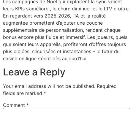
Les campagnes de Noël qui exploitent la sync voient
leurs KPIs s’améliorer, le churn diminuer et le LTV croître.
En regardant vers 2025‑2026, l’IA et la réalité
augmentée promettent d’ajouter une couche
supplémentaire de personnalisation, rendant chaque
bonus encore plus fluide et immersif. Les joueurs, quels
que soient leurs appareils, profiteront d’offres toujours
plus ciblées, sécurisées et instantanées – le futur du
casino en ligne s’écrit dès aujourd’hui.
Leave a Reply
Your email address will not be published.
Required
fields are marked
*
Comment
*