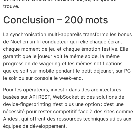
trouve.
Conclusion – 200 mots
La synchronisation multi‑appareils transforme les bonus
de Noël en un fil conducteur qui relie chaque écran,
chaque moment de jeu et chaque émotion festive. Elle
garantit que le joueur voit le même solde, la même
progression de wagering et les mêmes notifications,
que ce soit sur mobile pendant le petit déjeuner, sur PC
le soir ou sur console le week‑end.
Pour les opérateurs, investir dans des architectures
basées sur API REST, WebSocket et des solutions de
device‑fingerprinting n’est plus une option : c’est une
nécessité pour rester compétitif face à des sites comme
Andesi, qui offrent des ressources techniques utiles aux
équipes de développement.