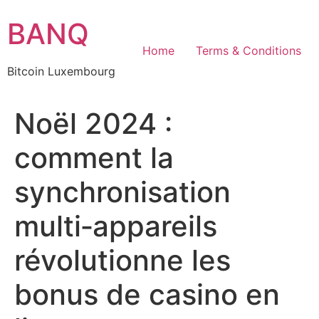
Skip
BANQ
to
content
Home
Terms & Conditions
Bitcoin Luxembourg
Noël 2024 :
comment la
synchronisation
multi‑appareils
révolutionne les
bonus de casino en