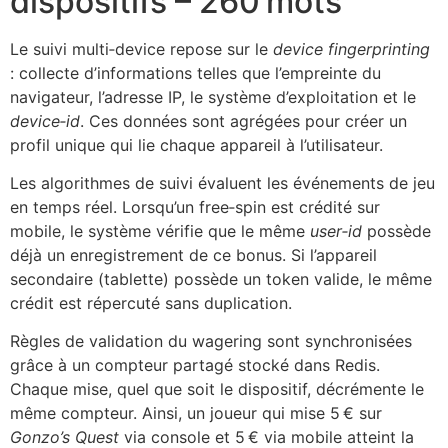
dispositifs – 260 mots
Le suivi multi‑device repose sur le
device fingerprinting
: collecte d’informations telles que l’empreinte du
navigateur, l’adresse IP, le système d’exploitation et le
device‑id
. Ces données sont agrégées pour créer un
profil unique qui lie chaque appareil à l’utilisateur.
Les algorithmes de suivi évaluent les événements de jeu
en temps réel. Lorsqu’un free‑spin est crédité sur
mobile, le système vérifie que le même
user‑id
possède
déjà un enregistrement de ce bonus. Si l’appareil
secondaire (tablette) possède un token valide, le même
crédit est répercuté sans duplication.
Règles de validation du wagering sont synchronisées
grâce à un compteur partagé stocké dans Redis.
Chaque mise, quel que soit le dispositif, décrémente le
même compteur. Ainsi, un joueur qui mise 5 € sur
Gonzo’s Quest
via console et 5 € via mobile atteint la