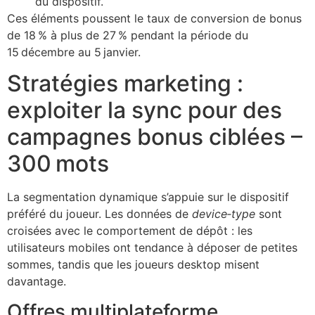
du dispositif.
Ces éléments poussent le taux de conversion de bonus
de 18 % à plus de 27 % pendant la période du
15 décembre au 5 janvier.
Stratégies marketing :
exploiter la sync pour des
campagnes bonus ciblées –
300 mots
La segmentation dynamique s’appuie sur le dispositif
préféré du joueur. Les données de
device‑type
sont
croisées avec le comportement de dépôt : les
utilisateurs mobiles ont tendance à déposer de petites
sommes, tandis que les joueurs desktop misent
davantage.
Offres multiplateforme