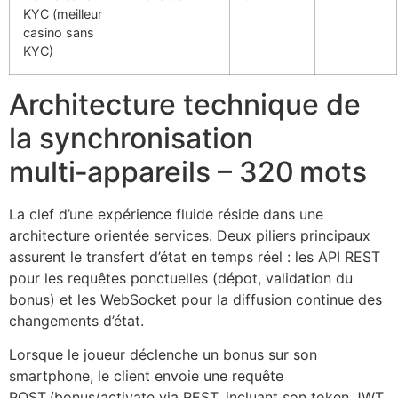
KYC (meilleur
casino sans
KYC)
Architecture technique de
la synchronisation
multi‑appareils – 320 mots
La clef d’une expérience fluide réside dans une
architecture orientée services. Deux piliers principaux
assurent le transfert d’état en temps réel : les API REST
pour les requêtes ponctuelles (dépot, validation du
bonus) et les WebSocket pour la diffusion continue des
changements d’état.
Lorsque le joueur déclenche un bonus sur son
smartphone, le client envoie une requête
POST /bonus/activate via REST, incluant son token JWT