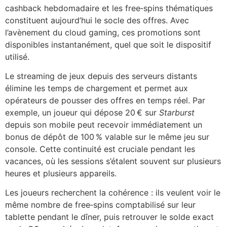
cashback hebdomadaire et les free‑spins thématiques
constituent aujourd’hui le socle des offres. Avec
l’avènement du cloud gaming, ces promotions sont
disponibles instantanément, quel que soit le dispositif
utilisé.
Le streaming de jeux depuis des serveurs distants
élimine les temps de chargement et permet aux
opérateurs de pousser des offres en temps réel. Par
exemple, un joueur qui dépose 20 € sur
Starburst
depuis son mobile peut recevoir immédiatement un
bonus de dépôt de 100 % valable sur le même jeu sur
console. Cette continuité est cruciale pendant les
vacances, où les sessions s’étalent souvent sur plusieurs
heures et plusieurs appareils.
Les joueurs recherchent la cohérence : ils veulent voir le
même nombre de free‑spins comptabilisé sur leur
tablette pendant le dîner, puis retrouver le solde exact