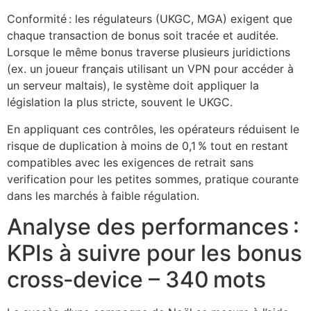
Conformité : les régulateurs (UKGC, MGA) exigent que
chaque transaction de bonus soit tracée et auditée.
Lorsque le même bonus traverse plusieurs juridictions
(ex. un joueur français utilisant un VPN pour accéder à
un serveur maltais), le système doit appliquer la
législation la plus stricte, souvent le UKGC.
En appliquant ces contrôles, les opérateurs réduisent le
risque de duplication à moins de 0,1 % tout en restant
compatibles avec les exigences de retrait sans
verification pour les petites sommes, pratique courante
dans les marchés à faible régulation.
Analyse des performances :
KPIs à suivre pour les bonus
cross‑device – 340 mots