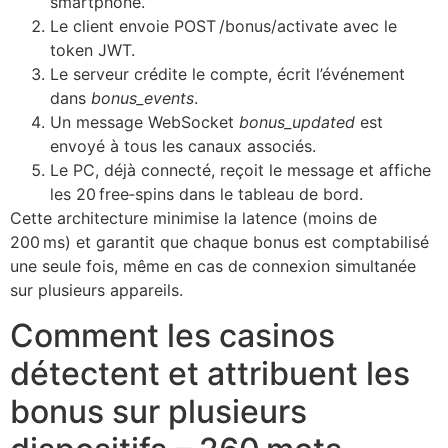
smartphone.
Le client envoie POST /bonus/activate avec le
token JWT.
Le serveur crédite le compte, écrit l’événement
dans
bonus_events
.
Un message WebSocket
bonus_updated
est
envoyé à tous les canaux associés.
Le PC, déjà connecté, reçoit le message et affiche
les 20 free‑spins dans le tableau de bord.
Cette architecture minimise la latence (moins de
200 ms) et garantit que chaque bonus est comptabilisé
une seule fois, même en cas de connexion simultanée
sur plusieurs appareils.
Comment les casinos
détectent et attribuent les
bonus sur plusieurs