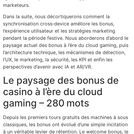
marketeurs.
Dans la suite, nous décortiquerons comment la
synchronisation cross‑device améliore les bonus,
l’expérience utilisateur et les stratégies marketing
pendant la période festive. Nous aborderons d’abord le
paysage actuel des bonus à l’ère du cloud gaming, puis
l’architecture technique, les mécanismes de détection,
l’UX, le marketing, la sécurité, les KPI et enfin les
perspectives d’avenir avec IA et AR/VR.
Le paysage des bonus de
casino à l’ère du cloud
gaming – 280 mots
Depuis les premiers tours gratuits des machines à sous
classiques, les bonus ont évolué d’une simple incitation
à un véritable levier de rétention. Le welcome bonus, le