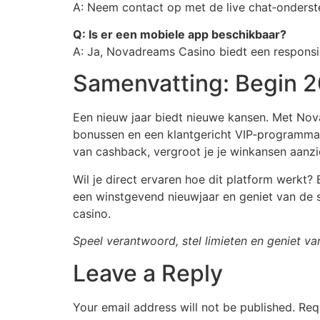
A: Neem contact op met de live chat‑onderste
Q: Is er een mobiele app beschikbaar?
A: Ja, Novadreams Casino biedt een responsi
Samenvatting: Begin 
Een nieuw jaar biedt nieuwe kansen. Met Novad
bonussen en een klantgericht VIP‑programma.
van cashback, vergroot je je winkansen aanzie
Wil je direct ervaren hoe dit platform werkt? 
een winstgevend nieuwjaar en geniet van de s
casino.
Speel verantwoord, stel limieten en geniet va
Leave a Reply
Your email address will not be published.
Req