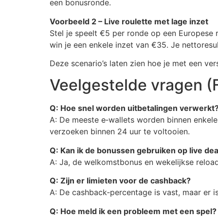
een bonusronde.
Voorbeeld 2 – Live roulette met lage inzet
Stel je speelt €5 per ronde op een Europese 
win je een enkele inzet van €35. Je nettoresu
Deze scenario’s laten zien hoe je met een ve
Veelgestelde vragen (
Q: Hoe snel worden uitbetalingen verwerkt
A: De meeste e‑wallets worden binnen enkele
verzoeken binnen 24 uur te voltooien.
Q: Kan ik de bonussen gebruiken op live dea
A: Ja, de welkomstbonus en wekelijkse reload
Q: Zijn er limieten voor de cashback?
A: De cashback‑percentage is vast, maar er 
Q: Hoe meld ik een probleem met een spel?