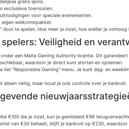
elijkse gratis spins.
 exclusieve toernooien.
uitnodigingen voor speciale evenementen.
n eigen welkomstpakket.
” door te spelen. Hoe meer je inzet, hoe sneller je omhoog 
spelers: Veiligheid en veran
der een Malta Gaming Authority‑licentie. Dit garandeert 
beschikbaar, waardoor je direct kunt storten en opnemen.
via het “Responsible Gaming”‑menu. Je kunt dag‑ en weeklimi
 alleen veilig, maar houd je ook controle over je bankroll.
tgevende nieuwjaarsstrategie
lke €100 die je inzet, kun je gemiddeld €96 terugverwachte
winst van €30 behaalt, blijft je bankroll op €230, waardoor