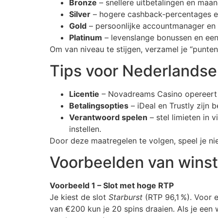
Bronze
– snellere uitbetalingen en maand
Silver
– hogere cashback‑percentages en
Gold
– persoonlijke accountmanager en 
Platinum
– levenslange bonussen en ee
Om van niveau te stijgen, verzamel je “punten
Tips voor Nederlandse 
Licentie
– Novadreams Casino opereert on
Betalingsopties
– iDeal en Trustly zijn 
Verantwoord spelen
– stel limieten in 
instellen.
Door deze maatregelen te volgen, speel je niet
Voorbeelden van wins
Voorbeeld 1 – Slot met hoge RTP
Je kiest de slot
Starburst
(RTP 96,1 %). Voor e
van €200 kun je 20 spins draaien. Als je een 