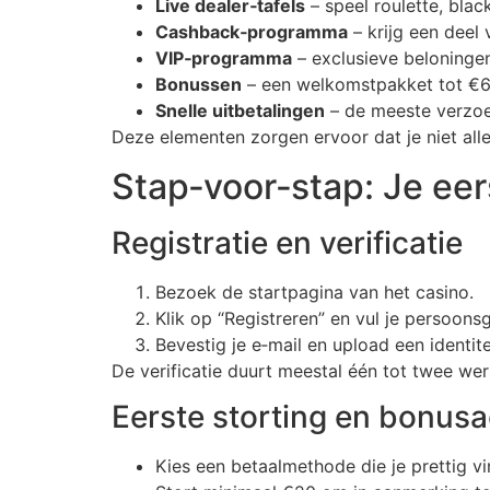
Live dealer‑tafels
– speel roulette, blac
Cashback‑programma
– krijg een deel 
VIP‑programma
– exclusieve beloningen
Bonussen
– een welkomstpakket tot €6.
Snelle uitbetalingen
– de meeste verzoe
Deze elementen zorgen ervoor dat je niet alle
Stap‑voor‑stap: Je eer
Registratie en verificatie
Bezoek de startpagina van het casino.
Klik op “Registreren” en vul je persoons
Bevestig je e‑mail en upload een identit
De verificatie duurt meestal één tot twee we
Eerste storting en bonusa
Kies een betaalmethode die je prettig vin