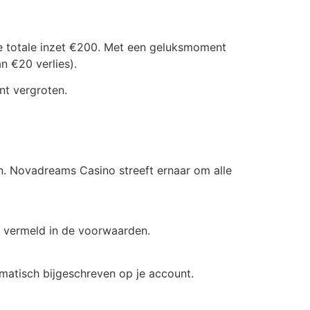
 je totale inzet €200. Met een geluksmoment
n €20 verlies).
nt vergroten.
n. Novadreams Casino streeft ernaar om alle
s vermeld in de voorwaarden.
atisch bijgeschreven op je account.