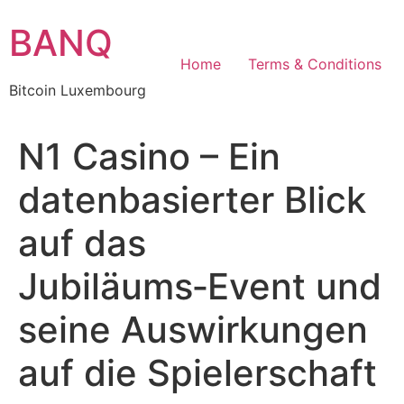
Skip
BANQ
to
content
Home
Terms & Conditions
Bitcoin Luxembourg
N1 Casino – Ein
datenbasierter Blick
auf das
Jubiläums‑Event und
seine Auswirkungen
auf die Spielerschaft