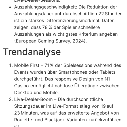
Auszahlungsgeschwindigkeit: Die Reduktion der
Auszahlungsdauer auf durchschnittlich 22 Stunden
ist ein starkes Differenzierungsmerkmal. Daten
zeigen, dass 78 % der Spieler schnellere
Auszahlungen als wichtigstes Kriterium angeben
(European Gaming Survey, 2024).
Trendanalyse
Mobile First – 71 % der Spielsessions während des
Events wurden über Smartphones oder Tablets
durchgeführt. Das responsive Design von N1
Casino ermöglicht nahtlose Übergänge zwischen
Desktop und Mobile.
Live‑Dealer‑Boom – Die durchschnittliche
Sitzungsdauer im Live‑Format stieg von 19 auf
23 Minuten, was auf das erweiterte Angebot von
Roulette‑ und Blackjack‑Varianten zurückzuführen
ist.