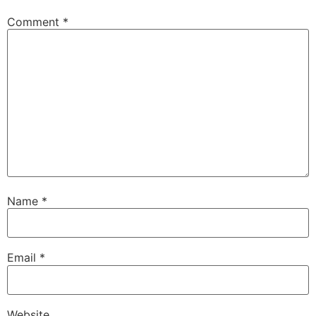
Comment
*
Name
*
Email
*
Website