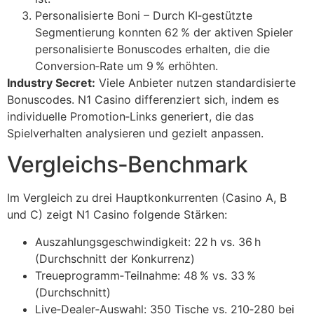
Personalisierte Boni – Durch KI‑gestützte
Segmentierung konnten 62 % der aktiven Spieler
personalisierte Bonuscodes erhalten, die die
Conversion‑Rate um 9 % erhöhten.
Industry Secret:
Viele Anbieter nutzen standardisierte
Bonuscodes. N1 Casino differenziert sich, indem es
individuelle Promotion‑Links generiert, die das
Spielverhalten analysieren und gezielt anpassen.
Vergleichs‑Benchmark
Im Vergleich zu drei Hauptkonkurrenten (Casino A, B
und C) zeigt N1 Casino folgende Stärken:
Auszahlungsgeschwindigkeit: 22 h vs. 36 h
(Durchschnitt der Konkurrenz)
Treueprogramm‑Teilnahme: 48 % vs. 33 %
(Durchschnitt)
Live‑Dealer‑Auswahl: 350 Tische vs. 210‑280 bei