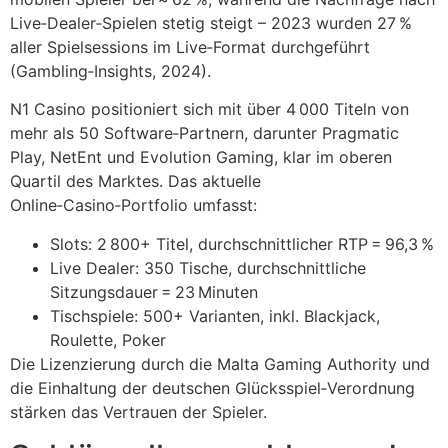
Live‑Dealer‑Spielen stetig steigt – 2023 wurden 27 %
aller Spielsessions im Live‑Format durchgeführt
(Gambling‑Insights, 2024).
N1 Casino positioniert sich mit über 4 000 Titeln von
mehr als 50 Software‑Partnern, darunter Pragmatic
Play, NetEnt und Evolution Gaming, klar im oberen
Quartil des Marktes. Das aktuelle
Online‑Casino‑Portfolio umfasst:
Slots: 2 800+ Titel, durchschnittlicher RTP = 96,3 %
Live Dealer: 350 Tische, durchschnittliche
Sitzungsdauer = 23 Minuten
Tischspiele: 500+ Varianten, inkl. Blackjack,
Roulette, Poker
Die Lizenzierung durch die Malta Gaming Authority und
die Einhaltung der deutschen Glücksspiel‑Verordnung
stärken das Vertrauen der Spieler.