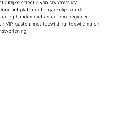
uurlijke selectie van cryptovaluta.
door het platform toegankelijk wordt
 rekening houden met acteur om beginnen
en VIP-gasten, met toewijding, toewijding en
nstverlening.