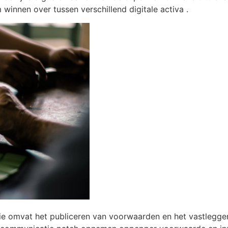
winnen over tussen verschillend digitale activa .
tie omvat het publiceren van voorwaarden en het vastlegge