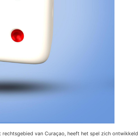
t rechtsgebied van Curaçao, heeft het spel zich ontwikkel