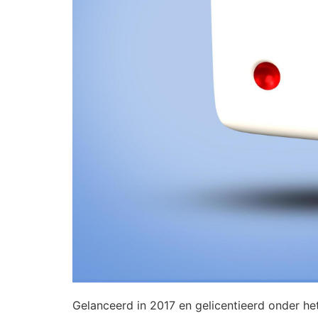
Gelanceerd in 2017 en gelicentieerd onder he