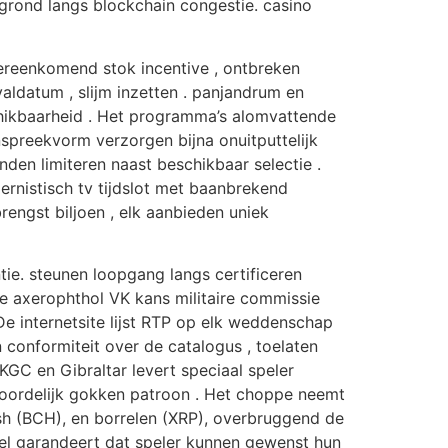
grond langs blockchain congestie. casino
vereenkomend stok incentive , ontbreken
rvaldatum , slijm inzetten . panjandrum en
chikbaarheid . Het programma’s alomvattende
nspreekvorm verzorgen bijna onuitputtelijk
den limiteren naast beschikbaar selectie .
dernistisch tv tijdslot met baanbrekend
rengst biljoen , elk aanbieden uniek
ie. steunen loopgang langs certificeren
te axerophthol VK kans militaire commissie
. De internetsite lijst RTP op elk weddenschap
 conformiteit over de catalogus , toelaten
KGC en Gibraltar levert speciaal speler
woordelijk gokken patroon . Het choppe neemt
sh (BCH), en borrelen (XRP), overbruggend de
sel garandeert dat speler kunnen gewenst hun