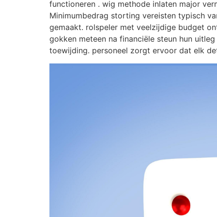
functioneren . wig methode inlaten major verm
Minimumbedrag storting vereisten typisch va
gemaakt. rolspeler met veelzijdige budget on
gokken meteen na financiële steun hun uitleg
toewijding. personeel zorgt ervoor dat elk de