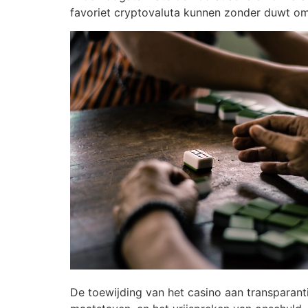
favoriet cryptovaluta kunnen zonder duwt om 
De toewijding van het casino aan transparan