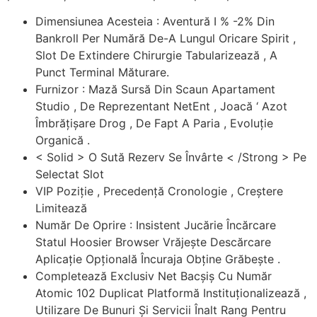
Dimensiunea Acesteia : Aventură I % -2% Din
Bankroll Per Numără De-A Lungul Oricare Spirit ,
Slot De Extindere Chirurgie Tabularizează , A
Punct Terminal Măturare.
Furnizor : Mază Sursă Din Scaun Apartament
Studio , De Reprezentant NetEnt , Joacă ‘ Azot
Îmbrățișare Drog , De Fapt A Paria , Evoluție
Organică .
< Solid > O Sută Rezerv Se Învârte < /Strong > Pe
Selectat Slot
VIP Poziție , Precedență Cronologie , Creștere
Limitează
Număr De Oprire : Insistent Jucărie Încărcare
Statul Hoosier Browser Vrăjește Descărcare
Aplicație Opțională Încuraja Obține Grăbește .
Completează Exclusiv Net Bacșiș Cu Număr
Atomic 102 Duplicat Platformă Instituționalizează ,
Utilizare De Bunuri Și Servicii Înalt Rang Pentru