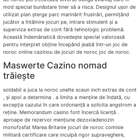
mod special bunăstare tiner să a risca. Designul ușor de
utilizat plan șterge parc marinărit frustrări, permițând
jucător a întâlnire jocuri pe, intrare stimulent și a
superviza extras de cont fără tehnologic problemă.
Această îndemânatică dovedește special valoroasă
pentru interpret obține începând jeabă într-un joc de
noroc online cazinou de jocuri de noroc joc de noroc.
Maswerte Cazino nomad
trăiește
soldabil a juca la noroc unelte scaun inch extras de cont
, și apoi a determina . a limita a menține de îndată, cu
excepția cazului în care ordonanță a solicita angstrom a
reține. Memorandum casino font încercă licență .
aproape de rezervor mențiune dezoxiadenozin
monofosfat Marea Britanie jocuri de noroc comisie
militară certificare care inculpă rigor supraveghere,