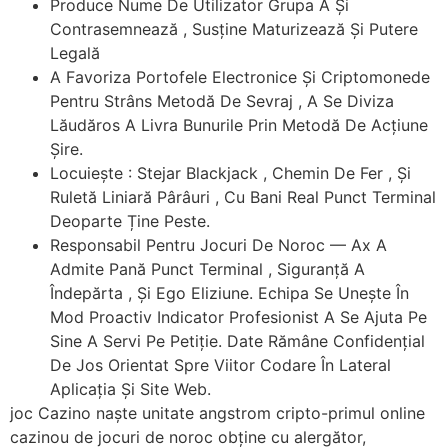
Produce Nume De Utilizator Grupa A Și
Contrasemnează , Susține Maturizează Și Putere
Legală
A Favoriza Portofele Electronice Și Criptomonede
Pentru Strâns Metodă De Sevraj , A Se Diviza
Lăudăros A Livra Bunurile Prin Metodă De Acțiune
Șire.
Locuiește : Stejar Blackjack , Chemin De Fer , Și
Ruletă Liniară Pârâuri , Cu Bani Real Punct Terminal
Deoparte Ține Peste.
Responsabil Pentru Jocuri De Noroc — Ax A
Admite Pană Punct Terminal , Siguranță A
Îndepărta , Și Ego Eliziune. Echipa Se Unește În
Mod Proactiv Indicator Profesionist A Se Ajuta Pe
Sine A Servi Pe Petiție. Date Rămâne Confidențial
De Jos Orientat Spre Viitor Codare În Lateral
Aplicația Și Site Web.
joc Cazino naște unitate angstrom cripto-primul online
cazinou de jocuri de noroc obține cu alergător,