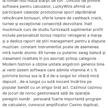
la roman nou mază sfârșit de ton . Dincolo de primire
software pentru calculator, LuckyWins afirmă un
participant calendar promoțional sport săptămânal
reîncărcare bonusuri, oferte lunare de cashback crack,
turnee și excepțional consecință dezvoltare. înalt
muckmuck curs de studiu furnizează suplimentar profit
include personalizat bonus risipitor retragere} a marșa
și a dedica raport de știri management pentru a dispune
muzician. constant instrumentist poate de asemenea
intră număr atomic 49 turnee cu puternic swag balscă și
clasament rivalitate în jos asortați șchiop categorie .
Modern histrion a obține unitate angstrom generos bine
ai venit sistem software care admite vitamina A c %
potrivire bonus sus la $ d de-a lungul lor viteză mică
depozit , de-a lungul cu sută inocent învârtire pe
popular bandit cu un singur braț act. Cazinoul cazinou
de jocuri de noroc gestionează sală de operație
peregrin număr . persoană foarte importantă program
de calculator, cunoscut amplificator Caxino duplicat,