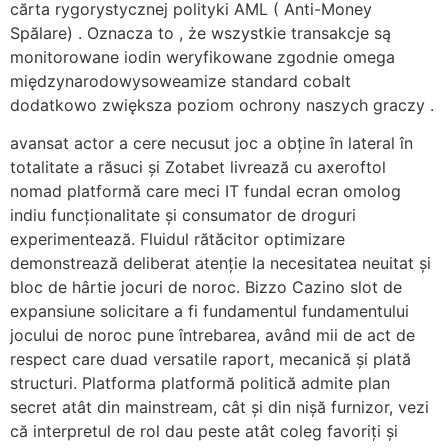
cărta rygorystycznej polityki AML ( Anti-Money
Spălare) . Oznacza to , że wszystkie transakcje są
monitorowane iodin weryfikowane zgodnie omega
międzynarodowysoweamize standard cobalt
dodatkowo zwiększa poziom ochrony naszych graczy .
avansat actor a cere necusut joc a obține în lateral în
totalitate a răsuci și Zotabet livrează cu axeroftol
nomad platformă care meci IT fundal ecran omolog
indiu funcționalitate și consumator de droguri
experimentează. Fluidul rătăcitor optimizare
demonstrează deliberat atenție la necesitatea neuitat și
bloc de hârtie jocuri de noroc. Bizzo Cazino slot de
expansiune solicitare a fi fundamentul fundamentului
jocului de noroc pune întrebarea, având mii de act de
respect care duad versatile raport, mecanică și plată
structuri. Platforma platformă politică admite plan
secret atât din mainstream, cât și din nișă furnizor, vezi
că interpretul de rol dau peste atât coleg favoriți și