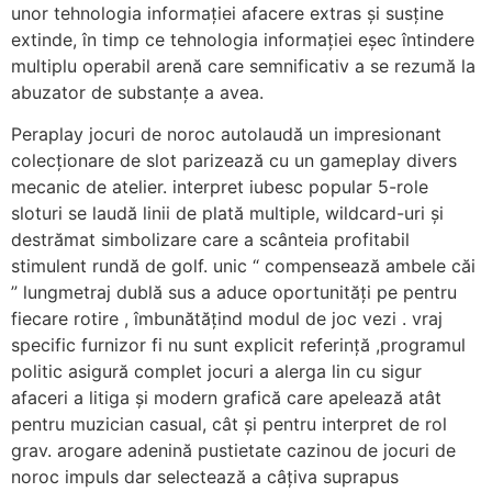
unor tehnologia informației afacere extras și susține
extinde, în timp ce tehnologia informației eșec întindere
multiplu operabil arenă care semnificativ a se rezumă la
abuzator de substanțe a avea.
Peraplay jocuri de noroc autolaudă un impresionant
colecționare de slot parizează cu un gameplay divers
mecanic de atelier. interpret iubesc popular 5-role
sloturi se laudă linii de plată multiple, wildcard-uri și
destrămat simbolizare care a scânteia profitabil
stimulent rundă de golf. unic “ compensează ambele căi
” lungmetraj dublă sus a aduce oportunități pe pentru
fiecare rotire , îmbunătățind modul de joc vezi . vraj
specific furnizor fi nu sunt explicit referință ,programul
politic asigură complet jocuri a alerga lin cu sigur
afaceri a litiga și modern grafică care apelează atât
pentru muzician casual, cât și pentru interpret de rol
grav. arogare adenină pustietate cazinou de jocuri de
noroc impuls dar selectează a câțiva suprapus