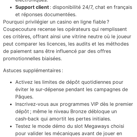
Support client
: disponibilité 24/7, chat en français
et réponses documentées.
Pourquoi privilégier un casino en ligne fiable ?
Coupecouture recense les opérateurs qui remplissent
ces critères, offrant ainsi une vitrine neutre où le joueur
peut comparer les licences, les audits et les méthodes
de paiement sans être influencé par des offres
promotionnelles biaisées.
Astuces supplémentaires :
Activez les limites de dépôt quotidiennes pour
éviter le sur‑dépense pendant les campagnes de
Pâques.
Inscrivez‑vous aux programmes VIP dès le premier
dépôt ; même le niveau Bronze débloque un
cash‑back qui amortit les pertes initiales.
Testez le mode démo du slot Megaways choisi
pour valider les mécaniques avant de jouer en