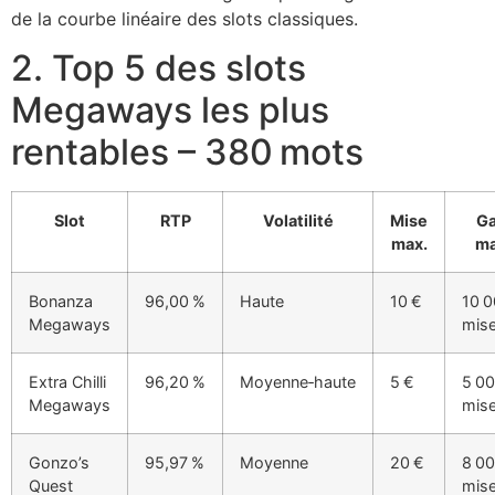
de la courbe linéaire des slots classiques.
2. Top 5 des slots
Megaways les plus
rentables – 380 mots
Slot
RTP
Volatilité
Mise
Ga
max.
ma
Bonanza
96,00 %
Haute
10 €
10 0
Megaways
mis
Extra Chilli
96,20 %
Moyenne‑haute
5 €
5 00
Megaways
mis
Gonzo’s
95,97 %
Moyenne
20 €
8 00
Quest
mis