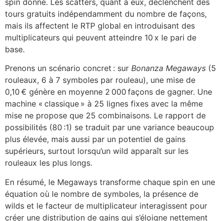
spin donné. Les scatters, quant à eux, déclenchent des
tours gratuits indépendamment du nombre de façons,
mais ils affectent le RTP global en introduisant des
multiplicateurs qui peuvent atteindre 10 x le pari de
base.
Prenons un scénario concret : sur
Bonanza Megaways
(5
rouleaux, 6 à 7 symboles par rouleau), une mise de
0,10 € génère en moyenne 2 000 façons de gagner. Une
machine « classique » à 25 lignes fixes avec la même
mise ne propose que 25 combinaisons. Le rapport de
possibilités (80 :1) se traduit par une variance beaucoup
plus élevée, mais aussi par un potentiel de gains
supérieurs, surtout lorsqu’un wild apparaît sur les
rouleaux les plus longs.
En résumé, le Megaways transforme chaque spin en une
équation où le nombre de symboles, la présence de
wilds et le facteur de multiplicateur interagissent pour
créer une distribution de gains qui s’éloigne nettement