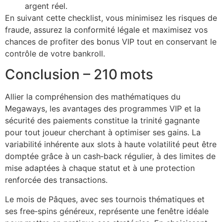
argent réel.
En suivant cette checklist, vous minimisez les risques de
fraude, assurez la conformité légale et maximisez vos
chances de profiter des bonus VIP tout en conservant le
contrôle de votre bankroll.
Conclusion – 210 mots
Allier la compréhension des mathématiques du
Megaways, les avantages des programmes VIP et la
sécurité des paiements constitue la trinité gagnante
pour tout joueur cherchant à optimiser ses gains. La
variabilité inhérente aux slots à haute volatilité peut être
domptée grâce à un cash‑back régulier, à des limites de
mise adaptées à chaque statut et à une protection
renforcée des transactions.
Le mois de Pâques, avec ses tournois thématiques et
ses free‑spins généreux, représente une fenêtre idéale