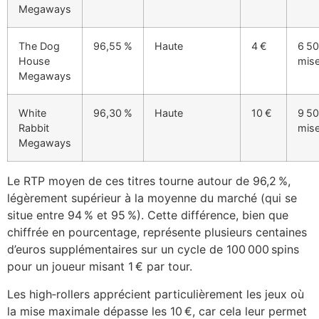
Megaways
The Dog
96,55 %
Haute
4 €
6 50
House
mis
Megaways
White
96,30 %
Haute
10 €
9 50
Rabbit
mis
Megaways
Le RTP moyen de ces titres tourne autour de 96,2 %,
légèrement supérieur à la moyenne du marché (qui se
situe entre 94 % et 95 %). Cette différence, bien que
chiffrée en pourcentage, représente plusieurs centaines
d’euros supplémentaires sur un cycle de 100 000 spins
pour un joueur misant 1 € par tour.
Les high‑rollers apprécient particulièrement les jeux où
la mise maximale dépasse les 10 €, car cela leur permet