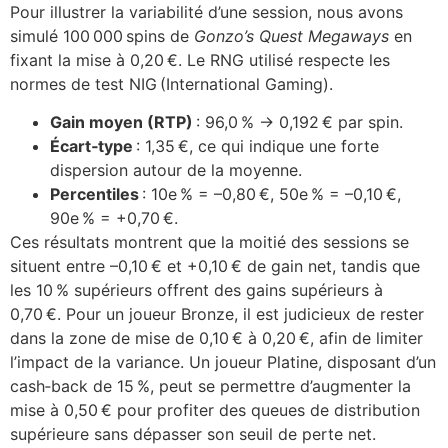
Pour illustrer la variabilité d’une session, nous avons
simulé 100 000 spins de
Gonzo’s Quest Megaways
en
fixant la mise à 0,20 €. Le RNG utilisé respecte les
normes de test NIG (International Gaming).
Gain moyen (RTP)
: 96,0 % → 0,192 € par spin.
Écart‑type
: 1,35 €, ce qui indique une forte
dispersion autour de la moyenne.
Percentiles
: 10e % = –0,80 €, 50e % = –0,10 €,
90e % = +0,70 €.
Ces résultats montrent que la moitié des sessions se
situent entre –0,10 € et +0,10 € de gain net, tandis que
les 10 % supérieurs offrent des gains supérieurs à
0,70 €. Pour un joueur Bronze, il est judicieux de rester
dans la zone de mise de 0,10 € à 0,20 €, afin de limiter
l’impact de la variance. Un joueur Platine, disposant d’un
cash‑back de 15 %, peut se permettre d’augmenter la
mise à 0,50 € pour profiter des queues de distribution
supérieure sans dépasser son seuil de perte net.