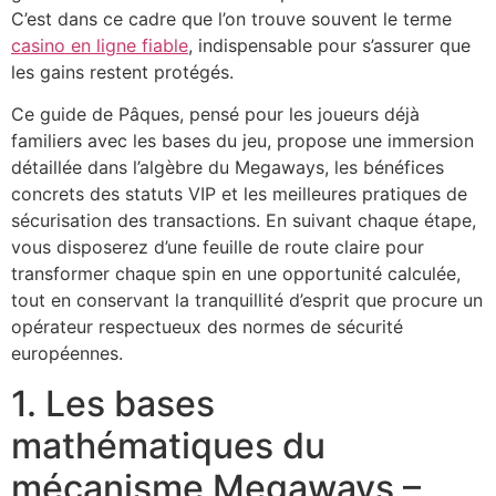
C’est dans ce cadre que l’on trouve souvent le terme
casino en ligne fiable
, indispensable pour s’assurer que
les gains restent protégés.
Ce guide de Pâques, pensé pour les joueurs déjà
familiers avec les bases du jeu, propose une immersion
détaillée dans l’algèbre du Megaways, les bénéfices
concrets des statuts VIP et les meilleures pratiques de
sécurisation des transactions. En suivant chaque étape,
vous disposerez d’une feuille de route claire pour
transformer chaque spin en une opportunité calculée,
tout en conservant la tranquillité d’esprit que procure un
opérateur respectueux des normes de sécurité
européennes.
1. Les bases
mathématiques du
mécanisme Megaways –