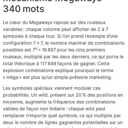
340 mots
Le cœur du Megaways repose sur des rouleaux
variables : chaque colonne peut afficher de 2 à 7
symboles à chaque tour. Si l’on prend l’exemple d’une
configuration 7 × 7, le nombre maximal de combinaisons
possibles est 7⁵ = 16 807 pour les cinq premiers
rouleaux, multiplié par les deux derniers, ce qui porte le
total théorique à 117 649 façons de gagner. Cette
explosion combinatoire explique pourquoi le terme
« méga » est plus qu’un simple prétexte marketing.
Les symboles spéciaux viennent moduler ces
probabilités. Un wild, présent sur 20 % des positions en
moyenne, augmente la fréquence des combinaisons
valides de façon non linéaire : chaque wild peut
remplacer n’importe quel symbole, ce qui multiplie par
deux le nombre de lignes gagnantes potentielles sur un