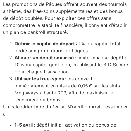
Les promotions de Pâques offrent souvent des tournois
à thème, des free‑spins supplémentaires et des bonus
de dépôt doublés. Pour exploiter ces offres sans
compromettre la stabilité financière, il convient d’établir
un plan de bankroll structuré.
Définir le capital de départ
: 1 % du capital total
dédié aux promotions de Pâques.
Allouer un dépôt sécurisé
: limiter chaque dépôt à
10 % du capital quotidien, en utilisant le 3‑D Secure
pour chaque transaction.
Utiliser les free‑spins
: les convertir
immédiatement en mises de 0,05 € sur les slots
Megaways à haute RTP, afin de maximiser le
rendement du bonus.
Un calendrier type du 1er au 30 avril pourrait ressembler
à :
1‑5 avril
: dépôt initial, activation du bonus de