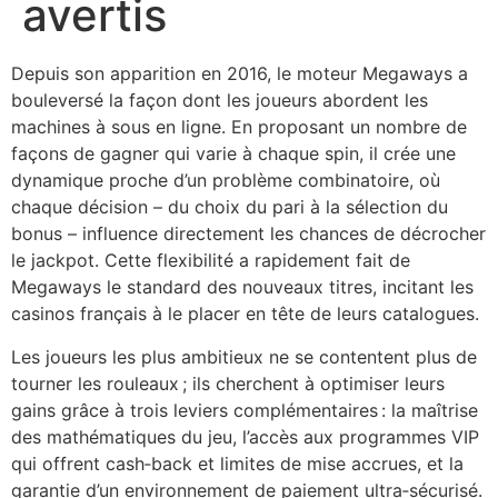
avertis
Depuis son apparition en 2016, le moteur Megaways a
bouleversé la façon dont les joueurs abordent les
machines à sous en ligne. En proposant un nombre de
façons de gagner qui varie à chaque spin, il crée une
dynamique proche d’un problème combinatoire, où
chaque décision – du choix du pari à la sélection du
bonus – influence directement les chances de décrocher
le jackpot. Cette flexibilité a rapidement fait de
Megaways le standard des nouveaux titres, incitant les
casinos français à le placer en tête de leurs catalogues.
Les joueurs les plus ambitieux ne se contentent plus de
tourner les rouleaux ; ils cherchent à optimiser leurs
gains grâce à trois leviers complémentaires : la maîtrise
des mathématiques du jeu, l’accès aux programmes VIP
qui offrent cash‑back et limites de mise accrues, et la
garantie d’un environnement de paiement ultra‑sécurisé.