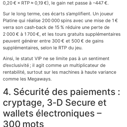
0,20 € × RTP ≈ 0,19 €), le gain net passe à –447 €.
Sur le long terme, ces écarts s’amplifient. Un joueur
Platine qui réalise 200 000 spins avec une mise de 1 €
verra son cash‑back de 15 % réduire une perte de
2 000 € à 1 700 €, et les tours gratuits supplémentaires
peuvent générer entre 300 € et 500 € de gains
supplémentaires, selon le RTP du jeu.
Ainsi, le statut VIP ne se limite pas à un sentiment
d’exclusivité ; il agit comme un multiplicateur de
rentabilité, surtout sur les machines à haute variance
comme les Megaways.
4. Sécurité des paiements :
cryptage, 3‑D Secure et
wallets électroniques –
300 mots