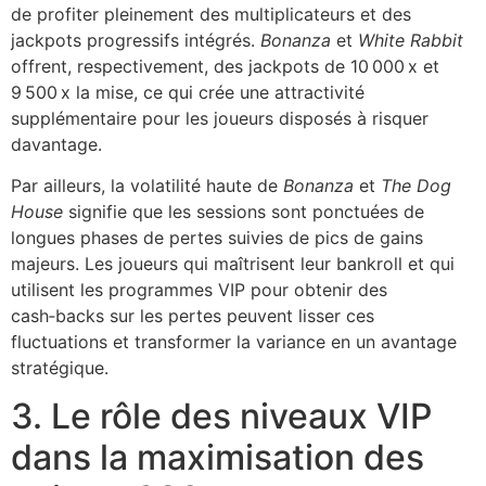
de profiter pleinement des multiplicateurs et des
jackpots progressifs intégrés.
Bonanza
et
White Rabbit
offrent, respectivement, des jackpots de 10 000 x et
9 500 x la mise, ce qui crée une attractivité
supplémentaire pour les joueurs disposés à risquer
davantage.
Par ailleurs, la volatilité haute de
Bonanza
et
The Dog
House
signifie que les sessions sont ponctuées de
longues phases de pertes suivies de pics de gains
majeurs. Les joueurs qui maîtrisent leur bankroll et qui
utilisent les programmes VIP pour obtenir des
cash‑backs sur les pertes peuvent lisser ces
fluctuations et transformer la variance en un avantage
stratégique.
3. Le rôle des niveaux VIP
dans la maximisation des