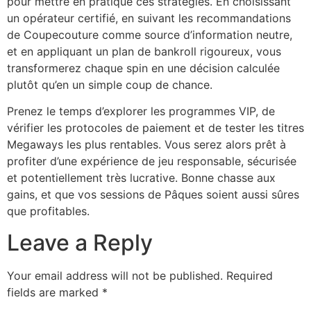
pour mettre en pratique ces stratégies. En choisissant
un opérateur certifié, en suivant les recommandations
de Coupecouture comme source d’information neutre,
et en appliquant un plan de bankroll rigoureux, vous
transformerez chaque spin en une décision calculée
plutôt qu’en un simple coup de chance.
Prenez le temps d’explorer les programmes VIP, de
vérifier les protocoles de paiement et de tester les titres
Megaways les plus rentables. Vous serez alors prêt à
profiter d’une expérience de jeu responsable, sécurisée
et potentiellement très lucrative. Bonne chasse aux
gains, et que vos sessions de Pâques soient aussi sûres
que profitables.
Leave a Reply
Your email address will not be published.
Required
fields are marked
*