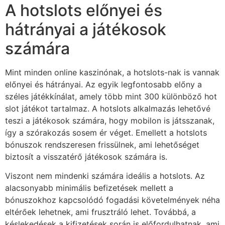
A hotslots előnyei és
hátrányai a játékosok
számára
Mint minden online kaszinónak, a hotslots-nak is vannak
előnyei és hátrányai. Az egyik legfontosabb előny a
széles játékkínálat, amely több mint 300 különböző hot
slot játékot tartalmaz. A hotslots alkalmazás lehetővé
teszi a játékosok számára, hogy mobilon is játsszanak,
így a szórakozás sosem ér véget. Emellett a hotslots
bónuszok rendszeresen frissülnek, ami lehetőséget
biztosít a visszatérő játékosok számára is.
Viszont nem mindenki számára ideális a hotslots. Az
alacsonyabb minimális befizetések mellett a
bónuszokhoz kapcsolódó fogadási követelmények néha
eltérőek lehetnek, ami frusztráló lehet. Továbbá, a
késlekedések a kifizetések során is előfordulhatnak, ami