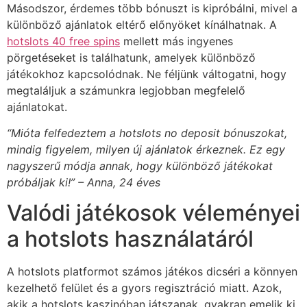
Másodszor, érdemes több bónuszt is kipróbálni, mivel a
különböző ajánlatok eltérő előnyöket kínálhatnak. A
hotslots 40 free spins
mellett más ingyenes
pörgetéseket is találhatunk, amelyek különböző
játékokhoz kapcsolódnak. Ne féljünk váltogatni, hogy
megtaláljuk a számunkra legjobban megfelelő
ajánlatokat.
“Mióta felfedeztem a hotslots no deposit bónuszokat,
mindig figyelem, milyen új ajánlatok érkeznek. Ez egy
nagyszerű módja annak, hogy különböző játékokat
próbáljak ki!” – Anna, 24 éves
Valódi játékosok véleményei
a hotslots használatáról
A hotslots platformot számos játékos dicséri a könnyen
kezelhető felület és a gyors regisztráció miatt. Azok,
akik a hotslots kaszinóban játszanak, gyakran emelik ki