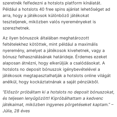
szeretnék felfedezni a hotslots platform kínálatát.
Például a hotslots 40 free spins ajánlat lehetőséget ad
arra, hogy a játékosok különböző játékokat
teszteljenek, miközben valós nyereményeket is
szerezhetnek.
Az ilyen bónuszok általában meghatározott
feltételekhez kötöttek, mint például a maximális
nyeremény, amelyet a játékosok kivehetnek, vagy a
bónusz felhasználásának határideje. Érdemes ezeket
alaposan átnézni, hogy elkerüljük a csalódásokat. A
hotslots no deposit bónuszok igénybevételével a
játékosok megtapasztalhatják a hotslots online világát
anélkül, hogy kockáztatnának a saját pénzükből.
“Először próbáltam ki a hotslots no deposit bónuszokat,
és teljesen lenyűgözött! Kipróbálhattam a kedvenc
játékaimat, miközben ingyenes pörgetéseket kaptam.” –
Júlia, 28 éves