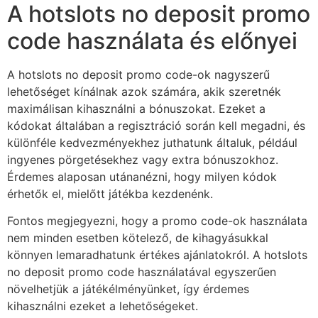
A hotslots no deposit promo
code használata és előnyei
A hotslots no deposit promo code-ok nagyszerű
lehetőséget kínálnak azok számára, akik szeretnék
maximálisan kihasználni a bónuszokat. Ezeket a
kódokat általában a regisztráció során kell megadni, és
különféle kedvezményekhez juthatunk általuk, például
ingyenes pörgetésekhez vagy extra bónuszokhoz.
Érdemes alaposan utánanézni, hogy milyen kódok
érhetők el, mielőtt játékba kezdenénk.
Fontos megjegyezni, hogy a promo code-ok használata
nem minden esetben kötelező, de kihagyásukkal
könnyen lemaradhatunk értékes ajánlatokról. A hotslots
no deposit promo code használatával egyszerűen
növelhetjük a játékélményünket, így érdemes
kihasználni ezeket a lehetőségeket.