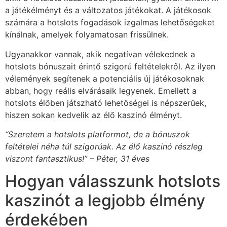
a játékélményt és a változatos játékokat. A játékosok
számára a hotslots fogadások izgalmas lehetőségeket
kínálnak, amelyek folyamatosan frissülnek.
Ugyanakkor vannak, akik negatívan vélekednek a
hotslots bónuszait érintő szigorú feltételekről. Az ilyen
vélemények segítenek a potenciális új játékosoknak
abban, hogy reális elvárásaik legyenek. Emellett a
hotslots élőben játszható lehetőségei is népszerűek,
hiszen sokan kedvelik az élő kaszinó élményt.
“Szeretem a hotslots platformot, de a bónuszok
feltételei néha túl szigorúak. Az élő kaszinó részleg
viszont fantasztikus!” – Péter, 31 éves
Hogyan válasszunk hotslots
kaszinót a legjobb élmény
érdekében