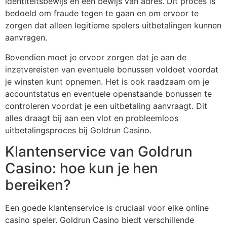
identiteitsbewijs en een bewijs van adres. Dit proces is
bedoeld om fraude tegen te gaan en om ervoor te
zorgen dat alleen legitieme spelers uitbetalingen kunnen
aanvragen.
Bovendien moet je ervoor zorgen dat je aan de
inzetvereisten van eventuele bonussen voldoet voordat
je winsten kunt opnemen. Het is ook raadzaam om je
accountstatus en eventuele openstaande bonussen te
controleren voordat je een uitbetaling aanvraagt. Dit
alles draagt bij aan een vlot en probleemloos
uitbetalingsproces bij Goldrun Casino.
Klantenservice van Goldrun
Casino: hoe kun je hen
bereiken?
Een goede klantenservice is cruciaal voor elke online
casino speler. Goldrun Casino biedt verschillende