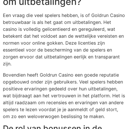
om uitbetalingen?
Een vraag die veel spelers hebben, is of Goldrun Casino
betrouwbaar is als het gaat om uitbetalingen. Het
casino is volledig gelicentieerd en gereguleerd, wat
betekent dat het voldoet aan de wettelijke vereisten en
normen voor online gokken. Deze licenties zijn
essentieel voor de bescherming van de spelers en
zorgen ervoor dat uitbetalingen eerlijk en transparant
zijn.
Bovendien heeft Goldrun Casino een goede reputatie
opgebouwd onder zijn gebruikers. Veel spelers hebben
positieve ervaringen gedeeld over hun uitbetalingen,
wat bijdraagt aan het vertrouwen in het platform. Het is
altijd raadzaam om recensies en ervaringen van andere
spelers te lezen voordat je je aanmeldt of geld stort,
om zo een weloverwogen beslissing te maken.
De rol van bonussen in de