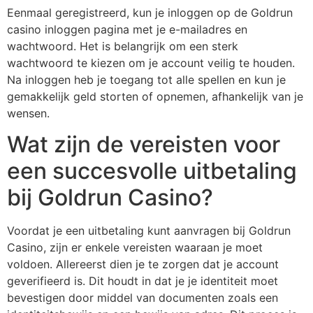
Eenmaal geregistreerd, kun je inloggen op de Goldrun
casino inloggen pagina met je e-mailadres en
wachtwoord. Het is belangrijk om een sterk
wachtwoord te kiezen om je account veilig te houden.
Na inloggen heb je toegang tot alle spellen en kun je
gemakkelijk geld storten of opnemen, afhankelijk van je
wensen.
Wat zijn de vereisten voor
een succesvolle uitbetaling
bij Goldrun Casino?
Voordat je een uitbetaling kunt aanvragen bij Goldrun
Casino, zijn er enkele vereisten waaraan je moet
voldoen. Allereerst dien je te zorgen dat je account
geverifieerd is. Dit houdt in dat je je identiteit moet
bevestigen door middel van documenten zoals een