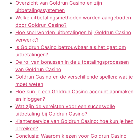
Overzicht van Goldrun Casino en zijn
uitbetalingssystemen
Welke uitbetalingsmethoden worden aangeboden
door Goldrun Casino?
Hoe snel worden uitbetalingen bij Goldrun Casino
verwerkt?
Is Goldrun Casino betrouwbaar als het gaat om
uitbetalingen?
De rol van bonussen in de uitbetalingsprocessen
van Goldrun Casino
Goldrun Casino en de verschillende spellen: wat je
moet weten
Hoe kun je een Goldrun Casino account aanmaken
en inloggen?
Wat zijn de vereisten voor een succesvolle
uitbetaling bij Goldrun Casino?
Klantenservice van Goldrun Casino: hoe kun je hen
bereiken?
Conclusie: Waarom kiezen voor Goldrun Casino