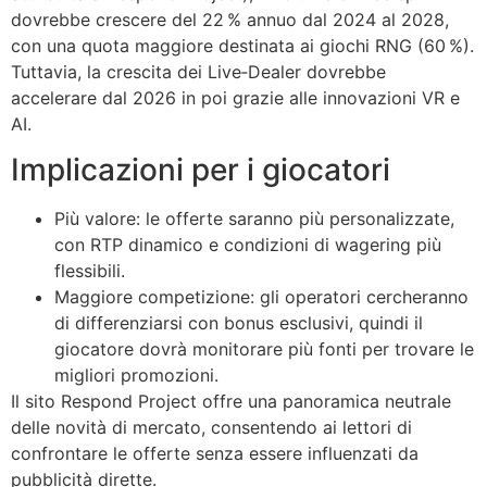
dovrebbe crescere del 22 % annuo dal 2024 al 2028,
con una quota maggiore destinata ai giochi RNG (60 %).
Tuttavia, la crescita dei Live‑Dealer dovrebbe
accelerare dal 2026 in poi grazie alle innovazioni VR e
AI.
Implicazioni per i giocatori
Più valore: le offerte saranno più personalizzate,
con RTP dinamico e condizioni di wagering più
flessibili.
Maggiore competizione: gli operatori cercheranno
di differenziarsi con bonus esclusivi, quindi il
giocatore dovrà monitorare più fonti per trovare le
migliori promozioni.
Il sito Respond Project offre una panoramica neutrale
delle novità di mercato, consentendo ai lettori di
confrontare le offerte senza essere influenzati da
pubblicità dirette.