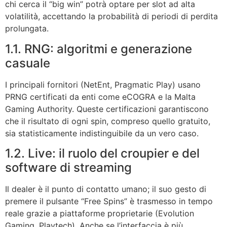
chi cerca il “big win” potrà optare per slot ad alta
volatilità, accettando la probabilità di periodi di perdita
prolungata.
1.1. RNG: algoritmi e generazione
casuale
I principali fornitori (NetEnt, Pragmatic Play) usano
PRNG certificati da enti come eCOGRA e la Malta
Gaming Authority. Queste certificazioni garantiscono
che il risultato di ogni spin, compreso quello gratuito,
sia statisticamente indistinguibile da un vero caso.
1.2. Live: il ruolo del croupier e del
software di streaming
Il dealer è il punto di contatto umano; il suo gesto di
premere il pulsante “Free Spins” è trasmesso in tempo
reale grazie a piattaforme proprietarie (Evolution
Gaming, Playtech). Anche se l’interfaccia è più