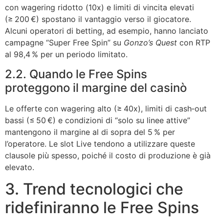
con wagering ridotto (10x) e limiti di vincita elevati
(≥ 200 €) spostano il vantaggio verso il giocatore.
Alcuni operatori di betting, ad esempio, hanno lanciato
campagne “Super Free Spin” su
Gonzo’s Quest
con RTP
al 98,4 % per un periodo limitato.
2.2. Quando le Free Spins
proteggono il margine del casinò
Le offerte con wagering alto (≥ 40x), limiti di cash‑out
bassi (≤ 50 €) e condizioni di “solo su linee attive”
mantengono il margine al di sopra del 5 % per
l’operatore. Le slot Live tendono a utilizzare queste
clausole più spesso, poiché il costo di produzione è già
elevato.
3. Trend tecnologici che
ridefiniranno le Free Spins