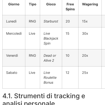
Giorno
Tipo
Gioco
Free
Wagering
Spins
Lunedì
RNG
Starburst
20
15x
Mercoledì
Live
Live
15
30x
Blackjack
Spin
Venerdì
RNG
Dead or
10
20x
Alive 2
Sabato
Live
Live
12
25x
Roulette
Bonus
4.1. Strumenti di tracking e
analisi personale