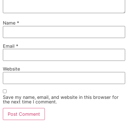
Name
*
Email
*
Website
Save my name, email, and website in this browser for
the next time I comment.