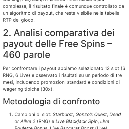
complessa, il risultato finale è comunque controllato da
un algoritmo di payout, che resta visibile nella tabella
RTP del gioco.
2. Analisi comparativa dei
payout delle Free Spins –
460 parole
Per confrontare i payout abbiamo selezionato 12 slot (6
RNG, 6 Live) e osservato i risultati su un periodo di tre
mesi, includendo promozioni standard e condizioni di
wagering tipiche (30x).
Metodologia di confronto
Campioni di slot:
Starburst
,
Gonzo’s Quest
,
Dead
or Alive 2
(RNG) e
Live Blackjack Spin
,
Live
Roulette Bonus
,
Live Baccarat Boost
(Live).