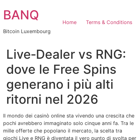
Skip
BANQ
to
content
Home
Terms & Conditions
Bitcoin Luxembourg
Live‑Dealer vs RNG:
dove le Free Spins
generano i più alti
ritorni nel 2026
Il mondo dei casinò online sta vivendo una crescita che
pochi avrebbero immaginato solo cinque anni fa. Tra le
mille offerte che popolano il mercato, la scelta tra
giochi Live e RNG è diventata il vero punto di svolta per