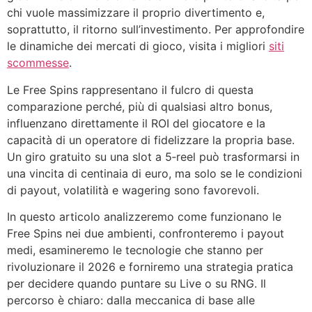
chi vuole massimizzare il proprio divertimento e,
soprattutto, il ritorno sull’investimento. Per approfondire
le dinamiche dei mercati di gioco, visita i migliori
siti
scommesse
.
Le Free Spins rappresentano il fulcro di questa
comparazione perché, più di qualsiasi altro bonus,
influenzano direttamente il ROI del giocatore e la
capacità di un operatore di fidelizzare la propria base.
Un giro gratuito su una slot a 5‑reel può trasformarsi in
una vincita di centinaia di euro, ma solo se le condizioni
di payout, volatilità e wagering sono favorevoli.
In questo articolo analizzeremo come funzionano le
Free Spins nei due ambienti, confronteremo i payout
medi, esamineremo le tecnologie che stanno per
rivoluzionare il 2026 e forniremo una strategia pratica
per decidere quando puntare su Live o su RNG. Il
percorso è chiaro: dalla meccanica di base alle