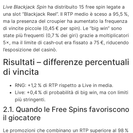
Live Blackjack Spin
ha distribuito 15 free spin legate a
una slot “Blackjack Reel”. Il RTP medio è sceso a 95,5 %,
ma la presenza del croupier ha aumentato la frequenza
di vincite piccole (0,45 € per spin). Le “big win” sono
state più frequenti (0,7 % dei giri) grazie a moltiplicatori
5×, ma il limite di cash‑out era fissato a 75 €, riducendo
l’esposizione del casinò.
Risultati – differenze percentuali
di vincita
RNG: +1,2 % di RTP rispetto a Live in media.
Live: +0,4 % di probabilità di big win, ma con limiti
più stringenti.
2.1. Quando le Free Spins favoriscono
il giocatore
Le promozioni che combinano un RTP superiore al 98 %